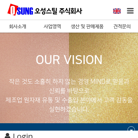
회사소개
사업영역
생산 및 판매제품
견적문의
OUR VISION
작은 것도 소홀히 하지 않는 경영 MIND로 믿음과
신뢰를 바탕으로
제조업 원자재 유통 및 수출입 분야에서 고객 감동을
실현하겠습니다.
Login