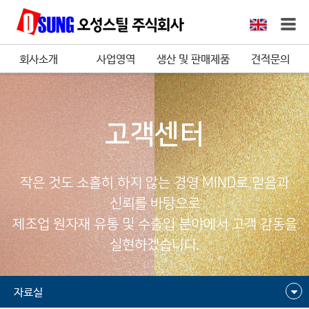
회사소개
사업영역
생산 및 판매제품
견적문의
고객센터
작은 것도 소홀히 하지 않는 경영 MIND로 믿음과
신뢰를 바탕으로
제조업 원자재 유통 및 수출입 분야에서 고객 감동을
실현하겠습니다.
자료실