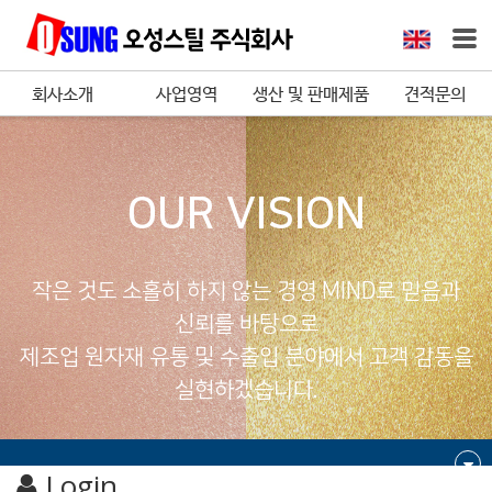
회사소개
사업영역
생산 및 판매제품
견적문의
OUR VISION
작은 것도 소홀히 하지 않는 경영 MIND로 믿음과
신뢰를 바탕으로
제조업 원자재 유통 및 수출입 분야에서 고객 감동을
실현하겠습니다.
Login