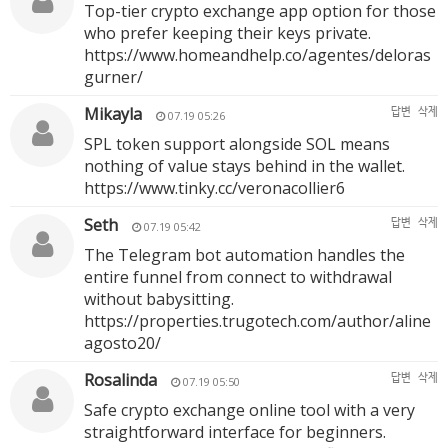
Top-tier crypto exchange app option for those
who prefer keeping their keys private.
https://www.homeandhelp.co/agentes/deloras
gurner/
Mikayla
답변
삭제
07.19 05:26
SPL token support alongside SOL means
nothing of value stays behind in the wallet.
https://www.tinky.cc/veronacollier6
Seth
답변
삭제
07.19 05:42
The Telegram bot automation handles the
entire funnel from connect to withdrawal
without babysitting.
https://properties.trugotech.com/author/aline
agosto20/
Rosalinda
답변
삭제
07.19 05:50
Safe crypto exchange online tool with a very
straightforward interface for beginners.