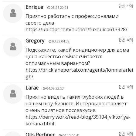
Enrique
답변
삭제
03.26 20:21
Приятно работать с профессионалами
своего дела
https://ubicapc.com/author/fuxouida613328/
Gregory
답변
삭제
03.29 04:32
Подскажите, какой кондиционер для дома
цена-качество сейчас считается
оптимальным вариантом?
https://bricklaneportal.com/agents/lonniefarlei
gh/
Larae
답변
삭제
04.08 22:53
Приятно видеть таких глубоких людей в
нашем шоу-бизнесе. Интервью оставляет
очень приятное послевкусие.
https://berry.work/read-blog/39104_viktoriya-
kohana.html
Otis Rechner
답변
삭제
04.10 04:41