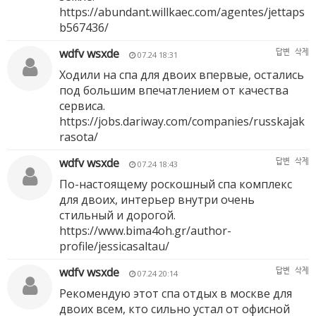
https://abundant.willkaec.com/agentes/jettaps
b567436/
wdfv wsxde
답변
삭제
07.24 18:31
Ходили на спа для двоих впервые, остались
под большим впечатлением от качества
сервиса.
https://jobs.dariway.com/companies/russkajak
rasota/
wdfv wsxde
답변
삭제
07.24 18:43
По-настоящему роскошный спа комплекс
для двоих, интерьер внутри очень
стильный и дорогой.
https://www.bima4oh.gr/author-
profile/jessicasaltau/
wdfv wsxde
답변
삭제
07.24 20:14
Рекомендую этот спа отдых в москве для
двоих всем, кто сильно устал от офисной