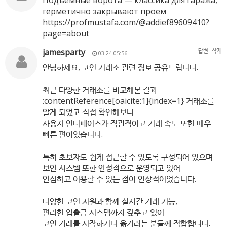
Подъемные ворота — классика для гаража,
герметично закрывают проем
https://profmustafa.com/@addief89609410?
page=about
jamesparty
답변
삭제
03.24 05:56
안녕하세요, 코인 거래소 관련 정보 공유드립니다.
최근 다양한 거래소를 비교해본 결과
:contentReference[oaicite:1]{index=1} 거래소를
알게 되었고 직접 확인해보니
사용자 인터페이스가 직관적이고 거래 속도 또한 매우
빠른 편이었습니다.
특히 초보자도 쉽게 접근할 수 있도록 구성되어 있으며
보안 시스템 또한 안정적으로 운영되고 있어
안심하고 이용할 수 있는 점이 인상적이었습니다.
다양한 코인 지원과 함께 실시간 거래 기능,
편리한 입출금 시스템까지 갖추고 있어
코인 거래를 시작하거나 옮기려는 분들께 적합합니다.