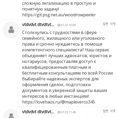
сложную легализацию в простую и
понятную задачу!
https://git.psg.net.au/woodrowpeeler
vtdvdvt dtvdtvt…
답변
삭제
07.23 10:09
Столкнулись с трудностями в сфере
семейного, жилищного или уголовного
права и срочно нуждаетесь в помощи
компетентного специалиста? Наш сервис
объединяет лучших адвокатов, юристов и
нотариусов, предоставляя доступ к
квалифицированным платным и
бесплатным консультациям по всей России.
Выбирайте надежных экспертов для
оформления сделок, подготовки
документов и уверенной защиты ваших
интересов в любых инстанциях!
https://lovehaos.ru/@mapleverco345
vtdvdvt dtvdtvt…
답변
삭제
07.23 11:49