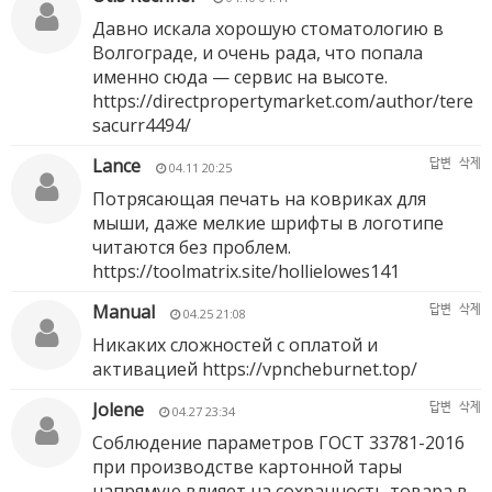
Давно искала хорошую стоматологию в
Волгограде, и очень рада, что попала
именно сюда — сервис на высоте.
https://directpropertymarket.com/author/tere
sacurr4494/
Lance
답변
삭제
04.11 20:25
Потрясающая печать на ковриках для
мыши, даже мелкие шрифты в логотипе
читаются без проблем.
https://toolmatrix.site/hollielowes141
Manual
답변
삭제
04.25 21:08
Никаких сложностей с оплатой и
активацией
https://vpncheburnet.top/
Jolene
답변
삭제
04.27 23:34
Соблюдение параметров ГОСТ 33781-2016
при производстве картонной тары
напрямую влияет на сохранность товара в