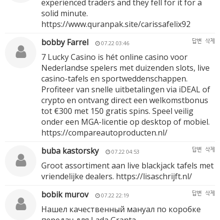
experienced traders and they fell for it for a
solid minute.
https://www.quranpak.site/carissafelix92
bobby Farrel
답변
삭제
07.22 03:46
7 Lucky Casino is hét online casino voor
Nederlandse spelers met duizenden slots, live
casino-tafels en sportweddenschappen.
Profiteer van snelle uitbetalingen via iDEAL of
crypto en ontvang direct een welkomstbonus
tot €300 met 150 gratis spins. Speel veilig
onder een MGA-licentie op desktop of mobiel.
https://compareautoproducten.nl/
buba kastorsky
답변
삭제
07.22 04:53
Groot assortiment aan live blackjack tafels met
vriendelijke dealers.
https://lisaschrijft.nl/
bobik murov
답변
삭제
07.22 22:19
Нашел качественный мануал по коробке