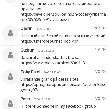
не предлагает, это показатель мирового
признания.
https://developer.sourcefind.cn/codes/yriberna
rdo209/8294891/-/issues/1
Darrin
답변
삭제
05.17 08:34
Честный впн без обмана и скрытых условий
https://t.me/cheburnet_bot_vpn
Gudrun
답변
삭제
05.31 22:05
Baccarat är underskattat, bra sajt.
https://www.tpic.it/kathleen60m113
Toby Patel
답변
삭제
05.31 22:07
Sprakande grafik på deras slots.
https://apnagharapnizameen.com/author/elise
gentry07/
Peter
답변
삭제
06.17 15:38
Hi there! Someone in my Facebook group