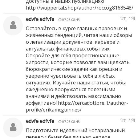
доступны в наших публикациях!
http://wuppertal.shop/author/roccog8168548/
edvfe edfvfe
답변
삭제
07.23 08:43
Оставайтесь в курсе главных правовых и
жизненных тенденций, читая наши обзоры
о легализации документов, карьере и
актуальных финансовых событиях.
Откройте для себя профессиональные
хитрости, которые позволят вам щелкать
бюрократические задачи как орешки и
уверенно чувствовать себя в любых
ситуациях. Изучайте наши статьи, чтобы
ежедневно вооружаться полезными
знаниями и действовать максимально
эффективно!
https://cercadottore.it/author-
profile/erikamcguinnes/
edvfe edfvfe
답변
삭제
07.23 08:48
Подготовьте идеальный нотариальный
перевод бумаг без лишних нервов,