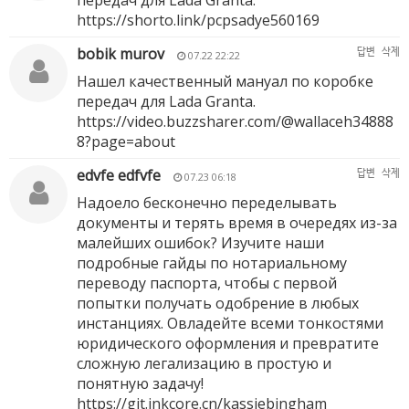
передач для Lada Granta.
https://shorto.link/pcpsadye560169
bobik murov
답변
삭제
07.22 22:22
Нашел качественный мануал по коробке
передач для Lada Granta.
https://video.buzzsharer.com/@wallaceh34888
8?page=about
edvfe edfvfe
답변
삭제
07.23 06:18
Надоело бесконечно переделывать
документы и терять время в очередях из-за
малейших ошибок? Изучите наши
подробные гайды по нотариальному
переводу паспорта, чтобы с первой
попытки получать одобрение в любых
инстанциях. Овладейте всеми тонкостями
юридического оформления и превратите
сложную легализацию в простую и
понятную задачу!
https://git.inkcore.cn/kassiebingham