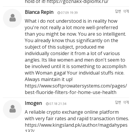
hold of it!
https://goznakx-diplomx.ru/
Blanca Repin
답변
삭제
07.09 19:39
What i do not understood is in reality how
you're not really a lot more well-preferred
than you might be now. You are so intelligent.
You already know thus significantly on the
subject of this subject, produced me
individually consider it from a lot of various
angles. Its like women and men don't seem to
be involved until it is something to accomplish
with Woman gaga! Your individual stuffs nice.
Always maintain it up!
https://www.softprowatersystems.com/pages/
best-fluoride-filters-for-home-use-health
Imogen
답변
삭제
07.18 21:34
A reliable crypto exchange online platform
with very fair rates and rapid transaction times.
https://www.kingsland.pk/author/magdahypes
137/