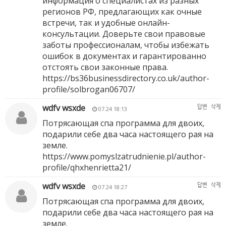
информация о специалистах из разных
регионов РФ, предлагающих как очные
встречи, так и удобные онлайн-
консультации. Доверьте свои правовые
заботы профессионалам, чтобы избежать
ошибок в документах и гарантированно
отстоять свои законные права.
https://bs36businessdirectory.co.uk/author-
profile/solbrogan06707/
wdfv wsxde
답변
삭제
07.24 18:13
Потрясающая спа программа для двоих,
подарили себе два часа настоящего рая на
земле.
https://www.pomyslzatrudnienie.pl/author-
profile/qhxhenrietta21/
wdfv wsxde
답변
삭제
07.24 18:27
Потрясающая спа программа для двоих,
подарили себе два часа настоящего рая на
земле.