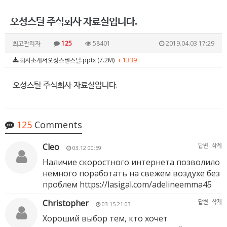
오성스틸 주식회사 자료실입니다.
최고관리자
125
58401
2019.04.03 17:29
회사소개서오성스텐스틸.pptx (7.2M)
+ 1339
오성스틸 주식회사 자료실입니다.
125
Comments
Cleo
답변
삭제
03.12 00:59
Наличие скоростного интернета позволило
немного поработать на свежем воздухе без
проблем
https://lasigal.com/adelineemma45
Christopher
답변
삭제
03.15 21:03
Хороший выбор тем, кто хочет