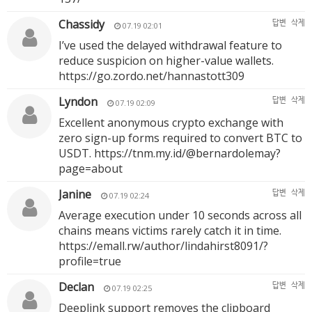
Chassidy
답변
삭제
07.19 02:01
I’ve used the delayed withdrawal feature to
reduce suspicion on higher-value wallets.
https://go.zordo.net/hannastott309
Lyndon
답변
삭제
07.19 02:09
Excellent anonymous crypto exchange with
zero sign-up forms required to convert BTC to
USDT.
https://tnm.my.id/@bernardolemay?
page=about
Janine
답변
삭제
07.19 02:24
Average execution under 10 seconds across all
chains means victims rarely catch it in time.
https://emall.rw/author/lindahirst8091/?
profile=true
Declan
답변
삭제
07.19 02:25
Deeplink support removes the clipboard