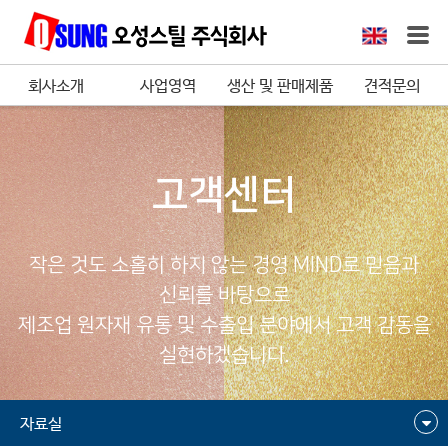
회사소개
사업영역
생산 및 판매제품
견적문의
고객센터
작은 것도 소홀히 하지 않는 경영 MIND로 믿음과
신뢰를 바탕으로
제조업 원자재 유통 및 수출입 분야에서 고객 감동을
실현하겠습니다.
자료실