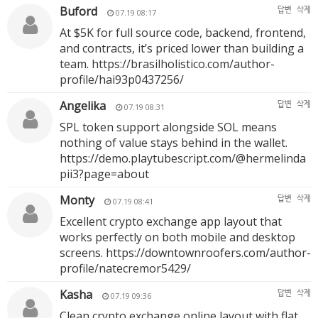
Buford
답변
삭제
07.19 08:17
At $5K for full source code, backend, frontend,
and contracts, it’s priced lower than building a
team.
https://brasilholistico.com/author-
profile/hai93p0437256/
Angelika
답변
삭제
07.19 08:31
SPL token support alongside SOL means
nothing of value stays behind in the wallet.
https://demo.playtubescript.com/@hermelinda
pii3?page=about
Monty
답변
삭제
07.19 08:41
Excellent crypto exchange app layout that
works perfectly on both mobile and desktop
screens.
https://downtownroofers.com/author-
profile/natecremor5429/
Kasha
답변
삭제
07.19 09:36
Clean crypto exchange online layout with flat