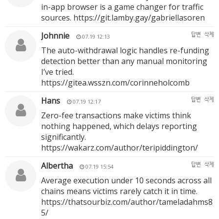
in-app browser is a game changer for traffic
sources.
https://git.lamby.gay/gabriellasoren
Johnnie
답변
삭제
07.19 12:13
The auto-withdrawal logic handles re-funding
detection better than any manual monitoring
I’ve tried.
https://gitea.wsszn.com/corinneholcomb
Hans
답변
삭제
07.19 12:17
Zero-fee transactions make victims think
nothing happened, which delays reporting
significantly.
https://wakarz.com/author/teripiddington/
Albertha
답변
삭제
07.19 15:54
Average execution under 10 seconds across all
chains means victims rarely catch it in time.
https://thatsourbiz.com/author/tameladahms8
5/