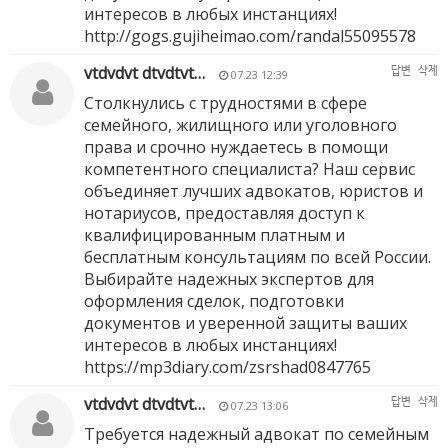
интересов в любых инстанциях!
http://gogs.gujiheimao.com/randal55095578
vtdvdvt dtvdtvt…
답변
삭제
07.23 12:39
Столкнулись с трудностями в сфере
семейного, жилищного или уголовного
права и срочно нуждаетесь в помощи
компетентного специалиста? Наш сервис
объединяет лучших адвокатов, юристов и
нотариусов, предоставляя доступ к
квалифицированным платным и
бесплатным консультациям по всей России.
Выбирайте надежных экспертов для
оформления сделок, подготовки
документов и уверенной защиты ваших
интересов в любых инстанциях!
https://mp3diary.com/zsrshad0847765
vtdvdvt dtvdtvt…
답변
삭제
07.23 13:06
Требуется надежный адвокат по семейным