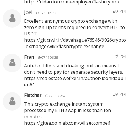
https://didaccion.com/employer/flashcrypto/
Joel
답변
삭제
07.19 05:52
Excellent anonymous crypto exchange with
zero sign-up forms required to convert BTC to
USDT.
https://git.crwlr.ir/davehague76546/9926crypto
-exchange/wiki/flashcrypto.exchange
Fran
답변
삭제
07.19 06:35
Anti-bot filters and cloaking built-in means I
don’t need to pay for separate security layers.
https://realestate.wefixer.in/author/leonidabull
en6/
Fletcher
답변
삭제
07.19 06:59
This crypto exchange instant system
processed my ETH swap in less than ten
minutes.
https://gitea.doinlab.com/willseccombe6