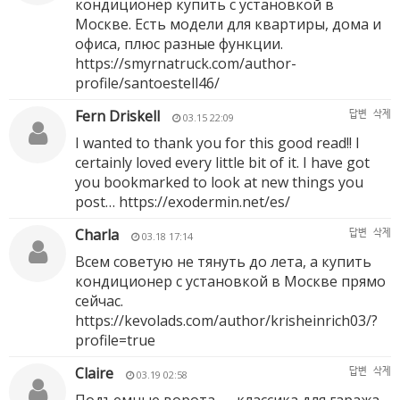
кондиционер купить с установкой в
Москве. Есть модели для квартиры, дома и
офиса, плюс разные функции.
https://smyrnatruck.com/author-
profile/santoestell46/
Fern Driskell
답변
삭제
03.15 22:09
I wanted to thank you for this good read!! I
certainly loved every little bit of it. I have got
you bookmarked to look at new things you
post…
https://exodermin.net/es/
Charla
답변
삭제
03.18 17:14
Всем советую не тянуть до лета, а купить
кондиционер с установкой в Москве прямо
сейчас.
https://kevolads.com/author/krisheinrich03/?
profile=true
Claire
답변
삭제
03.19 02:58