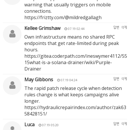
warning that usually triggers on mobile
connections.
https://friztty.com/@mildredgallagh
Kellee Grimshaw
답변
삭제
07.19 02:44
Own infrastructure means no shared RPC
endpoints that get rate-limited during peak
hours.
https://gitea.coderpath.com/ineswymer4112/55
15what-is-a-solana-drainer/wiki/Purple-
Drainer
May Gibbons
답변
삭제
07.19 04:24
The rapid patch release cycle when detection
rules change is what keeps campaigns alive
longer.
https://hydraulicrepairindex.com/author/zak63
58428151/
Luca
답변
삭제
07.19 05:20