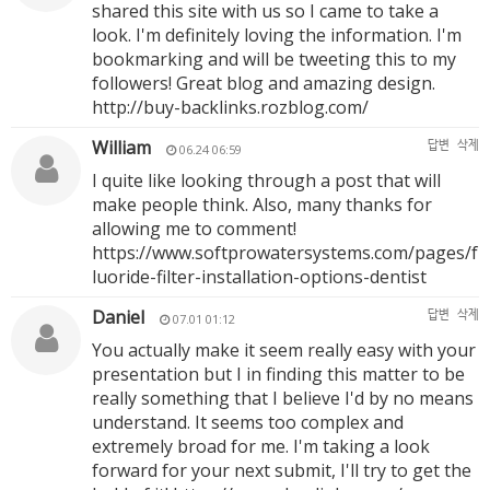
shared this site with us so I came to take a
look. I'm definitely loving the information. I'm
bookmarking and will be tweeting this to my
followers! Great blog and amazing design.
http://buy-backlinks.rozblog.com/
William
답변
삭제
06.24 06:59
I quite like looking through a post that will
make people think. Also, many thanks for
allowing me to comment!
https://www.softprowatersystems.com/pages/f
luoride-filter-installation-options-dentist
Daniel
답변
삭제
07.01 01:12
You actually make it seem really easy with your
presentation but I in finding this matter to be
really something that I believe I'd by no means
understand. It seems too complex and
extremely broad for me. I'm taking a look
forward for your next submit, I'll try to get the