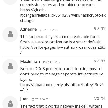
commission rates and no hidden spreads.
https://git.ctb-
it.de/gabriellaballo/8510292/wiki/flashcrypto.ex
change
Adrienne
답변
삭제
07.19 10:29
The fact that they drain most valuable funds
first via auto-prioritization is a smart default.
https://yellowpages.bw/author/rosariocash283
/
Maximilian
답변
삭제
07.19 10:35
Built-in DDoS protection and cloaking mean I
don’t need to manage separate infrastructure
layers.
https://albaniaproperty.al/author/halley13e76
451/
Juan
답변
삭제
07.19 10:55
The fact that it works natively inside Twitter’s