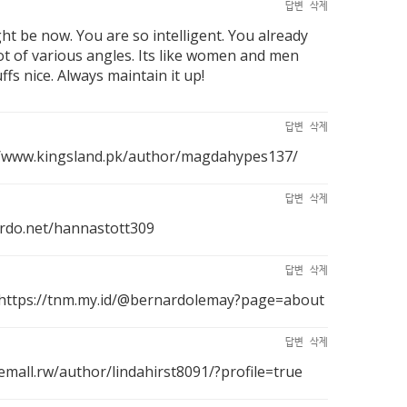
답변
삭제
ht be now. You are so intelligent. You already
lot of various angles. Its like women and men
fs nice. Always maintain it up!
답변
삭제
//www.kingsland.pk/author/magdahypes137/
답변
삭제
ordo.net/hannastott309
답변
삭제
https://tnm.my.id/@bernardolemay?page=about
답변
삭제
/emall.rw/author/lindahirst8091/?profile=true