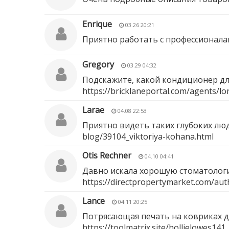
Enrique
03.26 20:21
Приятно работать с профессионала
Gregory
03.29 04:32
Подскажите, какой кондиционер дл
https://bricklaneportal.com/agents/lo
Larae
04.08 22:53
Приятно видеть таких глубоких лю
blog/39104_viktoriya-kohana.html
Otis Rechner
04.10 04:41
Давно искала хорошую стоматологию
https://directpropertymarket.com/aut
Lance
04.11 20:25
Потрясающая печать на ковриках д
https://toolmatrix.site/hollielowes141