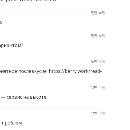
답변
삭제
8/
답변
삭제
вариантом?
답변
삭제
риятное послевкусие.
https://berry.work/read-
답변
삭제
— сервис на высоте.
답변
삭제
 проблем.