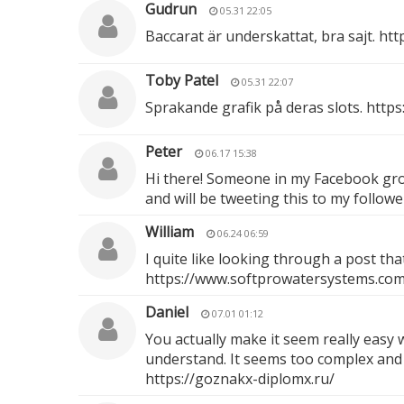
Gudrun
05.31 22:05
Baccarat är underskattat, bra sajt.
htt
Toby Patel
05.31 22:07
Sprakande grafik på deras slots.
https
Peter
06.17 15:38
Hi there! Someone in my Facebook group
and will be tweeting this to my follow
William
06.24 06:59
I quite like looking through a post th
https://www.softprowatersystems.com/p
Daniel
07.01 01:12
You actually make it seem really easy w
understand. It seems too complex and ex
https://goznakx-diplomx.ru/