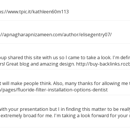
ps://www.tpic.it/kathleen60m113
://apnagharapnizameen.com/author/elisegentry07/
 shared this site with us so I came to take a look. I'm defi
ers! Great blog and amazing design.
http://buy-backlinks.roz
at will make people think. Also, many thanks for allowing me
ages/fluoride-filter-installation-options-dentist
ith your presentation but I in finding this matter to be real
tremely broad for me. I'm taking a look forward for your next