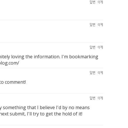
답변
삭제
답변
삭제
답변
삭제
nitely loving the information. I'm bookmarking
blog.com/
답변
삭제
 to comment!
답변
삭제
ly something that I believe I'd by no means
 submit, I'll try to get the hold of it!