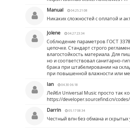
Manual
04.25 21:08
Никаких сложностей с оплатой и а
Jolene
04.27 23:34
Соблюдение параметров ГОСТ 33781
цепочке. Стандарт строго регламе
влагостойкость материала. Для пи
но и соответствовал санитарно-ги
брака при штабелировании на склад
при повышенной влажности или ме
Ian
04.30 06:18
Лейбл Universal Music просто так 
https://developer.sourcefind.cn/code
Darrin
05.17 08:34
Честный впн без обмана и скрытых