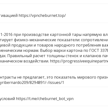
ктивацией
https://vpncheburnet.top/
-2016 при производстве картонной тары напрямую вли
нтирует физико-механические показатели: сопротивлен
щевой продукции и товаров народного потребления важ
гиеническим нормам. Выбор марки картона по ГОСТ 33
ах. Правильный расчет толщины стенок и клапанов пач
ханическом воздействии.
https://progressiveequinepartn
контракты не предлагает, это показатель мирового приз
s/yribernardo209/8294891/-/issues/1
 условий
https://t.me/cheburnet_bot_vpn