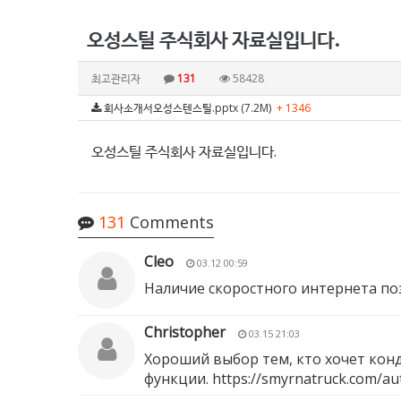
오성스틸 주식회사 자료실입니다.
최고관리자
131
58428
회사소개서오성스텐스틸.pptx (7.2M)
+ 1346
오성스틸 주식회사 자료실입니다.
131
Comments
Cleo
03.12 00:59
Наличие скоростного интернета по
Christopher
03.15 21:03
Хороший выбор тем, кто хочет конд
функции.
https://smyrnatruck.com/aut