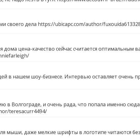
ми своего дела
https://ubicapc.com/author/fuxouida61332
я дома цена-качество сейчас считается оптимальным 
nniefarleigh/
дей в нашем шоу-бизнесе. Интервью оставляет очень п
 в Волгограде, и очень рада, что попала именно сюда 
hor/teresacurr4494/
ля мыши, даже мелкие шрифты в логотипе читаются без