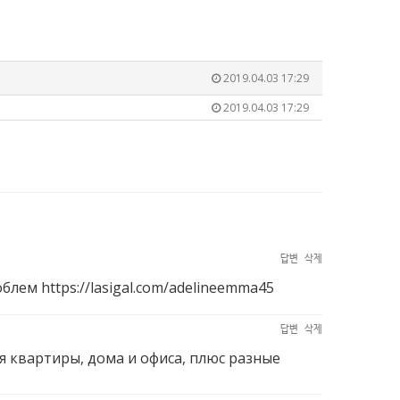
2019.04.03 17:29
2019.04.03 17:29
답변
삭제
роблем
https://lasigal.com/adelineemma45
답변
삭제
я квартиры, дома и офиса, плюс разные