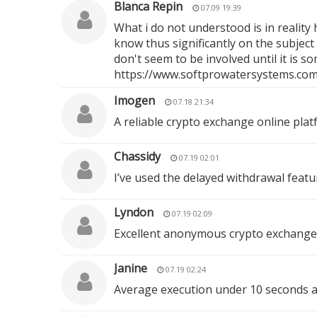
Blanca Repin
07.09 19:39
What i do not understood is in reality
know thus significantly on the subject 
don't seem to be involved until it is 
https://www.softprowatersystems.com/
Imogen
07.18 21:34
A reliable crypto exchange online plat
Chassidy
07.19 02:01
I’ve used the delayed withdrawal featu
Lyndon
07.19 02:09
Excellent anonymous crypto exchange 
Janine
07.19 02:24
Average execution under 10 seconds acr