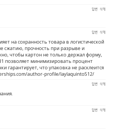
답변
삭제
답변
삭제
яет на сохранность товара в логистической
ие сжатию, прочность при разрыве и
но, чтобы картон не только держал форму,
781 позволяет минимизировать процент
ки гарантирует, что упаковка не расклеится
erships.com/author-profile/laylaquinto512/
답변
삭제
нания.
답변
삭제