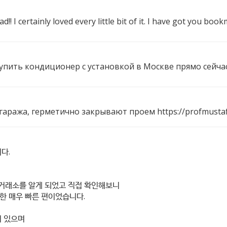
d!! I certainly loved every little bit of it. I have got you b
 купить кондиционер с установкой в Москве прямо сейча
 гаража, герметично закрывают проем
https://profmust
다.
dex=1} 거래소를 알게 되었고 직접 확인해보니
한 매우 빠른 편이었습니다.
어 있으며