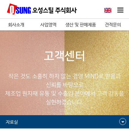
회사소개
사업영역
생산 및 판매제품
견적문의
고객센터
작은 것도 소홀히 하지 않는 경영 MIND로 믿음과
신뢰를 바탕으로
제조업 원자재 유통 및 수출입 분야에서 고객 감동을
실현하겠습니다.
자료실