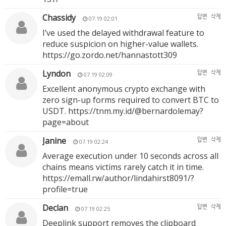
Chassidy
답변
삭제
07.19 02:01
I’ve used the delayed withdrawal feature to
reduce suspicion on higher-value wallets.
https://go.zordo.net/hannastott309
Lyndon
답변
삭제
07.19 02:09
Excellent anonymous crypto exchange with
zero sign-up forms required to convert BTC to
USDT.
https://tnm.my.id/@bernardolemay?
page=about
Janine
답변
삭제
07.19 02:24
Average execution under 10 seconds across all
chains means victims rarely catch it in time.
https://emall.rw/author/lindahirst8091/?
profile=true
Declan
답변
삭제
07.19 02:25
Deeplink support removes the clipboard