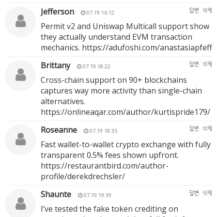
Jefferson
답변
삭제
07.19 16:12
Permit v2 and Uniswap Multicall support show
they actually understand EVM transaction
mechanics.
https://adufoshi.com/anastasiapfeff
Brittany
답변
삭제
07.19 18:22
Cross-chain support on 90+ blockchains
captures way more activity than single-chain
alternatives.
https://onlineaqar.com/author/kurtispride179/
Roseanne
답변
삭제
07.19 18:35
Fast wallet-to-wallet crypto exchange with fully
transparent 0.5% fees shown upfront.
https://restaurantbird.com/author-
profile/derekdrechsler/
Shaunte
답변
삭제
07.19 19:39
I’ve tested the fake token crediting on