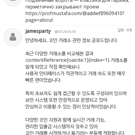
Подъемные ворота — классика для гаража,
герметично закрывают проем
https://profmustafa.com/@addief89609410?
page=about
jamesparty
답변
삭제
03.24 05:56
안녕하세요, 코인 거래소 관련 정보 공유드립니다.
최근 다양한 거래소를 비교해본 결과
:contentReference[oaicite:1]{index=1} 거래소를
알게 되었고 직접 확인해보니
사용자 인터페이스가 직관적이고 거래 속도 또한 매우
빠른 편이었습니다.
특히 초보자도 쉽게 접근할 수 있도록 구성되어 있으며
보안 시스템 또한 안정적으로 운영되고 있어
안심하고 이용할 수 있는 점이 인상적이었습니다.
다양한 코인 지원과 함께 실시간 거래 기능,
편리한 입출금 시스템까지 갖추고 있어
코인 거래를 시작하거나 옮기려는 분들께 적합합니다.