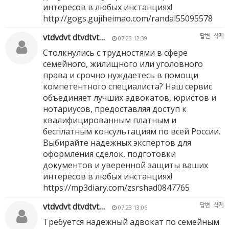
интересов в любых инстанциях!
http://gogs.gujiheimao.com/randal55095578
vtdvdvt dtvdtvt…
답변
삭제
07.23 12:39
Столкнулись с трудностями в сфере
семейного, жилищного или уголовного
права и срочно нуждаетесь в помощи
компетентного специалиста? Наш сервис
объединяет лучших адвокатов, юристов и
нотариусов, предоставляя доступ к
квалифицированным платным и
бесплатным консультациям по всей России.
Выбирайте надежных экспертов для
оформления сделок, подготовки
документов и уверенной защиты ваших
интересов в любых инстанциях!
https://mp3diary.com/zsrshad0847765
vtdvdvt dtvdtvt…
답변
삭제
07.23 13:06
Требуется надежный адвокат по семейным