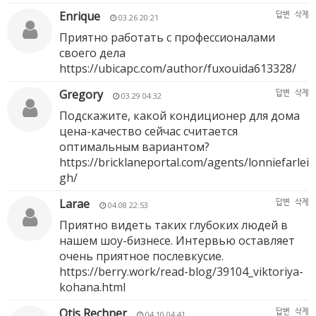
Enrique
답변
삭제
03.26 20:21
Приятно работать с профессионалами
своего дела
https://ubicapc.com/author/fuxouida613328/
Gregory
답변
삭제
03.29 04:32
Подскажите, какой кондиционер для дома
цена-качество сейчас считается
оптимальным вариантом?
https://bricklaneportal.com/agents/lonniefarlei
gh/
Larae
답변
삭제
04.08 22:53
Приятно видеть таких глубоких людей в
нашем шоу-бизнесе. Интервью оставляет
очень приятное послевкусие.
https://berry.work/read-blog/39104_viktoriya-
kohana.html
Otis Rechner
답변
삭제
04.10 04:41