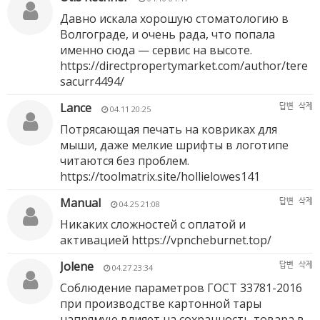
Давно искала хорошую стоматологию в
Волгограде, и очень рада, что попала
именно сюда — сервис на высоте.
https://directpropertymarket.com/author/tere
sacurr4494/
Lance
답변
삭제
04.11 20:25
Потрясающая печать на ковриках для
мыши, даже мелкие шрифты в логотипе
читаются без проблем.
https://toolmatrix.site/hollielowes141
Manual
답변
삭제
04.25 21:08
Никаких сложностей с оплатой и
активацией
https://vpncheburnet.top/
Jolene
답변
삭제
04.27 23:34
Соблюдение параметров ГОСТ 33781-2016
при производстве картонной тары
напрямую влияет на сохранность товара в