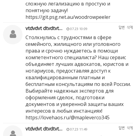
сложную легализацию в простую и
понятную задачу!
https://git.psg.net.au/woodrowpeeler
vtdvdvt dtvdtvt…
답변
삭제
07.23 10:09
Столкнулись с трудностями в сфере
семейного, жилищного или уголовного
права и срочно нуждаетесь в помощи
компетентного специалиста? Наш сервис
объединяет лучших адвокатов, юристов и
нотариусов, предоставляя доступ к
квалифицированным платным и
бесплатным консультациям по всей России.
Выбирайте надежных экспертов для
оформления сделок, подготовки
документов и уверенной защиты ваших
интересов в любых инстанциях!
https://lovehaos.ru/@mapleverco345
vtdvdvt dtvdtvt…
답변
삭제
07.23 11:49