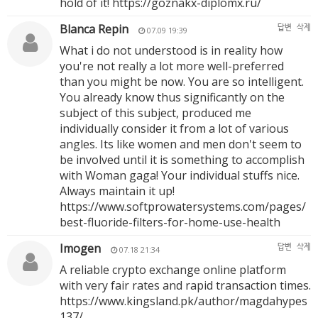
hold of it!
https://goznakx-diplomx.ru/
Blanca Repin
답변
삭제
07.09 19:39
What i do not understood is in reality how
you're not really a lot more well-preferred
than you might be now. You are so intelligent.
You already know thus significantly on the
subject of this subject, produced me
individually consider it from a lot of various
angles. Its like women and men don't seem to
be involved until it is something to accomplish
with Woman gaga! Your individual stuffs nice.
Always maintain it up!
https://www.softprowatersystems.com/pages/
best-fluoride-filters-for-home-use-health
Imogen
답변
삭제
07.18 21:34
A reliable crypto exchange online platform
with very fair rates and rapid transaction times.
https://www.kingsland.pk/author/magdahypes
137/