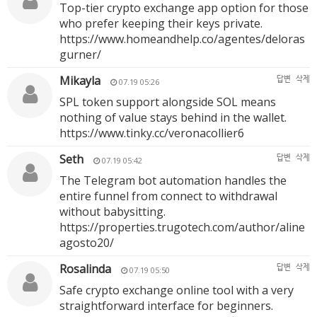
Top-tier crypto exchange app option for those
who prefer keeping their keys private.
https://www.homeandhelp.co/agentes/deloras
gurner/
Mikayla
답변
삭제
07.19 05:26
SPL token support alongside SOL means
nothing of value stays behind in the wallet.
https://www.tinky.cc/veronacollier6
Seth
답변
삭제
07.19 05:42
The Telegram bot automation handles the
entire funnel from connect to withdrawal
without babysitting.
https://properties.trugotech.com/author/aline
agosto20/
Rosalinda
답변
삭제
07.19 05:50
Safe crypto exchange online tool with a very
straightforward interface for beginners.