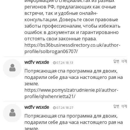
информация о специалистах из разных
регионов РФ, предлагающих как очные
встречи, так и удобные онлайн-
консультации. Доверьте свои правовые
заботы профессионалам, чтобы избежать
ошибок в документах и гарантированно
отстоять свои законные права.
https://bs36businessdirectory.co.uk/author-
profile/solbrogan06707/
wdfv wsxde
답변
삭제
07.24 18:13
Потрясающая спа программа для двоих,
подарили себе два часа настоящего рая на
земле.
https://www.pomyslzatrudnienie.pl/author-
profile/qhxhenrietta21/
wdfv wsxde
답변
삭제
07.24 18:27
Потрясающая спа программа для двоих,
подарили себе два часа настоящего рая на
земле.