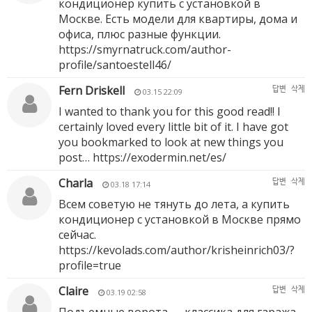
кондиционер купить с установкой в
Москве. Есть модели для квартиры, дома и
офиса, плюс разные функции.
https://smyrnatruck.com/author-
profile/santoestell46/
Fern Driskell
답변
삭제
03.15 22:09
I wanted to thank you for this good read!! I
certainly loved every little bit of it. I have got
you bookmarked to look at new things you
post…
https://exodermin.net/es/
Charla
답변
삭제
03.18 17:14
Всем советую не тянуть до лета, а купить
кондиционер с установкой в Москве прямо
сейчас.
https://kevolads.com/author/krisheinrich03/?
profile=true
Claire
답변
삭제
03.19 02:58