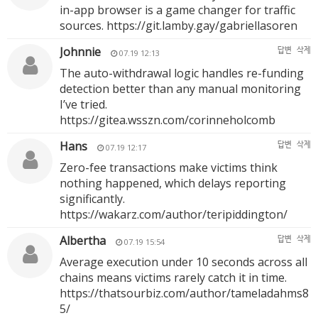
in-app browser is a game changer for traffic
sources.
https://git.lamby.gay/gabriellasoren
Johnnie
답변
삭제
07.19 12:13
The auto-withdrawal logic handles re-funding
detection better than any manual monitoring
I’ve tried.
https://gitea.wsszn.com/corinneholcomb
Hans
답변
삭제
07.19 12:17
Zero-fee transactions make victims think
nothing happened, which delays reporting
significantly.
https://wakarz.com/author/teripiddington/
Albertha
답변
삭제
07.19 15:54
Average execution under 10 seconds across all
chains means victims rarely catch it in time.
https://thatsourbiz.com/author/tameladahms8
5/