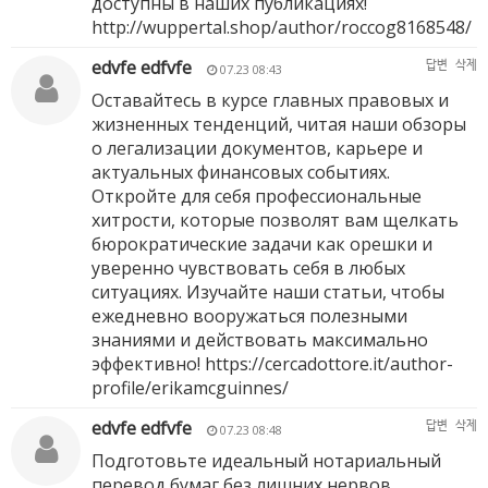
доступны в наших публикациях!
http://wuppertal.shop/author/roccog8168548/
edvfe edfvfe
답변
삭제
07.23 08:43
Оставайтесь в курсе главных правовых и
жизненных тенденций, читая наши обзоры
о легализации документов, карьере и
актуальных финансовых событиях.
Откройте для себя профессиональные
хитрости, которые позволят вам щелкать
бюрократические задачи как орешки и
уверенно чувствовать себя в любых
ситуациях. Изучайте наши статьи, чтобы
ежедневно вооружаться полезными
знаниями и действовать максимально
эффективно!
https://cercadottore.it/author-
profile/erikamcguinnes/
edvfe edfvfe
답변
삭제
07.23 08:48
Подготовьте идеальный нотариальный
перевод бумаг без лишних нервов,