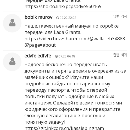
передач для Lada Granta.
https://shorto.link/pcpsadye560169
bobik murov
답변
삭제
07.22 22:22
Нашел качественный мануал по коробке
передач для Lada Granta.
https://video.buzzsharer.com/@wallaceh34888
8?page=about
edvfe edfvfe
답변
삭제
07.23 06:18
Надоело бесконечно переделывать
документы и терять время в очередях из-за
малейших ошибок? Изучите наши
подробные гайды по нотариальному
переводу паспорта, чтобы с первой
попытки получать одобрение в любых
инстанциях. Овладейте всеми тонкостями
юридического оформления и превратите
сложную легализацию в простую и
понятную задачу!
https://git.inkcore.cn/kassiebingham