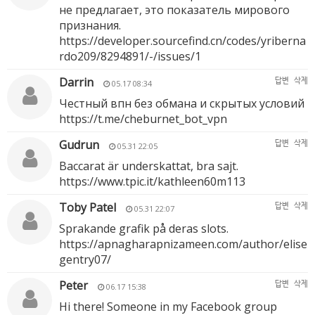
не предлагает, это показатель мирового
признания.
https://developer.sourcefind.cn/codes/yriberna
rdo209/8294891/-/issues/1
Darrin
답변
삭제
05.17 08:34
Честный впн без обмана и скрытых условий
https://t.me/cheburnet_bot_vpn
Gudrun
답변
삭제
05.31 22:05
Baccarat är underskattat, bra sajt.
https://www.tpic.it/kathleen60m113
Toby Patel
답변
삭제
05.31 22:07
Sprakande grafik på deras slots.
https://apnagharapnizameen.com/author/elise
gentry07/
Peter
답변
삭제
06.17 15:38
Hi there! Someone in my Facebook group