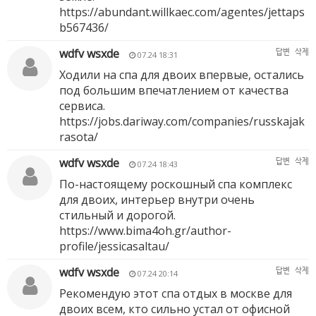
https://abundant.willkaec.com/agentes/jettaps
b567436/
wdfv wsxde
답변
삭제
07.24 18:31
Ходили на спа для двоих впервые, остались
под большим впечатлением от качества
сервиса.
https://jobs.dariway.com/companies/russkajak
rasota/
wdfv wsxde
답변
삭제
07.24 18:43
По-настоящему роскошный спа комплекс
для двоих, интерьер внутри очень
стильный и дорогой.
https://www.bima4oh.gr/author-
profile/jessicasaltau/
wdfv wsxde
답변
삭제
07.24 20:14
Рекомендую этот спа отдых в москве для
двоих всем, кто сильно устал от офисной