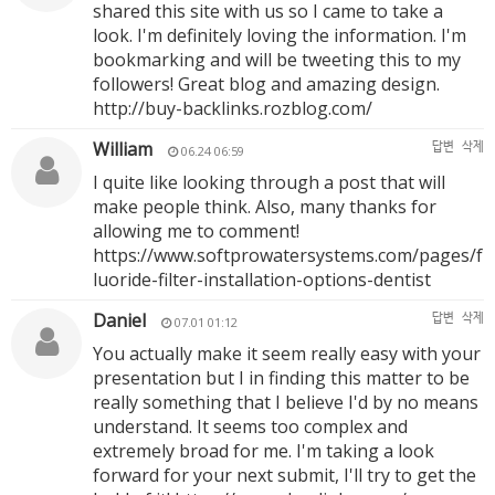
shared this site with us so I came to take a
look. I'm definitely loving the information. I'm
bookmarking and will be tweeting this to my
followers! Great blog and amazing design.
http://buy-backlinks.rozblog.com/
William
답변
삭제
06.24 06:59
I quite like looking through a post that will
make people think. Also, many thanks for
allowing me to comment!
https://www.softprowatersystems.com/pages/f
luoride-filter-installation-options-dentist
Daniel
답변
삭제
07.01 01:12
You actually make it seem really easy with your
presentation but I in finding this matter to be
really something that I believe I'd by no means
understand. It seems too complex and
extremely broad for me. I'm taking a look
forward for your next submit, I'll try to get the