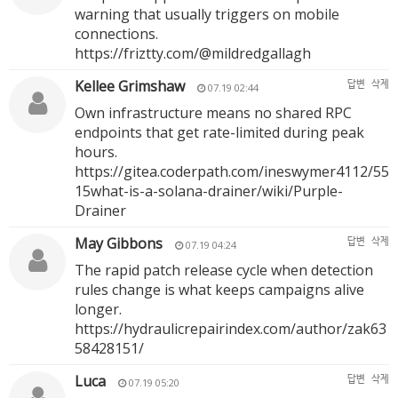
warning that usually triggers on mobile
connections.
https://friztty.com/@mildredgallagh
Kellee Grimshaw
답변
삭제
07.19 02:44
Own infrastructure means no shared RPC
endpoints that get rate-limited during peak
hours.
https://gitea.coderpath.com/ineswymer4112/55
15what-is-a-solana-drainer/wiki/Purple-
Drainer
May Gibbons
답변
삭제
07.19 04:24
The rapid patch release cycle when detection
rules change is what keeps campaigns alive
longer.
https://hydraulicrepairindex.com/author/zak63
58428151/
Luca
답변
삭제
07.19 05:20