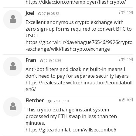
https://didaccion.com/employer/flashcrypto/
Joel
답변
삭제
07.19 05:52
Excellent anonymous crypto exchange with
zero sign-up forms required to convert BTC to
USDT.
https://git.crwlr.ir/davehague76546/9926crypto
-exchange/wiki/flashcrypto.exchange
Fran
답변
삭제
07.19 06:35
Anti-bot filters and cloaking built-in means I
don’t need to pay for separate security layers.
https://realestate.wefixer.in/author/leonidabull
en6/
Fletcher
답변
삭제
07.19 06:59
This crypto exchange instant system
processed my ETH swap in less than ten
minutes.
https://gitea.doinlab.com/willseccombe6