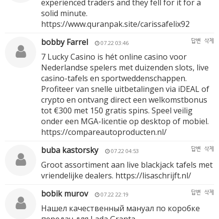
experienced traders and they fell for it for a
solid minute.
https://www.quranpak.site/carissafelix92
bobby Farrel
답변
삭제
07.22 03:46
7 Lucky Casino is hét online casino voor
Nederlandse spelers met duizenden slots, live
casino-tafels en sportweddenschappen.
Profiteer van snelle uitbetalingen via iDEAL of
crypto en ontvang direct een welkomstbonus
tot €300 met 150 gratis spins. Speel veilig
onder een MGA-licentie op desktop of mobiel.
https://compareautoproducten.nl/
buba kastorsky
답변
삭제
07.22 04:53
Groot assortiment aan live blackjack tafels met
vriendelijke dealers.
https://lisaschrijft.nl/
bobik murov
답변
삭제
07.22 22:19
Нашел качественный мануал по коробке