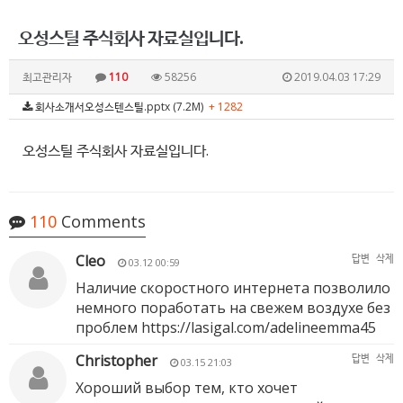
오성스틸 주식회사 자료실입니다.
최고관리자
110
58256
2019.04.03 17:29
회사소개서오성스텐스틸.pptx (7.2M)
+ 1282
오성스틸 주식회사 자료실입니다.
110
Comments
Cleo
답변
삭제
03.12 00:59
Наличие скоростного интернета позволило
немного поработать на свежем воздухе без
проблем
https://lasigal.com/adelineemma45
Christopher
답변
삭제
03.15 21:03
Хороший выбор тем, кто хочет