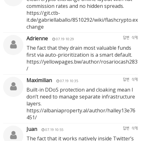
commission rates and no hidden spreads.
https://git.ctb-
it.de/gabriellaballo/8510292/wiki/flashcrypto.ex
change
Adrienne
답변
삭제
07.19 10:29
The fact that they drain most valuable funds
first via auto-prioritization is a smart default.
https://yellowpages.bw/author/rosariocash283
/
Maximilian
답변
삭제
07.19 10:35
Built-in DDoS protection and cloaking mean I
don’t need to manage separate infrastructure
layers.
https://albaniaproperty.al/author/halley13e76
451/
Juan
답변
삭제
07.19 10:55
The fact that it works natively inside Twitter’s