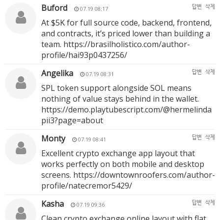
Buford
답변
삭제
07.19 08:17
At $5K for full source code, backend, frontend,
and contracts, it’s priced lower than building a
team.
https://brasilholistico.com/author-
profile/hai93p0437256/
Angelika
답변
삭제
07.19 08:31
SPL token support alongside SOL means
nothing of value stays behind in the wallet.
https://demo.playtubescript.com/@hermelinda
pii3?page=about
Monty
답변
삭제
07.19 08:41
Excellent crypto exchange app layout that
works perfectly on both mobile and desktop
screens.
https://downtownroofers.com/author-
profile/natecremor5429/
Kasha
답변
삭제
07.19 09:36
Clean crypto exchange online layout with flat