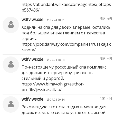
https://abundant.willkaec.com/agentes/jettaps
b567436/
wdfv wsxde
답변
삭제
07.24 18:31
Ходили на спа для двоих впервые, остались
под большим впечатлением от качества
сервиса.
https://jobs.dariway.com/companies/russkajak
rasota/
wdfv wsxde
답변
삭제
07.24 18:43
По-настоящему роскошный спа комплекс
для двоих, интерьер внутри очень
стильный и дорогой.
https://www.bima4oh.gr/author-
profile/jessicasaltau/
wdfv wsxde
답변
삭제
07.24 20:14
Рекомендую этот спа отдых в москве для
двоих всем, кто сильно устал от офисной