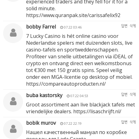
experienced traders and they fell for it for a
solid minute.
https://www.quranpak.site/carissafelix92
bobby Farrel
답변
삭제
07.22 03:46
7 Lucky Casino is hét online casino voor
Nederlandse spelers met duizenden slots, live
casino-tafels en sportweddenschappen.
Profiteer van snelle uitbetalingen via iDEAL of
crypto en ontvang direct een welkomstbonus
tot €300 met 150 gratis spins. Speel veilig
onder een MGA-licentie op desktop of mobiel.
https://compareautoproducten.nl/
buba kastorsky
답변
삭제
07.22 04:53
Groot assortiment aan live blackjack tafels met
vriendelijke dealers.
https://lisaschrijft.nl/
bobik murov
답변
삭제
07.22 22:19
Нашел качественный мануал по коробке