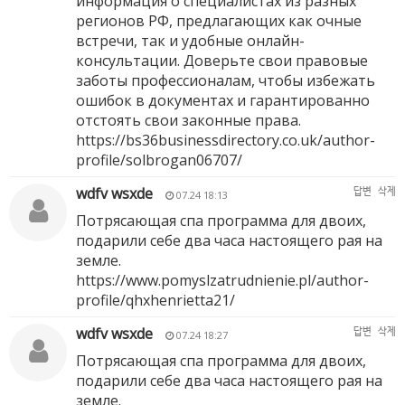
информация о специалистах из разных
регионов РФ, предлагающих как очные
встречи, так и удобные онлайн-
консультации. Доверьте свои правовые
заботы профессионалам, чтобы избежать
ошибок в документах и гарантированно
отстоять свои законные права.
https://bs36businessdirectory.co.uk/author-
profile/solbrogan06707/
wdfv wsxde
답변
삭제
07.24 18:13
Потрясающая спа программа для двоих,
подарили себе два часа настоящего рая на
земле.
https://www.pomyslzatrudnienie.pl/author-
profile/qhxhenrietta21/
wdfv wsxde
답변
삭제
07.24 18:27
Потрясающая спа программа для двоих,
подарили себе два часа настоящего рая на
земле.