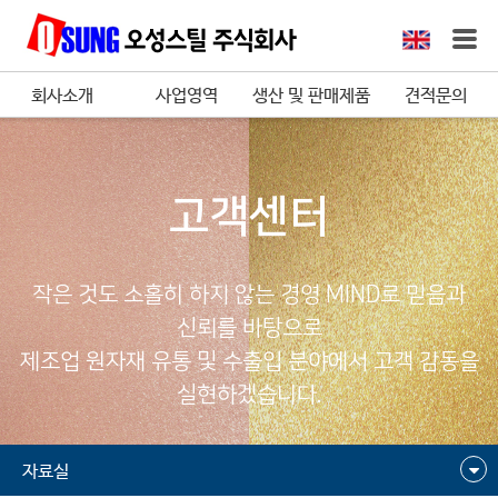
회사소개
사업영역
생산 및 판매제품
견적문의
고객센터
작은 것도 소홀히 하지 않는 경영 MIND로 믿음과
신뢰를 바탕으로
제조업 원자재 유통 및 수출입 분야에서 고객 감동을
실현하겠습니다.
자료실