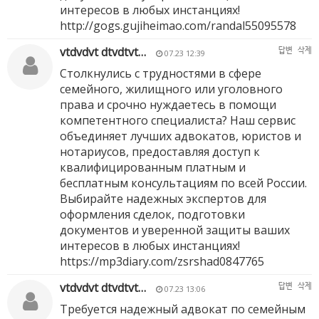
интересов в любых инстанциях!
http://gogs.gujiheimao.com/randal55095578
vtdvdvt dtvdtvt…
답변
삭제
07.23 12:39
Столкнулись с трудностями в сфере
семейного, жилищного или уголовного
права и срочно нуждаетесь в помощи
компетентного специалиста? Наш сервис
объединяет лучших адвокатов, юристов и
нотариусов, предоставляя доступ к
квалифицированным платным и
бесплатным консультациям по всей России.
Выбирайте надежных экспертов для
оформления сделок, подготовки
документов и уверенной защиты ваших
интересов в любых инстанциях!
https://mp3diary.com/zsrshad0847765
vtdvdvt dtvdtvt…
답변
삭제
07.23 13:06
Требуется надежный адвокат по семейным