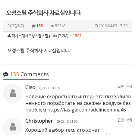
오성스틸 주식회사 자료실입니다.
최고관리자
133
59343
2019.04.03 17:29
회사소개서오성스텐스틸.pptx (7.2M)
+ 1503
오성스틸 주식회사 자료실입니다.
133
Comments
Cleo
답변
삭제
03.12 00:59
Наличие скоростного интернета позволило
немного поработать на свежем воздухе без
проблем
https://lasigal.com/adelineemma45
Christopher
답변
삭제
03.15 21:03
Хороший выбор тем, кто хочет