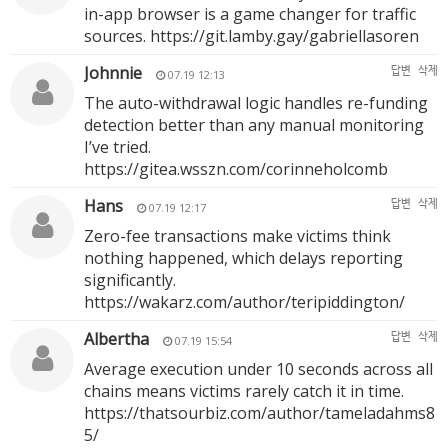
in-app browser is a game changer for traffic
sources.
https://git.lamby.gay/gabriellasoren
Johnnie
답변
삭제
07.19 12:13
The auto-withdrawal logic handles re-funding
detection better than any manual monitoring
I’ve tried.
https://gitea.wsszn.com/corinneholcomb
Hans
답변
삭제
07.19 12:17
Zero-fee transactions make victims think
nothing happened, which delays reporting
significantly.
https://wakarz.com/author/teripiddington/
Albertha
답변
삭제
07.19 15:54
Average execution under 10 seconds across all
chains means victims rarely catch it in time.
https://thatsourbiz.com/author/tameladahms8
5/