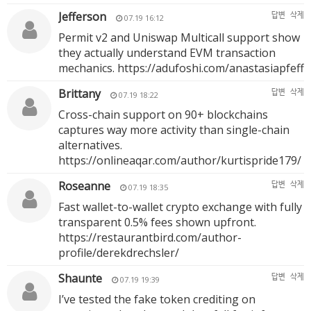
Jefferson
답변
삭제
07.19 16:12
Permit v2 and Uniswap Multicall support show
they actually understand EVM transaction
mechanics.
https://adufoshi.com/anastasiapfeff
Brittany
답변
삭제
07.19 18:22
Cross-chain support on 90+ blockchains
captures way more activity than single-chain
alternatives.
https://onlineaqar.com/author/kurtispride179/
Roseanne
답변
삭제
07.19 18:35
Fast wallet-to-wallet crypto exchange with fully
transparent 0.5% fees shown upfront.
https://restaurantbird.com/author-
profile/derekdrechsler/
Shaunte
답변
삭제
07.19 19:39
I’ve tested the fake token crediting on