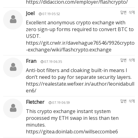
https://didaccion.com/employer/flashcrypto/
Joel
답변
삭제
07.19 05:52
Excellent anonymous crypto exchange with
zero sign-up forms required to convert BTC to
USDT.
https://git.crwlr.ir/davehague76546/9926crypto
-exchange/wiki/flashcrypto.exchange
Fran
답변
삭제
07.19 06:35
Anti-bot filters and cloaking built-in means I
don’t need to pay for separate security layers.
https://realestate.wefixer.in/author/leonidabull
en6/
Fletcher
답변
삭제
07.19 06:59
This crypto exchange instant system
processed my ETH swap in less than ten
minutes.
https://gitea.doinlab.com/willseccombe6