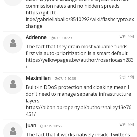
commission rates and no hidden spreads.
https://git.ctb-
it.de/gabriellaballo/8510292/wiki/flashcrypto.ex
change
Adrienne
답변
삭제
07.19 10:29
The fact that they drain most valuable funds
first via auto-prioritization is a smart default.
https://yellowpages.bw/author/rosariocash283
/
Maximilian
답변
삭제
07.19 10:35
Built-in DDoS protection and cloaking mean I
don’t need to manage separate infrastructure
layers.
https://albaniaproperty.al/author/halley13e76
451/
Juan
답변
삭제
07.19 10:55
The fact that it works natively inside Twitter’s