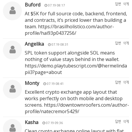
Buford
답변
삭제
07.19 08:17
At $5K for full source code, backend, frontend,
and contracts, it’s priced lower than building a
team.
https://brasilholistico.com/author-
profile/hai93p0437256/
Angelika
답변
삭제
07.19 08:31
SPL token support alongside SOL means
nothing of value stays behind in the wallet.
https://demo.playtubescript.com/@hermelinda
pii3?page=about
Monty
답변
삭제
07.19 08:41
Excellent crypto exchange app layout that
works perfectly on both mobile and desktop
screens.
https://downtownroofers.com/author-
profile/natecremor5429/
Kasha
답변
삭제
07.19 09:36
Clean crypto exchange online layout with flat