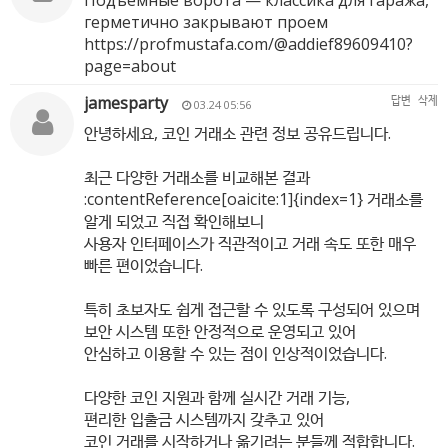
Подъемные ворота — классика для гаража,
герметично закрывают проем
https://profmustafa.com/@addief89609410?
page=about
jamesparty
답변
삭제
03.24 05:56
안녕하세요, 코인 거래소 관련 정보 공유드립니다.
최근 다양한 거래소를 비교해본 결과
:contentReference[oaicite:1]{index=1} 거래소를
알게 되었고 직접 확인해보니
사용자 인터페이스가 직관적이고 거래 속도 또한 매우
빠른 편이었습니다.
특히 초보자도 쉽게 접근할 수 있도록 구성되어 있으며
보안 시스템 또한 안정적으로 운영되고 있어
안심하고 이용할 수 있는 점이 인상적이었습니다.
다양한 코인 지원과 함께 실시간 거래 기능,
편리한 입출금 시스템까지 갖추고 있어
코인 거래를 시작하거나 옮기려는 분들께 적합합니다.