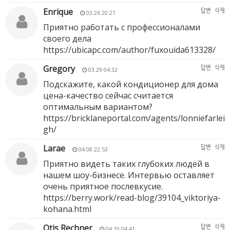
Enrique
답변
삭제
03.26 20:21
Приятно работать с профессионалами
своего дела
https://ubicapc.com/author/fuxouida613328/
Gregory
답변
삭제
03.29 04:32
Подскажите, какой кондиционер для дома
цена-качество сейчас считается
оптимальным вариантом?
https://bricklaneportal.com/agents/lonniefarlei
gh/
Larae
답변
삭제
04.08 22:53
Приятно видеть таких глубоких людей в
нашем шоу-бизнесе. Интервью оставляет
очень приятное послевкусие.
https://berry.work/read-blog/39104_viktoriya-
kohana.html
Otis Rechner
답변
삭제
04.10 04:41