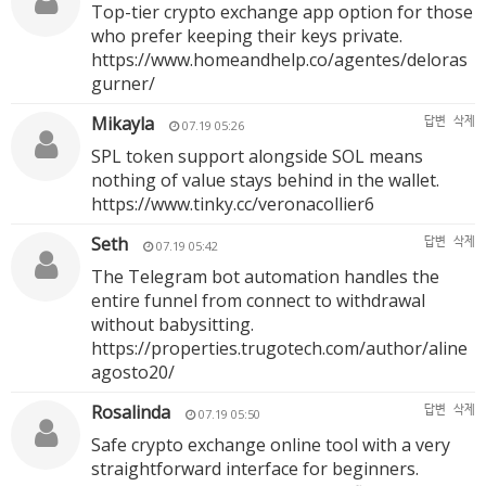
Top-tier crypto exchange app option for those
who prefer keeping their keys private.
https://www.homeandhelp.co/agentes/deloras
gurner/
Mikayla
답변
삭제
07.19 05:26
SPL token support alongside SOL means
nothing of value stays behind in the wallet.
https://www.tinky.cc/veronacollier6
Seth
답변
삭제
07.19 05:42
The Telegram bot automation handles the
entire funnel from connect to withdrawal
without babysitting.
https://properties.trugotech.com/author/aline
agosto20/
Rosalinda
답변
삭제
07.19 05:50
Safe crypto exchange online tool with a very
straightforward interface for beginners.