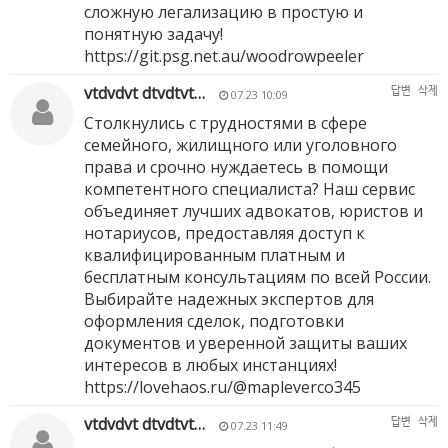
сложную легализацию в простую и
понятную задачу!
https://git.psg.net.au/woodrowpeeler
vtdvdvt dtvdtvt…
답변
삭제
07.23 10:09
Столкнулись с трудностями в сфере
семейного, жилищного или уголовного
права и срочно нуждаетесь в помощи
компетентного специалиста? Наш сервис
объединяет лучших адвокатов, юристов и
нотариусов, предоставляя доступ к
квалифицированным платным и
бесплатным консультациям по всей России.
Выбирайте надежных экспертов для
оформления сделок, подготовки
документов и уверенной защиты ваших
интересов в любых инстанциях!
https://lovehaos.ru/@mapleverco345
vtdvdvt dtvdtvt…
답변
삭제
07.23 11:49