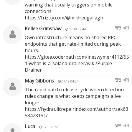
warning that usually triggers on mobile
connections.
https://friztty.com/@mildredgallagh
Kellee Grimshaw
답변
삭제
07.19 02:44
Own infrastructure means no shared RPC
endpoints that get rate-limited during peak
hours.
https://gitea.coderpath.com/ineswymer4112/55
15what-is-a-solana-drainer/wiki/Purple-
Drainer
May Gibbons
답변
삭제
07.19 04:24
The rapid patch release cycle when detection
rules change is what keeps campaigns alive
longer.
https://hydraulicrepairindex.com/author/zak63
58428151/
Luca
답변
삭제
07.19 05:20