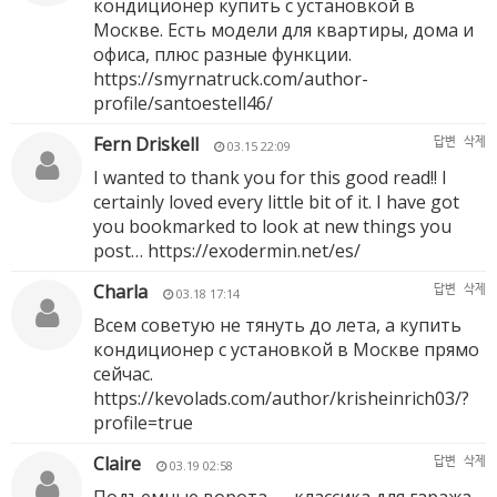
кондиционер купить с установкой в
Москве. Есть модели для квартиры, дома и
офиса, плюс разные функции.
https://smyrnatruck.com/author-
profile/santoestell46/
Fern Driskell
답변
삭제
03.15 22:09
I wanted to thank you for this good read!! I
certainly loved every little bit of it. I have got
you bookmarked to look at new things you
post…
https://exodermin.net/es/
Charla
답변
삭제
03.18 17:14
Всем советую не тянуть до лета, а купить
кондиционер с установкой в Москве прямо
сейчас.
https://kevolads.com/author/krisheinrich03/?
profile=true
Claire
답변
삭제
03.19 02:58