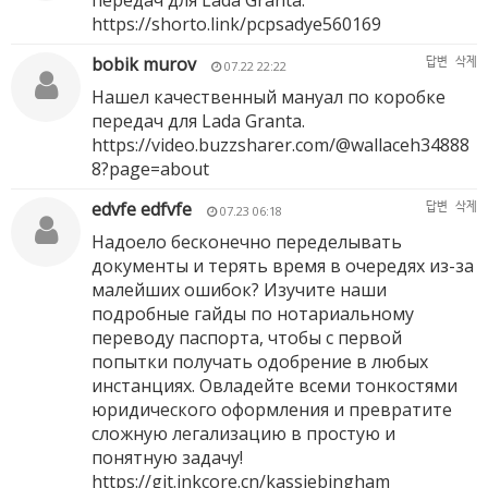
передач для Lada Granta.
https://shorto.link/pcpsadye560169
bobik murov
답변
삭제
07.22 22:22
Нашел качественный мануал по коробке
передач для Lada Granta.
https://video.buzzsharer.com/@wallaceh34888
8?page=about
edvfe edfvfe
답변
삭제
07.23 06:18
Надоело бесконечно переделывать
документы и терять время в очередях из-за
малейших ошибок? Изучите наши
подробные гайды по нотариальному
переводу паспорта, чтобы с первой
попытки получать одобрение в любых
инстанциях. Овладейте всеми тонкостями
юридического оформления и превратите
сложную легализацию в простую и
понятную задачу!
https://git.inkcore.cn/kassiebingham