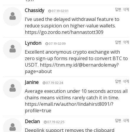
Chassidy
답변
삭제
07.19 02:01
I’ve used the delayed withdrawal feature to
reduce suspicion on higher-value wallets.
https://go.zordo.net/hannastott309
Lyndon
답변
삭제
07.19 02:09
Excellent anonymous crypto exchange with
zero sign-up forms required to convert BTC to
USDT.
https://tnm.my.id/@bernardolemay?
page=about
Janine
답변
삭제
07.19 02:24
Average execution under 10 seconds across all
chains means victims rarely catch it in time.
https://emall.rw/author/lindahirst8091/?
profile=true
Declan
답변
삭제
07.19 02:25
Deeplink support removes the clipboard