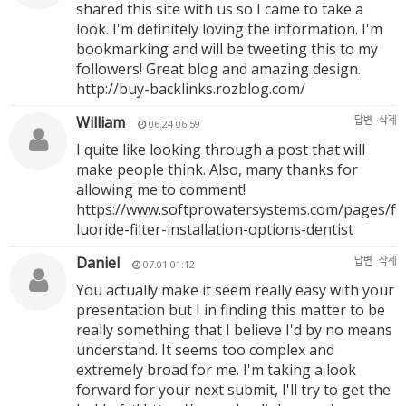
shared this site with us so I came to take a
look. I'm definitely loving the information. I'm
bookmarking and will be tweeting this to my
followers! Great blog and amazing design.
http://buy-backlinks.rozblog.com/
William
답변
삭제
06.24 06:59
I quite like looking through a post that will
make people think. Also, many thanks for
allowing me to comment!
https://www.softprowatersystems.com/pages/f
luoride-filter-installation-options-dentist
Daniel
답변
삭제
07.01 01:12
You actually make it seem really easy with your
presentation but I in finding this matter to be
really something that I believe I'd by no means
understand. It seems too complex and
extremely broad for me. I'm taking a look
forward for your next submit, I'll try to get the