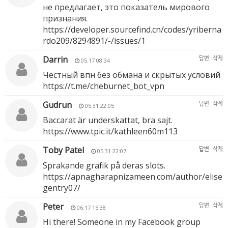
не предлагает, это показатель мирового
признания.
https://developer.sourcefind.cn/codes/yriberna
rdo209/8294891/-/issues/1
Darrin
답변
삭제
05.17 08:34
Честный впн без обмана и скрытых условий
https://t.me/cheburnet_bot_vpn
Gudrun
답변
삭제
05.31 22:05
Baccarat är underskattat, bra sajt.
https://www.tpic.it/kathleen60m113
Toby Patel
답변
삭제
05.31 22:07
Sprakande grafik på deras slots.
https://apnagharapnizameen.com/author/elise
gentry07/
Peter
답변
삭제
06.17 15:38
Hi there! Someone in my Facebook group