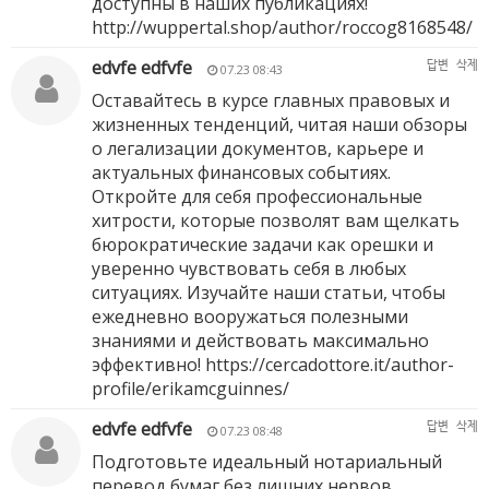
доступны в наших публикациях!
http://wuppertal.shop/author/roccog8168548/
edvfe edfvfe
답변
삭제
07.23 08:43
Оставайтесь в курсе главных правовых и
жизненных тенденций, читая наши обзоры
о легализации документов, карьере и
актуальных финансовых событиях.
Откройте для себя профессиональные
хитрости, которые позволят вам щелкать
бюрократические задачи как орешки и
уверенно чувствовать себя в любых
ситуациях. Изучайте наши статьи, чтобы
ежедневно вооружаться полезными
знаниями и действовать максимально
эффективно!
https://cercadottore.it/author-
profile/erikamcguinnes/
edvfe edfvfe
답변
삭제
07.23 08:48
Подготовьте идеальный нотариальный
перевод бумаг без лишних нервов,