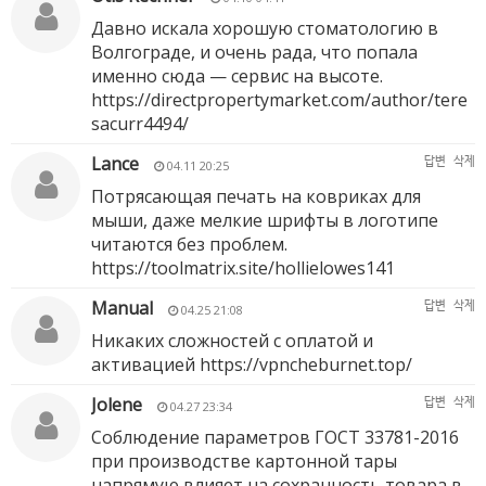
Давно искала хорошую стоматологию в
Волгограде, и очень рада, что попала
именно сюда — сервис на высоте.
https://directpropertymarket.com/author/tere
sacurr4494/
Lance
답변
삭제
04.11 20:25
Потрясающая печать на ковриках для
мыши, даже мелкие шрифты в логотипе
читаются без проблем.
https://toolmatrix.site/hollielowes141
Manual
답변
삭제
04.25 21:08
Никаких сложностей с оплатой и
активацией
https://vpncheburnet.top/
Jolene
답변
삭제
04.27 23:34
Соблюдение параметров ГОСТ 33781-2016
при производстве картонной тары
напрямую влияет на сохранность товара в