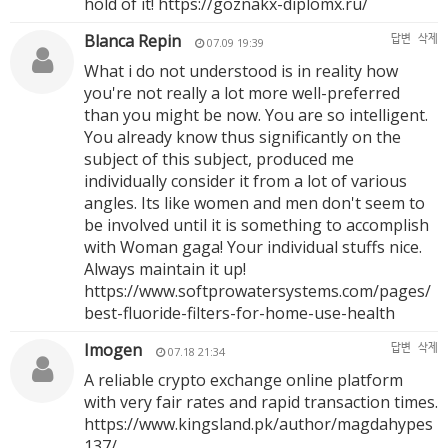
hold of it!
https://goznakx-diplomx.ru/
Blanca Repin
답변
삭제
07.09 19:39
What i do not understood is in reality how
you're not really a lot more well-preferred
than you might be now. You are so intelligent.
You already know thus significantly on the
subject of this subject, produced me
individually consider it from a lot of various
angles. Its like women and men don't seem to
be involved until it is something to accomplish
with Woman gaga! Your individual stuffs nice.
Always maintain it up!
https://www.softprowatersystems.com/pages/
best-fluoride-filters-for-home-use-health
Imogen
답변
삭제
07.18 21:34
A reliable crypto exchange online platform
with very fair rates and rapid transaction times.
https://www.kingsland.pk/author/magdahypes
137/