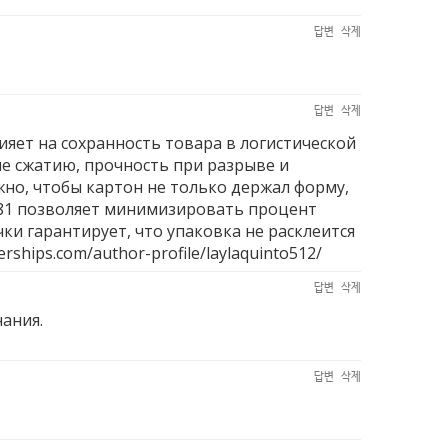
답변
삭제
답변
삭제
яет на сохранность товара в логистической
ие сжатию, прочность при разрыве и
но, чтобы картон не только держал форму,
781 позволяет минимизировать процент
ки гарантирует, что упаковка не расклеится
erships.com/author-profile/laylaquinto512/
답변
삭제
нания.
답변
삭제