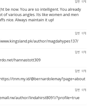
답변
삭제
ht be now. You are so intelligent. You already
lot of various angles. Its like women and men
fs nice. Always maintain it up!
답변
삭제
//www.kingsland.pk/author/magdahypes137/
답변
삭제
ordo.net/hannastott309
답변
삭제
https://tnm.my.id/@bernardolemay?page=about
답변
삭제
/emall.rw/author/lindahirst8091/?profile=true