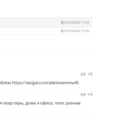
2019.04.03 17:29
2019.04.03 17:29
답변
삭제
роблем
https://lasigal.com/adelineemma45
답변
삭제
я квартиры, дома и офиса, плюс разные