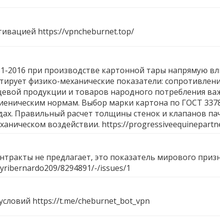
ктивацией
https://vpncheburnet.top/
-2016 при производстве картонной тары напрямую вли
нтирует физико-механические показатели: сопротивлен
щевой продукции и товаров народного потребления важ
гиеническим нормам. Выбор марки картона по ГОСТ 33
ах. Правильный расчет толщины стенок и клапанов пач
ханическом воздействии.
https://progressiveequinepartn
контракты не предлагает, это показатель мирового приз
s/yribernardo209/8294891/-/issues/1
 условий
https://t.me/cheburnet_bot_vpn