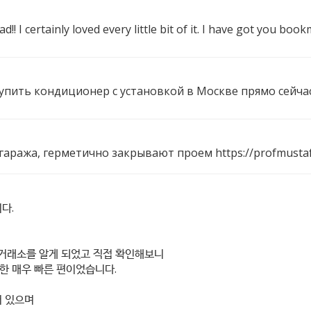
d!! I certainly loved every little bit of it. I have got you b
 купить кондиционер с установкой в Москве прямо сейча
 гаража, герметично закрывают проем
https://profmust
다.
dex=1} 거래소를 알게 되었고 직접 확인해보니
한 매우 빠른 편이었습니다.
어 있으며