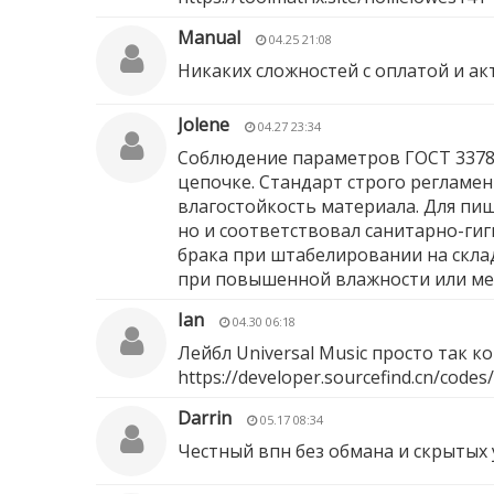
Manual
04.25 21:08
Никаких сложностей с оплатой и а
Jolene
04.27 23:34
Соблюдение параметров ГОСТ 33781
цепочке. Стандарт строго регламе
влагостойкость материала. Для пи
но и соответствовал санитарно-ги
брака при штабелировании на склад
при повышенной влажности или ме
Ian
04.30 06:18
Лейбл Universal Music просто так 
https://developer.sourcefind.cn/code
Darrin
05.17 08:34
Честный впн без обмана и скрытых