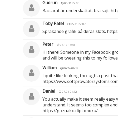
Gudrun
05.31 22:05
Baccarat är underskattat, bra sajt.
htt
Toby Patel
05.31 22:07
Sprakande grafik på deras slots.
https
Peter
06.17 15:38
Hi there! Someone in my Facebook group
and will be tweeting this to my follow
William
06.24 06:59
I quite like looking through a post th
https://www.softprowatersystems.com/p
Daniel
07.01 01:12
You actually make it seem really easy w
understand. It seems too complex and ex
https://goznakx-diplomx.ru/