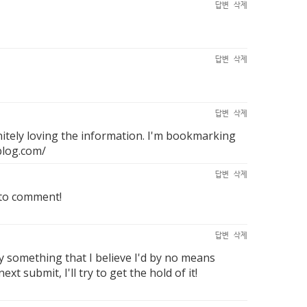
답변
삭제
답변
삭제
답변
삭제
nitely loving the information. I'm bookmarking
blog.com/
답변
삭제
 to comment!
답변
삭제
ly something that I believe I'd by no means
 submit, I'll try to get the hold of it!