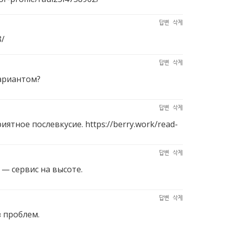
답변
삭제
8/
답변
삭제
вариантом?
답변
삭제
риятное послевкусие.
https://berry.work/read-
답변
삭제
— сервис на высоте.
답변
삭제
 проблем.