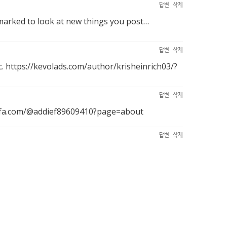
답변
삭제
ookmarked to look at new things you post…
답변
삭제
с.
https://kevolads.com/author/krisheinrich03/?
답변
삭제
afa.com/@addief89609410?page=about
답변
삭제