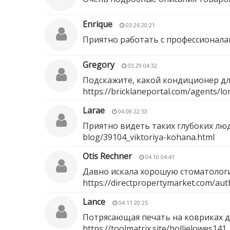
Enrique
03.26 20:21
Приятно работать с профессионала
Gregory
03.29 04:32
Подскажите, какой кондиционер дл
https://bricklaneportal.com/agents/lo
Larae
04.08 22:53
Приятно видеть таких глубоких лю
blog/39104_viktoriya-kohana.html
Otis Rechner
04.10 04:41
Давно искала хорошую стоматологию
https://directpropertymarket.com/aut
Lance
04.11 20:25
Потрясающая печать на ковриках д
https://toolmatrix.site/hollielowes141