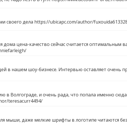
ми своего дела
https://ubicapc.com/author/fuxouida61332
я дома цена-качество сейчас считается оптимальным 
nniefarleigh/
дей в нашем шоу-бизнесе. Интервью оставляет очень п
 в Волгограде, и очень рада, что попала именно сюда 
hor/teresacurr4494/
ля мыши, даже мелкие шрифты в логотипе читаются без