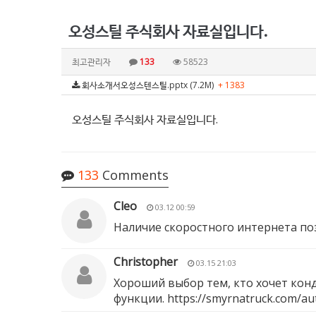
오성스틸 주식회사 자료실입니다.
최고관리자
133
58523
회사소개서오성스텐스틸.pptx (7.2M)
+ 1383
오성스틸 주식회사 자료실입니다.
133
Comments
Cleo
03.12 00:59
Наличие скоростного интернета по
Christopher
03.15 21:03
Хороший выбор тем, кто хочет конд
функции.
https://smyrnatruck.com/aut