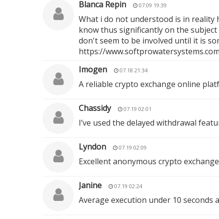
Blanca Repin
07.09 19:39
What i do not understood is in reality
know thus significantly on the subject 
don't seem to be involved until it is 
https://www.softprowatersystems.com/
Imogen
07.18 21:34
A reliable crypto exchange online plat
Chassidy
07.19 02:01
I’ve used the delayed withdrawal featu
Lyndon
07.19 02:09
Excellent anonymous crypto exchange 
Janine
07.19 02:24
Average execution under 10 seconds acr