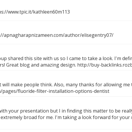
ps://www.tpic.it/kathleen60m113
://apnagharapnizameen.com/author/elisegentry07/
 shared this site with us so I came to take a look. I'm defi
ers! Great blog and amazing design.
http://buy-backlinks.roz
at will make people think. Also, many thanks for allowing me
ages/fluoride-filter-installation-options-dentist
ith your presentation but I in finding this matter to be real
tremely broad for me. I'm taking a look forward for your next