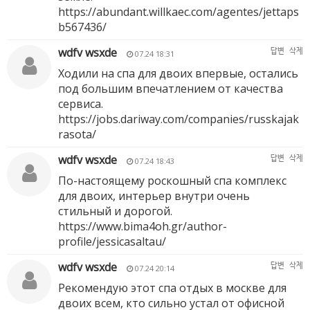
https://abundant.willkaec.com/agentes/jettaps
b567436/
wdfv wsxde
답변
삭제
07.24 18:31
Ходили на спа для двоих впервые, остались
под большим впечатлением от качества
сервиса.
https://jobs.dariway.com/companies/russkajak
rasota/
wdfv wsxde
답변
삭제
07.24 18:43
По-настоящему роскошный спа комплекс
для двоих, интерьер внутри очень
стильный и дорогой.
https://www.bima4oh.gr/author-
profile/jessicasaltau/
wdfv wsxde
답변
삭제
07.24 20:14
Рекомендую этот спа отдых в москве для
двоих всем, кто сильно устал от офисной