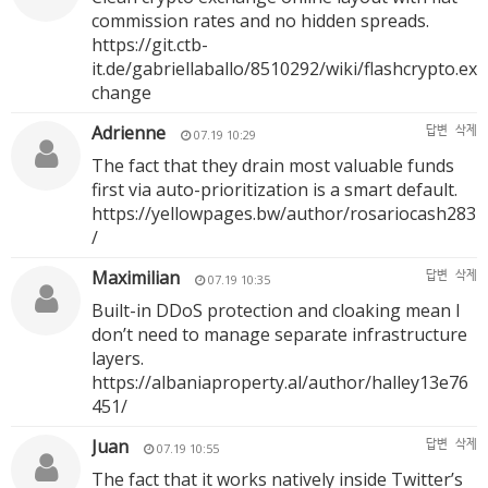
commission rates and no hidden spreads.
https://git.ctb-
it.de/gabriellaballo/8510292/wiki/flashcrypto.ex
change
Adrienne
답변
삭제
07.19 10:29
The fact that they drain most valuable funds
first via auto-prioritization is a smart default.
https://yellowpages.bw/author/rosariocash283
/
Maximilian
답변
삭제
07.19 10:35
Built-in DDoS protection and cloaking mean I
don’t need to manage separate infrastructure
layers.
https://albaniaproperty.al/author/halley13e76
451/
Juan
답변
삭제
07.19 10:55
The fact that it works natively inside Twitter’s