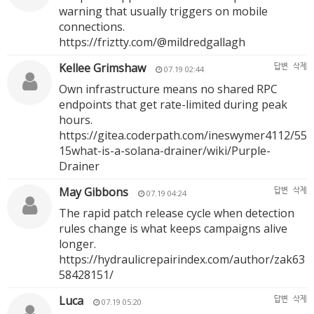
warning that usually triggers on mobile
connections.
https://friztty.com/@mildredgallagh
Kellee Grimshaw
답변
삭제
07.19 02:44
Own infrastructure means no shared RPC
endpoints that get rate-limited during peak
hours.
https://gitea.coderpath.com/ineswymer4112/55
15what-is-a-solana-drainer/wiki/Purple-
Drainer
May Gibbons
답변
삭제
07.19 04:24
The rapid patch release cycle when detection
rules change is what keeps campaigns alive
longer.
https://hydraulicrepairindex.com/author/zak63
58428151/
Luca
답변
삭제
07.19 05:20