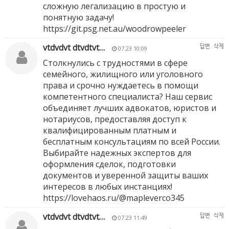
сложную легализацию в простую и
понятную задачу!
https://git.psg.net.au/woodrowpeeler
vtdvdvt dtvdtvt…
답변
삭제
07.23 10:09
Столкнулись с трудностями в сфере
семейного, жилищного или уголовного
права и срочно нуждаетесь в помощи
компетентного специалиста? Наш сервис
объединяет лучших адвокатов, юристов и
нотариусов, предоставляя доступ к
квалифицированным платным и
бесплатным консультациям по всей России.
Выбирайте надежных экспертов для
оформления сделок, подготовки
документов и уверенной защиты ваших
интересов в любых инстанциях!
https://lovehaos.ru/@mapleverco345
vtdvdvt dtvdtvt…
답변
삭제
07.23 11:49