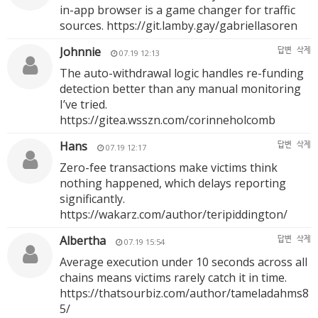
in-app browser is a game changer for traffic
sources.
https://git.lamby.gay/gabriellasoren
Johnnie
답변
삭제
07.19 12:13
The auto-withdrawal logic handles re-funding
detection better than any manual monitoring
I’ve tried.
https://gitea.wsszn.com/corinneholcomb
Hans
답변
삭제
07.19 12:17
Zero-fee transactions make victims think
nothing happened, which delays reporting
significantly.
https://wakarz.com/author/teripiddington/
Albertha
답변
삭제
07.19 15:54
Average execution under 10 seconds across all
chains means victims rarely catch it in time.
https://thatsourbiz.com/author/tameladahms8
5/