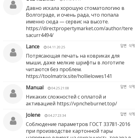
Давно искала хорошую стоматологию в
Волгограде, и очень рада, что попала
именно сюда — сервис на высоте.
https://directpropertymarket.com/author/tere
sacurr4494/
Lance
답변
삭제
04.11 20:25
Потрясающая печать на ковриках для
мыши, даже мелкие шрифты в логотипе
читаются без проблем.
https://toolmatrix.site/hollielowes141
Manual
답변
삭제
04.25 21:08
Никаких сложностей с оплатой и
активацией
https://vpncheburnet.top/
Jolene
답변
삭제
04.27 23:34
Соблюдение параметров ГОСТ 33781-2016
при производстве картонной тары
напрямую влияет на сохранность товара в