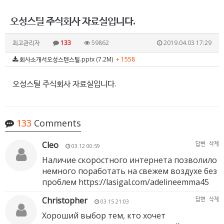
오성스틸 주식회사 자료실입니다.
최고관리자
133
59862
2019.04.03 17:29
회사소개서오성스텐스틸.pptx (7.2M)
+ 1558
오성스틸 주식회사 자료실입니다.
133
Comments
Cleo
답변
삭제
03.12 00:59
Наличие скоростного интернета позволило
немного поработать на свежем воздухе без
проблем
https://lasigal.com/adelineemma45
Christopher
답변
삭제
03.15 21:03
Хороший выбор тем, кто хочет