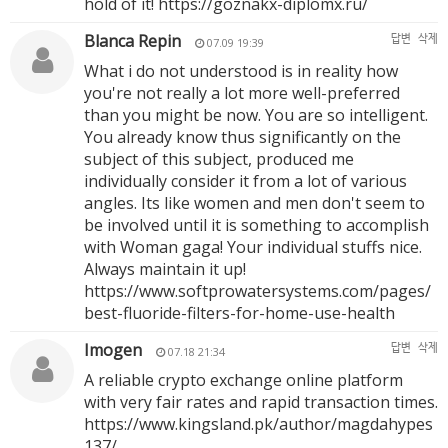
hold of it!
https://goznakx-diplomx.ru/
Blanca Repin
답변
삭제
07.09 19:39
What i do not understood is in reality how
you're not really a lot more well-preferred
than you might be now. You are so intelligent.
You already know thus significantly on the
subject of this subject, produced me
individually consider it from a lot of various
angles. Its like women and men don't seem to
be involved until it is something to accomplish
with Woman gaga! Your individual stuffs nice.
Always maintain it up!
https://www.softprowatersystems.com/pages/
best-fluoride-filters-for-home-use-health
Imogen
답변
삭제
07.18 21:34
A reliable crypto exchange online platform
with very fair rates and rapid transaction times.
https://www.kingsland.pk/author/magdahypes
137/