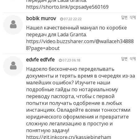
передач для Lada Granta.
https://shorto.link/pcpsadye560169
bobik murov
답변
삭제
07.22 22:22
Нашел качественный мануал по коробке
передач для Lada Granta.
https://video.buzzsharer.com/@wallaceh34888
8?page=about
edvfe edfvfe
답변
삭제
07.23 06:18
Надоело бесконечно переделывать
документы и терять время в очередях из-за
малейших ошибок? Изучите наши
подробные гайды по нотариальному
переводу паспорта, чтобы с первой
попытки получать одобрение в любых
инстанциях. Овладейте всеми тонкостями
юридического оформления и превратите
сложную легализацию в простую и
понятную задачу!
https://git.inkcore.cn/kassiebingham