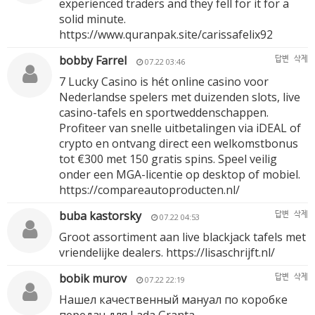
experienced traders and they fell for it for a
solid minute.
https://www.quranpak.site/carissafelix92
bobby Farrel
답변
삭제
07.22 03:46
7 Lucky Casino is hét online casino voor
Nederlandse spelers met duizenden slots, live
casino-tafels en sportweddenschappen.
Profiteer van snelle uitbetalingen via iDEAL of
crypto en ontvang direct een welkomstbonus
tot €300 met 150 gratis spins. Speel veilig
onder een MGA-licentie op desktop of mobiel.
https://compareautoproducten.nl/
buba kastorsky
답변
삭제
07.22 04:53
Groot assortiment aan live blackjack tafels met
vriendelijke dealers.
https://lisaschrijft.nl/
bobik murov
답변
삭제
07.22 22:19
Нашел качественный мануал по коробке