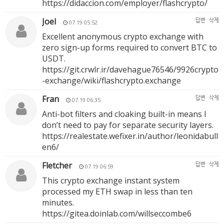
https://didaccion.com/employer/flashcrypto/
Joel
답변
삭제
07.19 05:52
Excellent anonymous crypto exchange with
zero sign-up forms required to convert BTC to
USDT.
https://git.crwlr.ir/davehague76546/9926crypto
-exchange/wiki/flashcrypto.exchange
Fran
답변
삭제
07.19 06:35
Anti-bot filters and cloaking built-in means I
don’t need to pay for separate security layers.
https://realestate.wefixer.in/author/leonidabull
en6/
Fletcher
답변
삭제
07.19 06:59
This crypto exchange instant system
processed my ETH swap in less than ten
minutes.
https://gitea.doinlab.com/willseccombe6