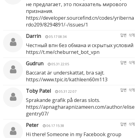
не предлагает, это показатель мирового
признания.
https://developer.sourcefind.cn/codes/yriberna
rdo209/8294891/-/issues/1
Darrin
답변
삭제
05.17 08:34
Честный впн без обмана и скрытых условий
https://t.me/cheburnet_bot_vpn
Gudrun
답변
삭제
05.31 22:05
Baccarat är underskattat, bra sajt.
https://www.tpic.it/kathleen60m113
Toby Patel
답변
삭제
05.31 22:07
Sprakande grafik på deras slots.
https://apnagharapnizameen.com/author/elise
gentry07/
Peter
답변
삭제
06.17 15:38
Hi there! Someone in my Facebook group