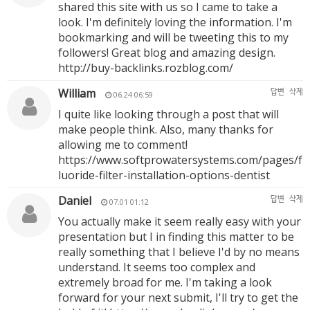
shared this site with us so I came to take a
look. I'm definitely loving the information. I'm
bookmarking and will be tweeting this to my
followers! Great blog and amazing design.
http://buy-backlinks.rozblog.com/
William
답변
삭제
06.24 06:59
I quite like looking through a post that will
make people think. Also, many thanks for
allowing me to comment!
https://www.softprowatersystems.com/pages/f
luoride-filter-installation-options-dentist
Daniel
답변
삭제
07.01 01:12
You actually make it seem really easy with your
presentation but I in finding this matter to be
really something that I believe I'd by no means
understand. It seems too complex and
extremely broad for me. I'm taking a look
forward for your next submit, I'll try to get the