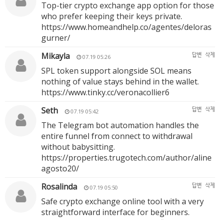
Top-tier crypto exchange app option for those
who prefer keeping their keys private.
https://www.homeandhelp.co/agentes/deloras
gurner/
Mikayla
답변
삭제
07.19 05:26
SPL token support alongside SOL means
nothing of value stays behind in the wallet.
https://www.tinky.cc/veronacollier6
Seth
답변
삭제
07.19 05:42
The Telegram bot automation handles the
entire funnel from connect to withdrawal
without babysitting.
https://properties.trugotech.com/author/aline
agosto20/
Rosalinda
답변
삭제
07.19 05:50
Safe crypto exchange online tool with a very
straightforward interface for beginners.