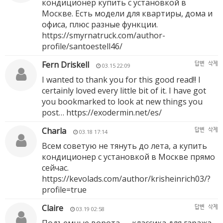
кондиционер купить с установкой в
Москве. Есть модели для квартиры, дома и
офиса, плюс разные функции.
https://smyrnatruck.com/author-
profile/santoestell46/
Fern Driskell
답변
삭제
03.15 22:09
I wanted to thank you for this good read!! I
certainly loved every little bit of it. I have got
you bookmarked to look at new things you
post…
https://exodermin.net/es/
Charla
답변
삭제
03.18 17:14
Всем советую не тянуть до лета, а купить
кондиционер с установкой в Москве прямо
сейчас.
https://kevolads.com/author/krisheinrich03/?
profile=true
Claire
답변
삭제
03.19 02:58