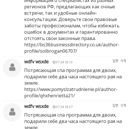
информация о специалистах из разных
регионов РФ, предлагающих как очные
встречи, так и удобные онлайн-
консультации. Доверьте свои правовые
заботы профессионалам, чтобы избежать
ошибок в документах и гарантированно
отстоять свои законные права.
https://bs36businessdirectory.co.uk/author-
profile/solbrogan06707/
wdfv wsxde
답변
삭제
07.24 18:13
Потрясающая спа программа для двоих,
подарили себе два часа настоящего рая на
земле.
https://www.pomyslzatrudnienie.pl/author-
profile/qhxhenrietta21/
wdfv wsxde
답변
삭제
07.24 18:27
Потрясающая спа программа для двоих,
подарили себе два часа настоящего рая на
земле.