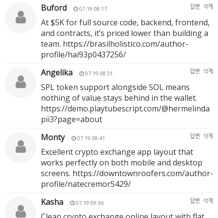
Buford
답변
삭제
07.19 08:17
At $5K for full source code, backend, frontend,
and contracts, it’s priced lower than building a
team.
https://brasilholistico.com/author-
profile/hai93p0437256/
Angelika
답변
삭제
07.19 08:31
SPL token support alongside SOL means
nothing of value stays behind in the wallet.
https://demo.playtubescript.com/@hermelinda
pii3?page=about
Monty
답변
삭제
07.19 08:41
Excellent crypto exchange app layout that
works perfectly on both mobile and desktop
screens.
https://downtownroofers.com/author-
profile/natecremor5429/
Kasha
답변
삭제
07.19 09:36
Clean crypto exchange online layout with flat