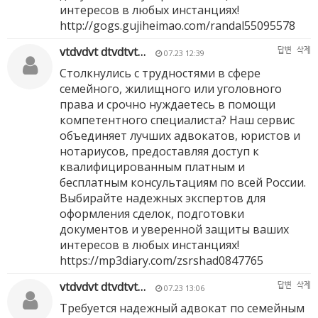
интересов в любых инстанциях!
http://gogs.gujiheimao.com/randal55095578
vtdvdvt dtvdtvt…
답변
삭제
07.23 12:39
Столкнулись с трудностями в сфере
семейного, жилищного или уголовного
права и срочно нуждаетесь в помощи
компетентного специалиста? Наш сервис
объединяет лучших адвокатов, юристов и
нотариусов, предоставляя доступ к
квалифицированным платным и
бесплатным консультациям по всей России.
Выбирайте надежных экспертов для
оформления сделок, подготовки
документов и уверенной защиты ваших
интересов в любых инстанциях!
https://mp3diary.com/zsrshad0847765
vtdvdvt dtvdtvt…
답변
삭제
07.23 13:06
Требуется надежный адвокат по семейным