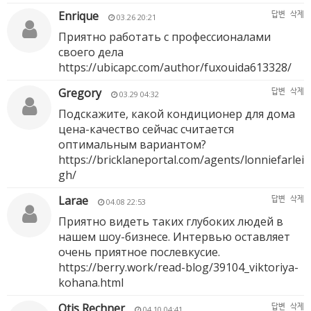
Enrique
답변
삭제
03.26 20:21
Приятно работать с профессионалами
своего дела
https://ubicapc.com/author/fuxouida613328/
Gregory
답변
삭제
03.29 04:32
Подскажите, какой кондиционер для дома
цена-качество сейчас считается
оптимальным вариантом?
https://bricklaneportal.com/agents/lonniefarlei
gh/
Larae
답변
삭제
04.08 22:53
Приятно видеть таких глубоких людей в
нашем шоу-бизнесе. Интервью оставляет
очень приятное послевкусие.
https://berry.work/read-blog/39104_viktoriya-
kohana.html
Otis Rechner
답변
삭제
04.10 04:41