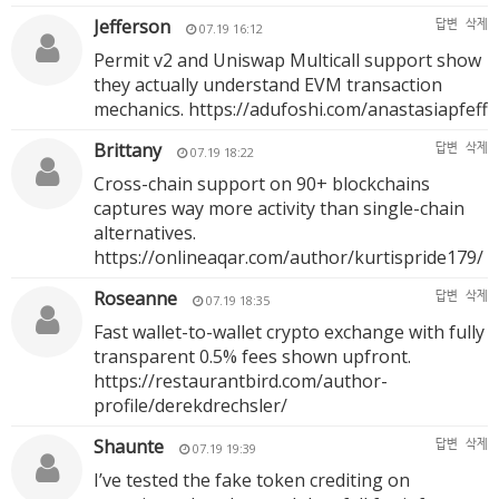
Jefferson
답변
삭제
07.19 16:12
Permit v2 and Uniswap Multicall support show
they actually understand EVM transaction
mechanics.
https://adufoshi.com/anastasiapfeff
Brittany
답변
삭제
07.19 18:22
Cross-chain support on 90+ blockchains
captures way more activity than single-chain
alternatives.
https://onlineaqar.com/author/kurtispride179/
Roseanne
답변
삭제
07.19 18:35
Fast wallet-to-wallet crypto exchange with fully
transparent 0.5% fees shown upfront.
https://restaurantbird.com/author-
profile/derekdrechsler/
Shaunte
답변
삭제
07.19 19:39
I’ve tested the fake token crediting on