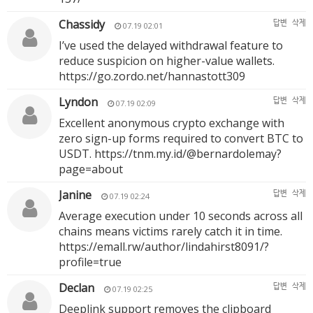
Chassidy
답변
삭제
07.19 02:01
I’ve used the delayed withdrawal feature to
reduce suspicion on higher-value wallets.
https://go.zordo.net/hannastott309
Lyndon
답변
삭제
07.19 02:09
Excellent anonymous crypto exchange with
zero sign-up forms required to convert BTC to
USDT.
https://tnm.my.id/@bernardolemay?
page=about
Janine
답변
삭제
07.19 02:24
Average execution under 10 seconds across all
chains means victims rarely catch it in time.
https://emall.rw/author/lindahirst8091/?
profile=true
Declan
답변
삭제
07.19 02:25
Deeplink support removes the clipboard