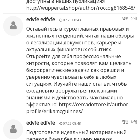
доступны в наших публикациях!
http://wuppertal.shop/author/roccog8168548/
edvfe edfvfe
답변
삭제
07.23 08:43
Оставайтесь в курсе главных правовых и
жизненных тенденций, читая наши обзоры
о легализации документов, карьере и
актуальных финансовых событиях.
Откройте для себя профессиональные
хитрости, которые позволят вам щелкать
бюрократические задачи как орешки и
уверенно чувствовать себя в любых
ситуациях. Изучайте наши статьи, чтобы
ежедневно вооружаться полезными
знаниями и действовать максимально
эффективно!
https://cercadottore.it/author-
profile/erikamcguinnes/
edvfe edfvfe
답변
삭제
07.23 08:48
Подготовьте идеальный нотариальный
перевод бумаг без лишних нервов,