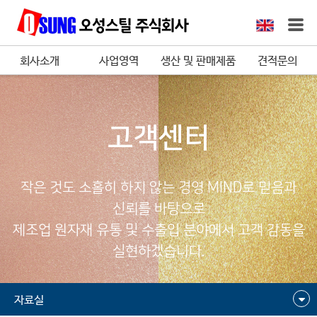
회사소개
사업영역
생산 및 판매제품
견적문의
고객센터
작은 것도 소홀히 하지 않는 경영 MIND로 믿음과
신뢰를 바탕으로
제조업 원자재 유통 및 수출입 분야에서 고객 감동을
실현하겠습니다.
자료실