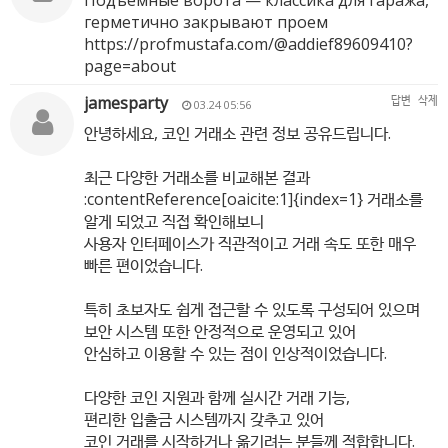
Подъемные ворота — классика для гаража,
герметично закрывают проем
https://profmustafa.com/@addief89609410?
page=about
jamesparty
답변
삭제
03.24 05:56
안녕하세요, 코인 거래소 관련 정보 공유드립니다.
최근 다양한 거래소를 비교해본 결과
:contentReference[oaicite:1]{index=1} 거래소를
알게 되었고 직접 확인해보니
사용자 인터페이스가 직관적이고 거래 속도 또한 매우
빠른 편이었습니다.
특히 초보자도 쉽게 접근할 수 있도록 구성되어 있으며
보안 시스템 또한 안정적으로 운영되고 있어
안심하고 이용할 수 있는 점이 인상적이었습니다.
다양한 코인 지원과 함께 실시간 거래 기능,
편리한 입출금 시스템까지 갖추고 있어
코인 거래를 시작하거나 옮기려는 분들께 적합합니다.