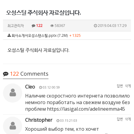
오성스틸 주식회사 자료실입니다.
최고관리자
122
58367
2019.04.03 17:29
회사소개서오성스텐스틸.pptx (7.2M)
+ 1325
오성스틸 주식회사 자료실입니다.
122
Comments
Cleo
답변
삭제
03.12 00:59
Наличие скоростного интернета позволило
немного поработать на свежем воздухе без
проблем
https://lasigal.com/adelineemma45
Christopher
답변
삭제
03.15 21:03
Хороший выбор тем, кто хочет