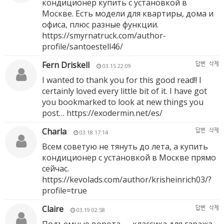
кондиционер купить с установкой в
Москве. Есть модели для квартиры, дома и
офиса, плюс разные функции.
https://smyrnatruck.com/author-
profile/santoestell46/
Fern Driskell
답변
삭제
03.15 22:09
I wanted to thank you for this good read!! I
certainly loved every little bit of it. I have got
you bookmarked to look at new things you
post…
https://exodermin.net/es/
Charla
답변
삭제
03.18 17:14
Всем советую не тянуть до лета, а купить
кондиционер с установкой в Москве прямо
сейчас.
https://kevolads.com/author/krisheinrich03/?
profile=true
Claire
답변
삭제
03.19 02:58