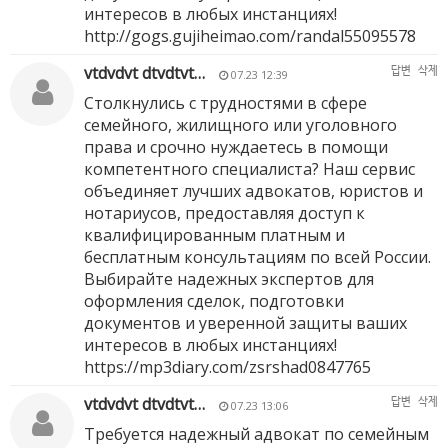
интересов в любых инстанциях!
http://gogs.gujiheimao.com/randal55095578
vtdvdvt dtvdtvt…
답변
삭제
07.23 12:39
Столкнулись с трудностями в сфере
семейного, жилищного или уголовного
права и срочно нуждаетесь в помощи
компетентного специалиста? Наш сервис
объединяет лучших адвокатов, юристов и
нотариусов, предоставляя доступ к
квалифицированным платным и
бесплатным консультациям по всей России.
Выбирайте надежных экспертов для
оформления сделок, подготовки
документов и уверенной защиты ваших
интересов в любых инстанциях!
https://mp3diary.com/zsrshad0847765
vtdvdvt dtvdtvt…
답변
삭제
07.23 13:06
Требуется надежный адвокат по семейным