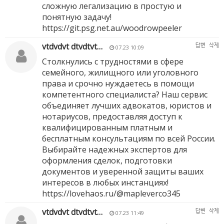
сложную легализацию в простую и
понятную задачу!
https://git.psg.net.au/woodrowpeeler
vtdvdvt dtvdtvt…
답변
삭제
07.23 10:09
Столкнулись с трудностями в сфере
семейного, жилищного или уголовного
права и срочно нуждаетесь в помощи
компетентного специалиста? Наш сервис
объединяет лучших адвокатов, юристов и
нотариусов, предоставляя доступ к
квалифицированным платным и
бесплатным консультациям по всей России.
Выбирайте надежных экспертов для
оформления сделок, подготовки
документов и уверенной защиты ваших
интересов в любых инстанциях!
https://lovehaos.ru/@mapleverco345
vtdvdvt dtvdtvt…
답변
삭제
07.23 11:49