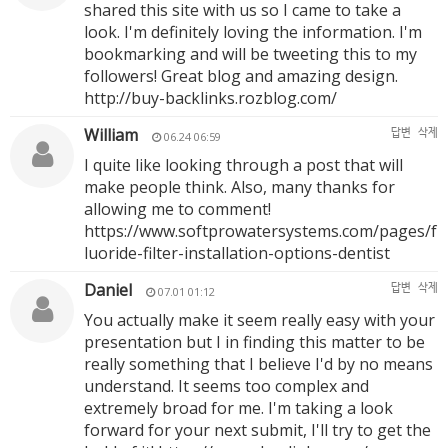
shared this site with us so I came to take a
look. I'm definitely loving the information. I'm
bookmarking and will be tweeting this to my
followers! Great blog and amazing design.
http://buy-backlinks.rozblog.com/
William
답변
삭제
06.24 06:59
I quite like looking through a post that will
make people think. Also, many thanks for
allowing me to comment!
https://www.softprowatersystems.com/pages/f
luoride-filter-installation-options-dentist
Daniel
답변
삭제
07.01 01:12
You actually make it seem really easy with your
presentation but I in finding this matter to be
really something that I believe I'd by no means
understand. It seems too complex and
extremely broad for me. I'm taking a look
forward for your next submit, I'll try to get the