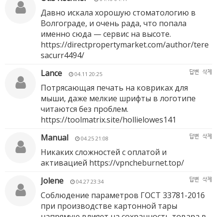
Давно искала хорошую стоматологию в
Волгограде, и очень рада, что попала
именно сюда — сервис на высоте.
https://directpropertymarket.com/author/tere
sacurr4494/
Lance
답변
삭제
04.11 20:25
Потрясающая печать на ковриках для
мыши, даже мелкие шрифты в логотипе
читаются без проблем.
https://toolmatrix.site/hollielowes141
Manual
답변
삭제
04.25 21:08
Никаких сложностей с оплатой и
активацией
https://vpncheburnet.top/
Jolene
답변
삭제
04.27 23:34
Соблюдение параметров ГОСТ 33781-2016
при производстве картонной тары
напрямую влияет на сохранность товара в