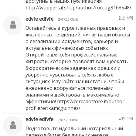
доступны в наших публикациях!
http://wuppertal.shop/author/roccog8168548/
edvfe edfvfe
답변
삭제
07.23 08:43
Оставайтесь в курсе главных правовых и
жизненных тенденций, читая наши обзоры
о легализации документов, карьере и
актуальных финансовых событиях.
Откройте для себя профессиональные
хитрости, которые позволят вам щелкать
бюрократические задачи как орешки и
уверенно чувствовать себя в любых
ситуациях. Изучайте наши статьи, чтобы
ежедневно вооружаться полезными
знаниями и действовать максимально
эффективно!
https://cercadottore.it/author-
profile/erikamcguinnes/
edvfe edfvfe
답변
삭제
07.23 08:48
Подготовьте идеальный нотариальный
перевод бумаг без лишних нервов,