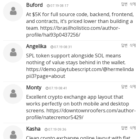
Buford
답변
삭제
07.19 08:17
At $5K for full source code, backend, frontend,
and contracts, it’s priced lower than building a
team.
https://brasilholistico.com/author-
profile/hai93p0437256/
Angelika
답변
삭제
07.19 08:31
SPL token support alongside SOL means
nothing of value stays behind in the wallet.
https://demo.playtubescript.com/@hermelinda
pii3?page=about
Monty
답변
삭제
07.19 08:41
Excellent crypto exchange app layout that
works perfectly on both mobile and desktop
screens.
https://downtownroofers.com/author-
profile/natecremor5429/
Kasha
답변
삭제
07.19 09:36
Clean crypto exchange online layout with flat