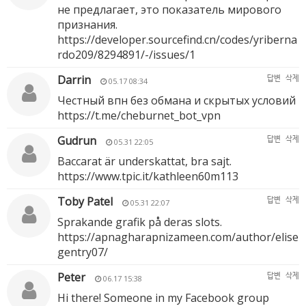
не предлагает, это показатель мирового
признания.
https://developer.sourcefind.cn/codes/yriberna
rdo209/8294891/-/issues/1
Darrin
답변
삭제
05.17 08:34
Честный впн без обмана и скрытых условий
https://t.me/cheburnet_bot_vpn
Gudrun
답변
삭제
05.31 22:05
Baccarat är underskattat, bra sajt.
https://www.tpic.it/kathleen60m113
Toby Patel
답변
삭제
05.31 22:07
Sprakande grafik på deras slots.
https://apnagharapnizameen.com/author/elise
gentry07/
Peter
답변
삭제
06.17 15:38
Hi there! Someone in my Facebook group