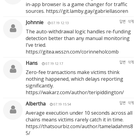
in-app browser is a game changer for traffic
sources.
https://git.lamby.gay/gabriellasoren
Johnnie
답변
삭제
07.19 12:13
The auto-withdrawal logic handles re-funding
detection better than any manual monitoring
I’ve tried.
https://gitea.wsszn.com/corinneholcomb
Hans
답변
삭제
07.19 12:17
Zero-fee transactions make victims think
nothing happened, which delays reporting
significantly.
https://wakarz.com/author/teripiddington/
Albertha
답변
삭제
07.19 15:54
Average execution under 10 seconds across all
chains means victims rarely catch it in time.
https://thatsourbiz.com/author/tameladahms8
5/