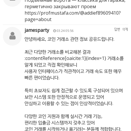
Подъемные ворота — классика для гаража,
герметично закрывают проем
https://profmustafa.com/@addief89609410?
page=about
jamesparty
답변
삭제
03.24 05:56
안녕하세요, 코인 거래소 관련 정보 공유드립니다.
최근 다양한 거래소를 비교해본 결과
:contentReference[oaicite:1]{index=1} 거래소를
알게 되었고 직접 확인해보니
사용자 인터페이스가 직관적이고 거래 속도 또한 매우
빠른 편이었습니다.
특히 초보자도 쉽게 접근할 수 있도록 구성되어 있으며
보안 시스템 또한 안정적으로 운영되고 있어
안심하고 이용할 수 있는 점이 인상적이었습니다.
다양한 코인 지원과 함께 실시간 거래 기능,
편리한 입출금 시스템까지 갖추고 있어
코인 거래를 시작하거나 옮기려는 분들께 적합합니다.