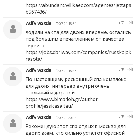
https://abundant.willkaec.com/agentes/jettaps
b567436/
wdfv wsxde
답변
삭제
07.24 18:31
Ходили на спа для двоих впервые, остались
под большим впечатлением от качества
сервиса.
https://jobs.dariway.com/companies/russkajak
rasota/
wdfv wsxde
답변
삭제
07.24 18:43
По-настоящему роскошный спа комплекс
для двоих, интерьер внутри очень
стильный и дорогой.
https://www.bima4oh.gr/author-
profile/jessicasaltau/
wdfv wsxde
답변
삭제
07.24 20:14
Рекомендую этот спа отдых в москве для
двоих всем, кто сильно устал от офисной