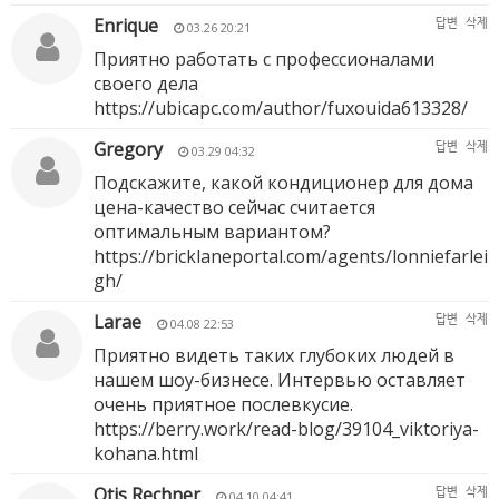
Enrique
답변
삭제
03.26 20:21
Приятно работать с профессионалами
своего дела
https://ubicapc.com/author/fuxouida613328/
Gregory
답변
삭제
03.29 04:32
Подскажите, какой кондиционер для дома
цена-качество сейчас считается
оптимальным вариантом?
https://bricklaneportal.com/agents/lonniefarlei
gh/
Larae
답변
삭제
04.08 22:53
Приятно видеть таких глубоких людей в
нашем шоу-бизнесе. Интервью оставляет
очень приятное послевкусие.
https://berry.work/read-blog/39104_viktoriya-
kohana.html
Otis Rechner
답변
삭제
04.10 04:41