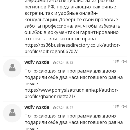
информация о специалистах из разных
регионов РФ, предлагающих как очные
встречи, так и удобные онлайн-
консультации. Доверьте свои правовые
заботы профессионалам, чтобы избежать
ошибок в документах и гарантированно
отстоять свои законные права.
https://bs36businessdirectory.co.uk/author-
profile/solbrogan06707/
wdfv wsxde
답변
삭제
07.24 18:13
Потрясающая спа программа для двоих,
подарили себе два часа настоящего рая на
земле.
https://www.pomyslzatrudnienie.pl/author-
profile/qhxhenrietta21/
wdfv wsxde
답변
삭제
07.24 18:27
Потрясающая спа программа для двоих,
подарили себе два часа настоящего рая на
земле.