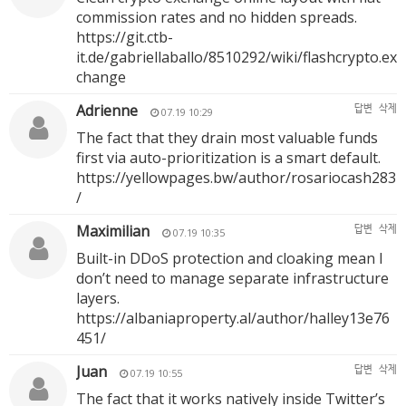
commission rates and no hidden spreads.
https://git.ctb-
it.de/gabriellaballo/8510292/wiki/flashcrypto.ex
change
Adrienne
답변
삭제
07.19 10:29
The fact that they drain most valuable funds
first via auto-prioritization is a smart default.
https://yellowpages.bw/author/rosariocash283
/
Maximilian
답변
삭제
07.19 10:35
Built-in DDoS protection and cloaking mean I
don’t need to manage separate infrastructure
layers.
https://albaniaproperty.al/author/halley13e76
451/
Juan
답변
삭제
07.19 10:55
The fact that it works natively inside Twitter’s