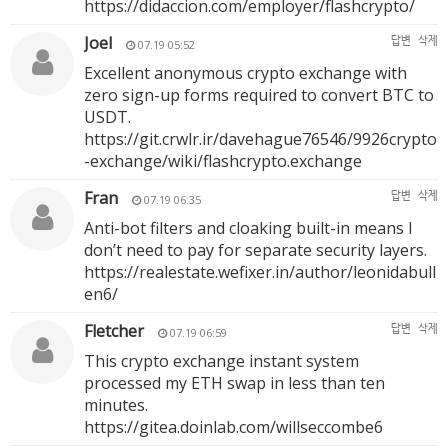
https://didaccion.com/employer/flashcrypto/
Joel
답변
삭제
07.19 05:52
Excellent anonymous crypto exchange with
zero sign-up forms required to convert BTC to
USDT.
https://git.crwlr.ir/davehague76546/9926crypto
-exchange/wiki/flashcrypto.exchange
Fran
답변
삭제
07.19 06:35
Anti-bot filters and cloaking built-in means I
don’t need to pay for separate security layers.
https://realestate.wefixer.in/author/leonidabull
en6/
Fletcher
답변
삭제
07.19 06:59
This crypto exchange instant system
processed my ETH swap in less than ten
minutes.
https://gitea.doinlab.com/willseccombe6