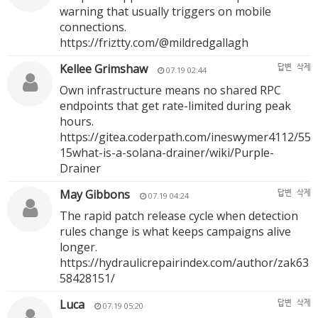
warning that usually triggers on mobile
connections.
https://friztty.com/@mildredgallagh
Kellee Grimshaw
답변
삭제
07.19 02:44
Own infrastructure means no shared RPC
endpoints that get rate-limited during peak
hours.
https://gitea.coderpath.com/ineswymer4112/55
15what-is-a-solana-drainer/wiki/Purple-
Drainer
May Gibbons
답변
삭제
07.19 04:24
The rapid patch release cycle when detection
rules change is what keeps campaigns alive
longer.
https://hydraulicrepairindex.com/author/zak63
58428151/
Luca
답변
삭제
07.19 05:20