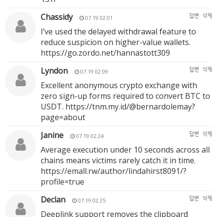
Chassidy
답변
삭제
07.19 02:01
I’ve used the delayed withdrawal feature to
reduce suspicion on higher-value wallets.
https://go.zordo.net/hannastott309
Lyndon
답변
삭제
07.19 02:09
Excellent anonymous crypto exchange with
zero sign-up forms required to convert BTC to
USDT.
https://tnm.my.id/@bernardolemay?
page=about
Janine
답변
삭제
07.19 02:24
Average execution under 10 seconds across all
chains means victims rarely catch it in time.
https://emall.rw/author/lindahirst8091/?
profile=true
Declan
답변
삭제
07.19 02:25
Deeplink support removes the clipboard