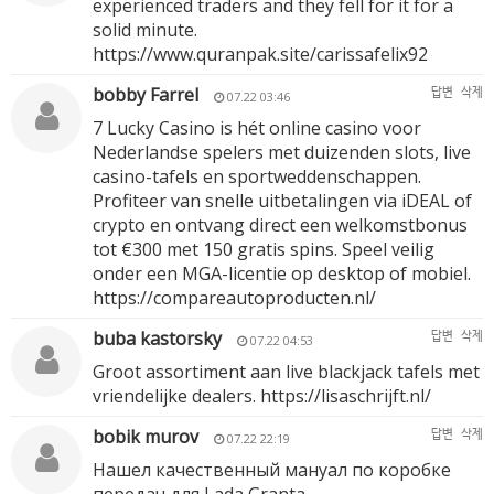
experienced traders and they fell for it for a
solid minute.
https://www.quranpak.site/carissafelix92
bobby Farrel
답변
삭제
07.22 03:46
7 Lucky Casino is hét online casino voor
Nederlandse spelers met duizenden slots, live
casino-tafels en sportweddenschappen.
Profiteer van snelle uitbetalingen via iDEAL of
crypto en ontvang direct een welkomstbonus
tot €300 met 150 gratis spins. Speel veilig
onder een MGA-licentie op desktop of mobiel.
https://compareautoproducten.nl/
buba kastorsky
답변
삭제
07.22 04:53
Groot assortiment aan live blackjack tafels met
vriendelijke dealers.
https://lisaschrijft.nl/
bobik murov
답변
삭제
07.22 22:19
Нашел качественный мануал по коробке