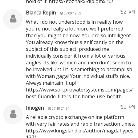
hold of it!
https://goznakx-diplomx.ru/
Blanca Repin
답변
삭제
07.09 19:39
What i do not understood is in reality how
you're not really a lot more well-preferred
than you might be now. You are so intelligent.
You already know thus significantly on the
subject of this subject, produced me
individually consider it from a lot of various
angles. Its like women and men don't seem to
be involved until it is something to accomplish
with Woman gaga! Your individual stuffs nice.
Always maintain it up!
https://www.softprowatersystems.com/pages/
best-fluoride-filters-for-home-use-health
Imogen
답변
삭제
07.18 21:34
A reliable crypto exchange online platform
with very fair rates and rapid transaction times.
https://www.kingsland.pk/author/magdahypes
137/