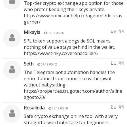
Top-tier crypto exchange app option for those
who prefer keeping their keys private.
https://www.homeandhelp.co/agentes/deloras
gurner/
Mikayla
답변
삭제
07.19 05:26
SPL token support alongside SOL means
nothing of value stays behind in the wallet.
https://www.tinky.cc/veronacollier6
Seth
답변
삭제
07.19 05:42
The Telegram bot automation handles the
entire funnel from connect to withdrawal
without babysitting.
https://properties.trugotech.com/author/aline
agosto20/
Rosalinda
답변
삭제
07.19 05:50
Safe crypto exchange online tool with a very
straightforward interface for beginners.