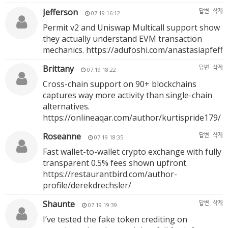
Jefferson
답변
삭제
07.19 16:12
Permit v2 and Uniswap Multicall support show
they actually understand EVM transaction
mechanics.
https://adufoshi.com/anastasiapfeff
Brittany
답변
삭제
07.19 18:22
Cross-chain support on 90+ blockchains
captures way more activity than single-chain
alternatives.
https://onlineaqar.com/author/kurtispride179/
Roseanne
답변
삭제
07.19 18:35
Fast wallet-to-wallet crypto exchange with fully
transparent 0.5% fees shown upfront.
https://restaurantbird.com/author-
profile/derekdrechsler/
Shaunte
답변
삭제
07.19 19:39
I’ve tested the fake token crediting on