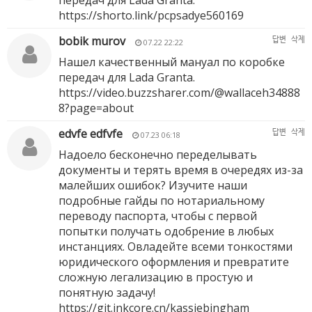
передач для Lada Granta.
https://shorto.link/pcpsadye560169
bobik murov
답변
삭제
07.22 22:22
Нашел качественный мануал по коробке
передач для Lada Granta.
https://video.buzzsharer.com/@wallaceh34888
8?page=about
edvfe edfvfe
답변
삭제
07.23 06:18
Надоело бесконечно переделывать
документы и терять время в очередях из-за
малейших ошибок? Изучите наши
подробные гайды по нотариальному
переводу паспорта, чтобы с первой
попытки получать одобрение в любых
инстанциях. Овладейте всеми тонкостями
юридического оформления и превратите
сложную легализацию в простую и
понятную задачу!
https://git.inkcore.cn/kassiebingham