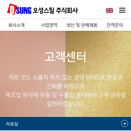
회사소개
사업영역
생산 및 판매제품
견적문의
고객센터
작은 것도 소홀히 하지 않는 경영 MIND로 믿음과
신뢰를 바탕으로
제조업 원자재 유통 및 수출입 분야에서 고객 감동을
실현하겠습니다.
자료실