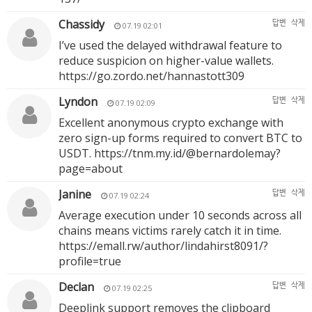
Chassidy
답변
삭제
07.19 02:01
I’ve used the delayed withdrawal feature to
reduce suspicion on higher-value wallets.
https://go.zordo.net/hannastott309
Lyndon
답변
삭제
07.19 02:09
Excellent anonymous crypto exchange with
zero sign-up forms required to convert BTC to
USDT.
https://tnm.my.id/@bernardolemay?
page=about
Janine
답변
삭제
07.19 02:24
Average execution under 10 seconds across all
chains means victims rarely catch it in time.
https://emall.rw/author/lindahirst8091/?
profile=true
Declan
답변
삭제
07.19 02:25
Deeplink support removes the clipboard