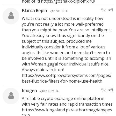
hold of it!
https://goznakx-diplomx.ru/
Blanca Repin
답변
삭제
07.09 19:39
What i do not understood is in reality how
you're not really a lot more well-preferred
than you might be now. You are so intelligent.
You already know thus significantly on the
subject of this subject, produced me
individually consider it from a lot of various
angles. Its like women and men don't seem to
be involved until it is something to accomplish
with Woman gaga! Your individual stuffs nice.
Always maintain it up!
https://www.softprowatersystems.com/pages/
best-fluoride-filters-for-home-use-health
Imogen
답변
삭제
07.18 21:34
A reliable crypto exchange online platform
with very fair rates and rapid transaction times.
https://www.kingsland.pk/author/magdahypes
137/