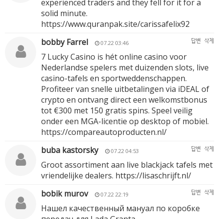
experienced traders and they fell for it for a
solid minute.
https://www.quranpak.site/carissafelix92
bobby Farrel
답변
삭제
07.22 03:46
7 Lucky Casino is hét online casino voor
Nederlandse spelers met duizenden slots, live
casino-tafels en sportweddenschappen.
Profiteer van snelle uitbetalingen via iDEAL of
crypto en ontvang direct een welkomstbonus
tot €300 met 150 gratis spins. Speel veilig
onder een MGA-licentie op desktop of mobiel.
https://compareautoproducten.nl/
buba kastorsky
답변
삭제
07.22 04:53
Groot assortiment aan live blackjack tafels met
vriendelijke dealers.
https://lisaschrijft.nl/
bobik murov
답변
삭제
07.22 22:19
Нашел качественный мануал по коробке