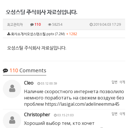
오성스틸 주식회사 자료실입니다.
최고관리자
110
58254
2019.04.03 17:29
회사소개서오성스텐스틸.pptx (7.2M)
+ 1282
오성스틸 주식회사 자료실입니다.
110
Comments
Cleo
답변
삭제
03.12 00:59
Наличие скоростного интернета позволило
немного поработать на свежем воздухе без
проблем
https://lasigal.com/adelineemma45
Christopher
답변
삭제
03.15 21:03
Хороший выбор тем, кто хочет