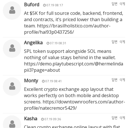
Buford
답변
삭제
07.19 08:17
At $5K for full source code, backend, frontend,
and contracts, it’s priced lower than building a
team.
https://brasilholistico.com/author-
profile/hai93p0437256/
Angelika
답변
삭제
07.19 08:31
SPL token support alongside SOL means
nothing of value stays behind in the wallet.
https://demo.playtubescript.com/@hermelinda
pii3?page=about
Monty
답변
삭제
07.19 08:41
Excellent crypto exchange app layout that
works perfectly on both mobile and desktop
screens.
https://downtownroofers.com/author-
profile/natecremor5429/
Kasha
답변
삭제
07.19 09:36
Clean crypto exchange online layout with flat