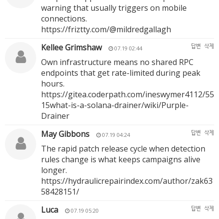
warning that usually triggers on mobile
connections.
https://friztty.com/@mildredgallagh
Kellee Grimshaw
답변
삭제
07.19 02:44
Own infrastructure means no shared RPC
endpoints that get rate-limited during peak
hours.
https://gitea.coderpath.com/ineswymer4112/55
15what-is-a-solana-drainer/wiki/Purple-
Drainer
May Gibbons
답변
삭제
07.19 04:24
The rapid patch release cycle when detection
rules change is what keeps campaigns alive
longer.
https://hydraulicrepairindex.com/author/zak63
58428151/
Luca
답변
삭제
07.19 05:20