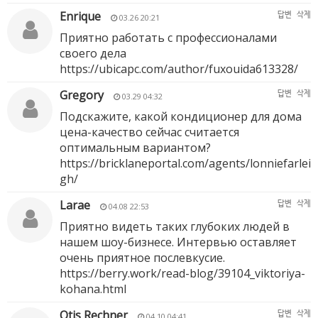
Enrique
답변
삭제
03.26 20:21
Приятно работать с профессионалами
своего дела
https://ubicapc.com/author/fuxouida613328/
Gregory
답변
삭제
03.29 04:32
Подскажите, какой кондиционер для дома
цена-качество сейчас считается
оптимальным вариантом?
https://bricklaneportal.com/agents/lonniefarlei
gh/
Larae
답변
삭제
04.08 22:53
Приятно видеть таких глубоких людей в
нашем шоу-бизнесе. Интервью оставляет
очень приятное послевкусие.
https://berry.work/read-blog/39104_viktoriya-
kohana.html
Otis Rechner
답변
삭제
04.10 04:41