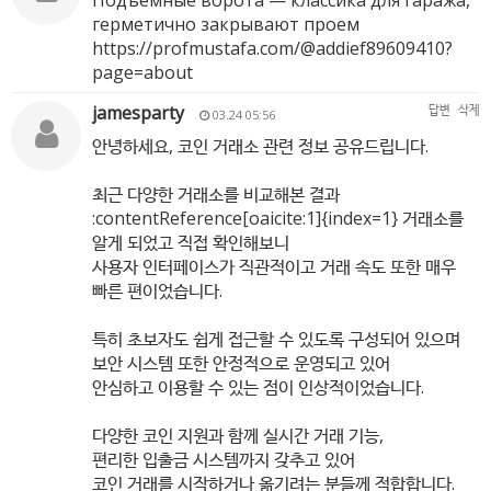
Подъемные ворота — классика для гаража,
герметично закрывают проем
https://profmustafa.com/@addief89609410?
page=about
jamesparty
답변
삭제
03.24 05:56
안녕하세요, 코인 거래소 관련 정보 공유드립니다.
최근 다양한 거래소를 비교해본 결과
:contentReference[oaicite:1]{index=1} 거래소를
알게 되었고 직접 확인해보니
사용자 인터페이스가 직관적이고 거래 속도 또한 매우
빠른 편이었습니다.
특히 초보자도 쉽게 접근할 수 있도록 구성되어 있으며
보안 시스템 또한 안정적으로 운영되고 있어
안심하고 이용할 수 있는 점이 인상적이었습니다.
다양한 코인 지원과 함께 실시간 거래 기능,
편리한 입출금 시스템까지 갖추고 있어
코인 거래를 시작하거나 옮기려는 분들께 적합합니다.