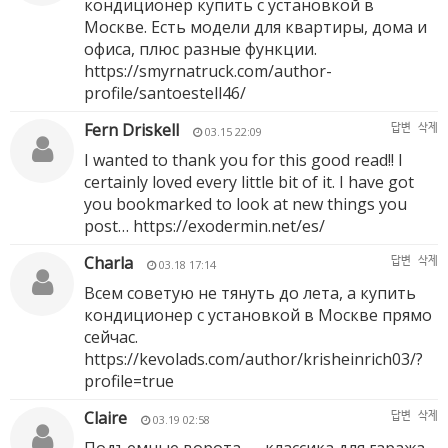
кондиционер купить с установкой в
Москве. Есть модели для квартиры, дома и
офиса, плюс разные функции.
https://smyrnatruck.com/author-
profile/santoestell46/
Fern Driskell
답변
삭제
03.15 22:09
I wanted to thank you for this good read!! I
certainly loved every little bit of it. I have got
you bookmarked to look at new things you
post…
https://exodermin.net/es/
Charla
답변
삭제
03.18 17:14
Всем советую не тянуть до лета, а купить
кондиционер с установкой в Москве прямо
сейчас.
https://kevolads.com/author/krisheinrich03/?
profile=true
Claire
답변
삭제
03.19 02:58