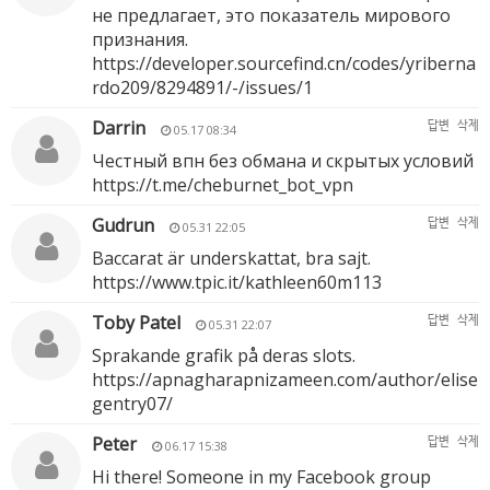
не предлагает, это показатель мирового
признания.
https://developer.sourcefind.cn/codes/yriberna
rdo209/8294891/-/issues/1
Darrin
답변
삭제
05.17 08:34
Честный впн без обмана и скрытых условий
https://t.me/cheburnet_bot_vpn
Gudrun
답변
삭제
05.31 22:05
Baccarat är underskattat, bra sajt.
https://www.tpic.it/kathleen60m113
Toby Patel
답변
삭제
05.31 22:07
Sprakande grafik på deras slots.
https://apnagharapnizameen.com/author/elise
gentry07/
Peter
답변
삭제
06.17 15:38
Hi there! Someone in my Facebook group