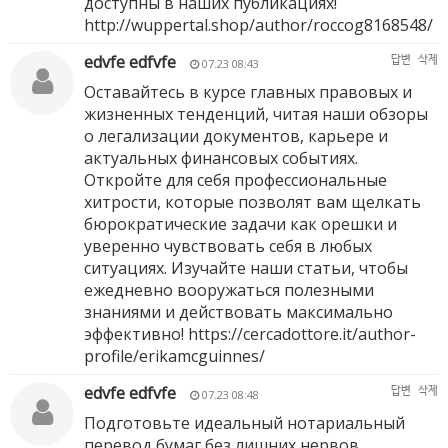
доступны в наших публикациях!
http://wuppertal.shop/author/roccog8168548/
edvfe edfvfe
답변
삭제
07.23 08:43
Оставайтесь в курсе главных правовых и
жизненных тенденций, читая наши обзоры
о легализации документов, карьере и
актуальных финансовых событиях.
Откройте для себя профессиональные
хитрости, которые позволят вам щелкать
бюрократические задачи как орешки и
уверенно чувствовать себя в любых
ситуациях. Изучайте наши статьи, чтобы
ежедневно вооружаться полезными
знаниями и действовать максимально
эффективно!
https://cercadottore.it/author-
profile/erikamcguinnes/
edvfe edfvfe
답변
삭제
07.23 08:48
Подготовьте идеальный нотариальный
перевод бумаг без лишних нервов,