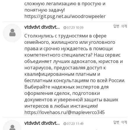
сложную легализацию в простую и
понятную задачу!
https://git.psg.net.au/woodrowpeeler
vtdvdvt dtvdtvt…
답변
삭제
07.23 10:09
Столкнулись с трудностями в сфере
семейного, жилищного или уголовного
права и срочно нуждаетесь в помощи
компетентного специалиста? Наш сервис
объединяет лучших адвокатов, юристов и
нотариусов, предоставляя доступ к
квалифицированным платным и
бесплатным консультациям по всей России.
Выбирайте надежных экспертов для
оформления сделок, подготовки
документов и уверенной защиты ваших
интересов в любых инстанциях!
https://lovehaos.ru/@mapleverco345
vtdvdvt dtvdtvt…
답변
삭제
07.23 11:49