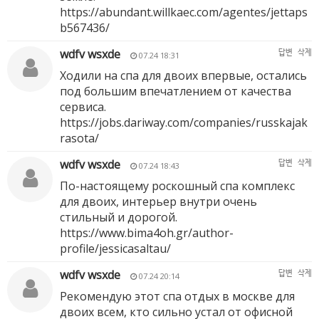
https://abundant.willkaec.com/agentes/jettaps
b567436/
wdfv wsxde
답변
삭제
07.24 18:31
Ходили на спа для двоих впервые, остались
под большим впечатлением от качества
сервиса.
https://jobs.dariway.com/companies/russkajak
rasota/
wdfv wsxde
답변
삭제
07.24 18:43
По-настоящему роскошный спа комплекс
для двоих, интерьер внутри очень
стильный и дорогой.
https://www.bima4oh.gr/author-
profile/jessicasaltau/
wdfv wsxde
답변
삭제
07.24 20:14
Рекомендую этот спа отдых в москве для
двоих всем, кто сильно устал от офисной