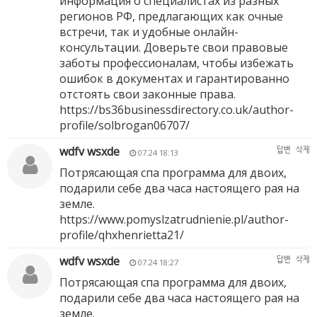
информация о специалистах из разных
регионов РФ, предлагающих как очные
встречи, так и удобные онлайн-
консультации. Доверьте свои правовые
заботы профессионалам, чтобы избежать
ошибок в документах и гарантированно
отстоять свои законные права.
https://bs36businessdirectory.co.uk/author-
profile/solbrogan06707/
wdfv wsxde
답변
삭제
07.24 18:13
Потрясающая спа программа для двоих,
подарили себе два часа настоящего рая на
земле.
https://www.pomyslzatrudnienie.pl/author-
profile/qhxhenrietta21/
wdfv wsxde
답변
삭제
07.24 18:27
Потрясающая спа программа для двоих,
подарили себе два часа настоящего рая на
земле.