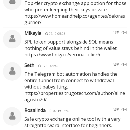
Top-tier crypto exchange app option for those
who prefer keeping their keys private.
https://www.homeandhelp.co/agentes/deloras
gurner/
Mikayla
답변
삭제
07.19 05:26
SPL token support alongside SOL means
nothing of value stays behind in the wallet.
https://www.tinky.cc/veronacollier6
Seth
답변
삭제
07.19 05:42
The Telegram bot automation handles the
entire funnel from connect to withdrawal
without babysitting.
https://properties.trugotech.com/author/aline
agosto20/
Rosalinda
답변
삭제
07.19 05:50
Safe crypto exchange online tool with a very
straightforward interface for beginners.