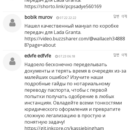
передач для Lada Granta.
https://shorto.link/pcpsadye560169
bobik murov
답변
삭제
07.22 22:22
Нашел качественный мануал по коробке
передач для Lada Granta.
https://video.buzzsharer.com/@wallaceh34888
8?page=about
edvfe edfvfe
답변
삭제
07.23 06:18
Надоело бесконечно переделывать
документы и терять время в очередях из-за
малейших ошибок? Изучите наши
подробные гайды по нотариальному
переводу паспорта, чтобы с первой
попытки получать одобрение в любых
инстанциях. Овладейте всеми тонкостями
юридического оформления и превратите
сложную легализацию в простую и
понятную задачу!
https://git.inkcore.cn/kassiebingham