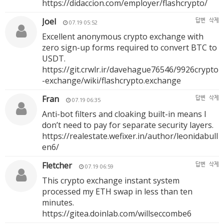
https://didaccion.com/employer/flashcrypto/
Joel
답변
삭제
07.19 05:52
Excellent anonymous crypto exchange with
zero sign-up forms required to convert BTC to
USDT.
https://git.crwlr.ir/davehague76546/9926crypto
-exchange/wiki/flashcrypto.exchange
Fran
답변
삭제
07.19 06:35
Anti-bot filters and cloaking built-in means I
don’t need to pay for separate security layers.
https://realestate.wefixer.in/author/leonidabull
en6/
Fletcher
답변
삭제
07.19 06:59
This crypto exchange instant system
processed my ETH swap in less than ten
minutes.
https://gitea.doinlab.com/willseccombe6