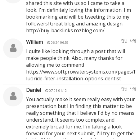
shared this site with us so I came to take a
look. I'm definitely loving the information. I'm
bookmarking and will be tweeting this to my
followers! Great blog and amazing design.
http://buy-backlinks.rozblog.com/
William
답변
삭제
06.24 06:59
I quite like looking through a post that will
make people think. Also, many thanks for
allowing me to comment!
https://www.softprowatersystems.com/pages/f
luoride-filter-installation-options-dentist
Daniel
답변
삭제
07.01 01:12
You actually make it seem really easy with your
presentation but I in finding this matter to be
really something that I believe I'd by no means
understand. It seems too complex and
extremely broad for me. I'm taking a look
forward for your next submit, I'll try to get the