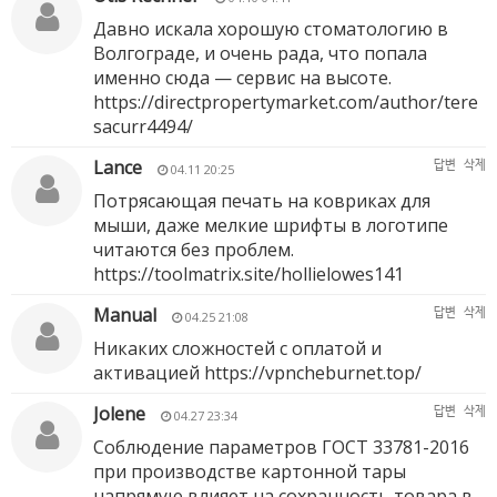
Давно искала хорошую стоматологию в
Волгограде, и очень рада, что попала
именно сюда — сервис на высоте.
https://directpropertymarket.com/author/tere
sacurr4494/
Lance
답변
삭제
04.11 20:25
Потрясающая печать на ковриках для
мыши, даже мелкие шрифты в логотипе
читаются без проблем.
https://toolmatrix.site/hollielowes141
Manual
답변
삭제
04.25 21:08
Никаких сложностей с оплатой и
активацией
https://vpncheburnet.top/
Jolene
답변
삭제
04.27 23:34
Соблюдение параметров ГОСТ 33781-2016
при производстве картонной тары
напрямую влияет на сохранность товара в