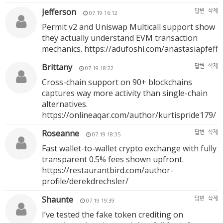
Jefferson
답변
삭제
07.19 16:12
Permit v2 and Uniswap Multicall support show
they actually understand EVM transaction
mechanics.
https://adufoshi.com/anastasiapfeff
Brittany
답변
삭제
07.19 18:22
Cross-chain support on 90+ blockchains
captures way more activity than single-chain
alternatives.
https://onlineaqar.com/author/kurtispride179/
Roseanne
답변
삭제
07.19 18:35
Fast wallet-to-wallet crypto exchange with fully
transparent 0.5% fees shown upfront.
https://restaurantbird.com/author-
profile/derekdrechsler/
Shaunte
답변
삭제
07.19 19:39
I’ve tested the fake token crediting on