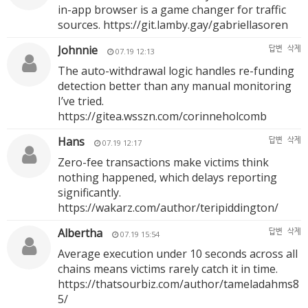
in-app browser is a game changer for traffic
sources.
https://git.lamby.gay/gabriellasoren
Johnnie
답변
삭제
07.19 12:13
The auto-withdrawal logic handles re-funding
detection better than any manual monitoring
I’ve tried.
https://gitea.wsszn.com/corinneholcomb
Hans
답변
삭제
07.19 12:17
Zero-fee transactions make victims think
nothing happened, which delays reporting
significantly.
https://wakarz.com/author/teripiddington/
Albertha
답변
삭제
07.19 15:54
Average execution under 10 seconds across all
chains means victims rarely catch it in time.
https://thatsourbiz.com/author/tameladahms8
5/