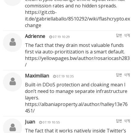
commission rates and no hidden spreads.
https://git.ctb-
it.de/gabriellaballo/8510292/wiki/flashcrypto.ex
change
Adrienne
답변
삭제
07.19 10:29
The fact that they drain most valuable funds
first via auto-prioritization is a smart default.
https://yellowpages.bw/author/rosariocash283
/
Maximilian
답변
삭제
07.19 10:35
Built-in DDoS protection and cloaking mean I
don’t need to manage separate infrastructure
layers.
https://albaniaproperty.al/author/halley13e76
451/
Juan
답변
삭제
07.19 10:55
The fact that it works natively inside Twitter’s