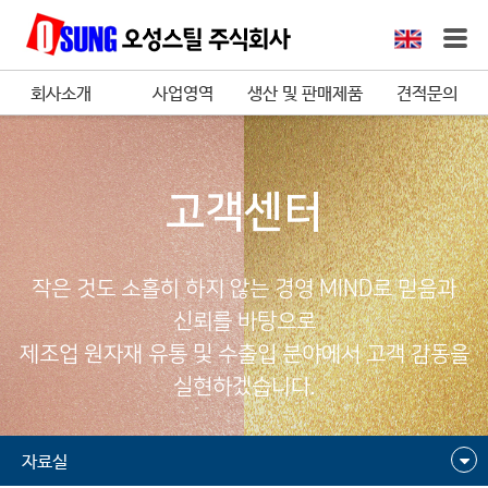
회사소개
사업영역
생산 및 판매제품
견적문의
고객센터
작은 것도 소홀히 하지 않는 경영 MIND로 믿음과
신뢰를 바탕으로
제조업 원자재 유통 및 수출입 분야에서 고객 감동을
실현하겠습니다.
자료실