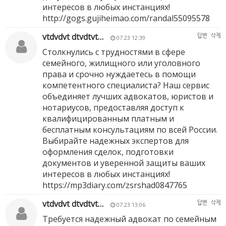
интересов в любых инстанциях!
http://gogs.gujiheimao.com/randal55095578
vtdvdvt dtvdtvt…
답변
삭제
07.23 12:39
Столкнулись с трудностями в сфере
семейного, жилищного или уголовного
права и срочно нуждаетесь в помощи
компетентного специалиста? Наш сервис
объединяет лучших адвокатов, юристов и
нотариусов, предоставляя доступ к
квалифицированным платным и
бесплатным консультациям по всей России.
Выбирайте надежных экспертов для
оформления сделок, подготовки
документов и уверенной защиты ваших
интересов в любых инстанциях!
https://mp3diary.com/zsrshad0847765
vtdvdvt dtvdtvt…
답변
삭제
07.23 13:06
Требуется надежный адвокат по семейным