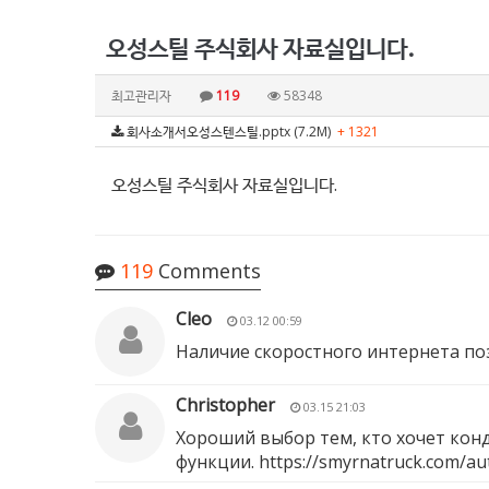
오성스틸 주식회사 자료실입니다.
최고관리자
119
58348
회사소개서오성스텐스틸.pptx (7.2M)
+ 1321
오성스틸 주식회사 자료실입니다.
119
Comments
Cleo
03.12 00:59
Наличие скоростного интернета по
Christopher
03.15 21:03
Хороший выбор тем, кто хочет конд
функции.
https://smyrnatruck.com/aut