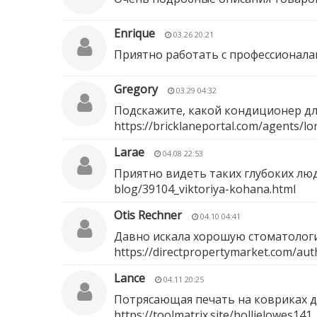
Enrique
03.26 20:21
Приятно работать с профессионала
Gregory
03.29 04:32
Подскажите, какой кондиционер дл
https://bricklaneportal.com/agents/lo
Larae
04.08 22:53
Приятно видеть таких глубоких лю
blog/39104_viktoriya-kohana.html
Otis Rechner
04.10 04:41
Давно искала хорошую стоматологию
https://directpropertymarket.com/aut
Lance
04.11 20:25
Потрясающая печать на ковриках д
https://toolmatrix.site/hollielowes141