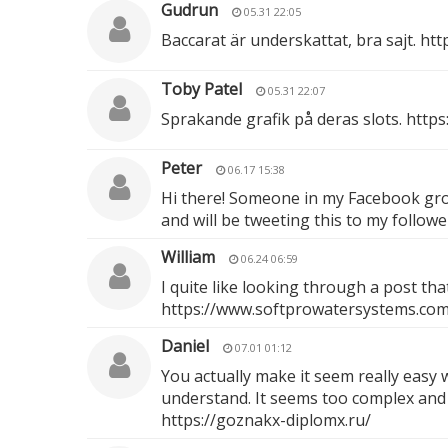
Gudrun
05.31 22:05
Baccarat är underskattat, bra sajt.
htt
Toby Patel
05.31 22:07
Sprakande grafik på deras slots.
https
Peter
06.17 15:38
Hi there! Someone in my Facebook group
and will be tweeting this to my follow
William
06.24 06:59
I quite like looking through a post th
https://www.softprowatersystems.com/p
Daniel
07.01 01:12
You actually make it seem really easy w
understand. It seems too complex and ex
https://goznakx-diplomx.ru/