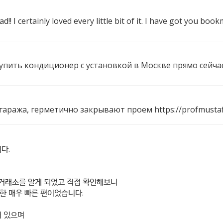
d!! I certainly loved every little bit of it. I have got you b
 купить кондиционер с установкой в Москве прямо сейча
 гаража, герметично закрывают проем
https://profmust
다.
dex=1} 거래소를 알게 되었고 직접 확인해보니
한 매우 빠른 편이었습니다.
어 있으며