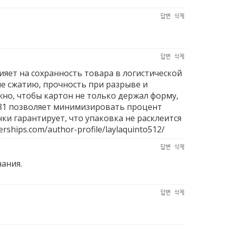
답변
삭제
답변
삭제
яет на сохранность товара в логистической
ие сжатию, прочность при разрыве и
но, чтобы картон не только держал форму,
781 позволяет минимизировать процент
ки гарантирует, что упаковка не расклеится
erships.com/author-profile/laylaquinto512/
답변
삭제
нания.
답변
삭제