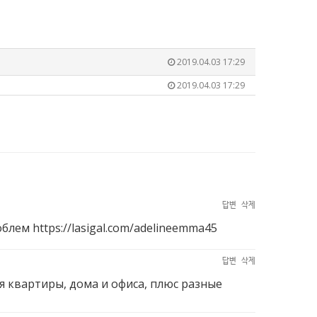
2019.04.03 17:29
2019.04.03 17:29
답변
삭제
роблем
https://lasigal.com/adelineemma45
답변
삭제
я квартиры, дома и офиса, плюс разные