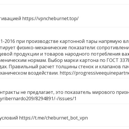
ктивацией
https://vpncheburnet.top/
-2016 при производстве картонной тары напрямую вли
нтирует физико-механические показатели: сопротивлен
щевой продукции и товаров народного потребления важ
гиеническим нормам. Выбор марки картона по ГОСТ 33
ах. Правильный расчет толщины стенок и клапанов пач
ханическом воздействии.
https://progressiveequinepartn
контракты не предлагает, это показатель мирового приз
s/yribernardo209/8294891/-/issues/1
 условий
https://t.me/cheburnet_bot_vpn