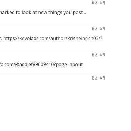
답변
삭제
ookmarked to look at new things you post…
답변
삭제
с.
https://kevolads.com/author/krisheinrich03/?
답변
삭제
afa.com/@addief89609410?page=about
답변
삭제