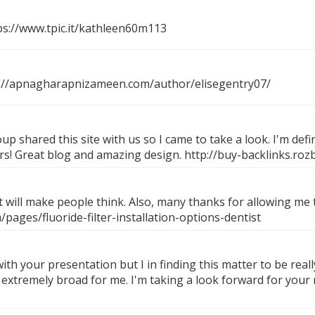
ps://www.tpic.it/kathleen60m113
://apnagharapnizameen.com/author/elisegentry07/
 shared this site with us so I came to take a look. I'm defi
ers! Great blog and amazing design.
http://buy-backlinks.roz
at will make people think. Also, many thanks for allowing me
ages/fluoride-filter-installation-options-dentist
ith your presentation but I in finding this matter to be real
tremely broad for me. I'm taking a look forward for your next