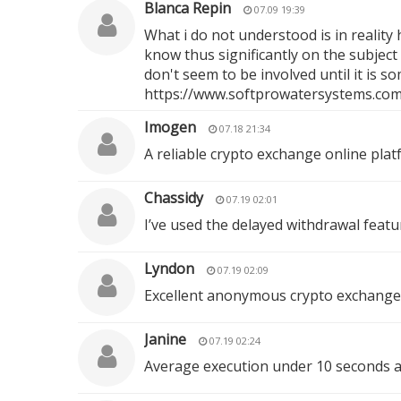
Blanca Repin
07.09 19:39
What i do not understood is in reality
know thus significantly on the subject 
don't seem to be involved until it is 
https://www.softprowatersystems.com/
Imogen
07.18 21:34
A reliable crypto exchange online plat
Chassidy
07.19 02:01
I’ve used the delayed withdrawal featu
Lyndon
07.19 02:09
Excellent anonymous crypto exchange 
Janine
07.19 02:24
Average execution under 10 seconds acr