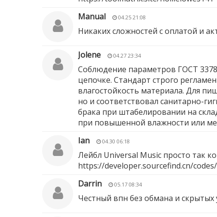
Manual
04.25 21:08
Никаких сложностей с оплатой и а
Jolene
04.27 23:34
Соблюдение параметров ГОСТ 33781
цепочке. Стандарт строго регламе
влагостойкость материала. Для пи
но и соответствовал санитарно-ги
брака при штабелировании на склад
при повышенной влажности или ме
Ian
04.30 06:18
Лейбл Universal Music просто так 
https://developer.sourcefind.cn/code
Darrin
05.17 08:34
Честный впн без обмана и скрытых