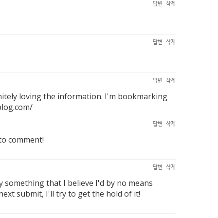
답변
삭제
답변
삭제
답변
삭제
nitely loving the information. I'm bookmarking
blog.com/
답변
삭제
 to comment!
답변
삭제
ly something that I believe I'd by no means
 submit, I'll try to get the hold of it!