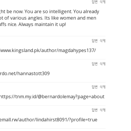
답변
삭제
ht be now. You are so intelligent. You already
lot of various angles. Its like women and men
fs nice. Always maintain it up!
답변
삭제
//www.kingsland.pk/author/magdahypes137/
답변
삭제
ordo.net/hannastott309
답변
삭제
https://tnm.my.id/@bernardolemay?page=about
답변
삭제
/emall.rw/author/lindahirst8091/?profile=true