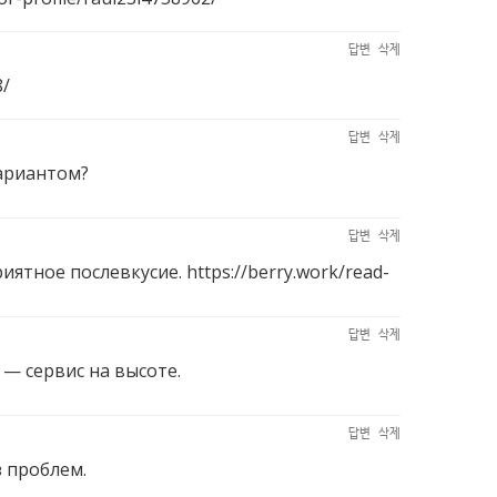
답변
삭제
8/
답변
삭제
вариантом?
답변
삭제
риятное послевкусие.
https://berry.work/read-
답변
삭제
— сервис на высоте.
답변
삭제
 проблем.