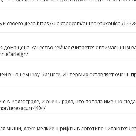
ми своего дела
https://ubicapc.com/author/fuxouida61332
я дома цена-качество сейчас считается оптимальным 
nniefarleigh/
дей в нашем шоу-бизнесе. Интервью оставляет очень п
 в Волгограде, и очень рада, что попала именно сюда 
hor/teresacurr4494/
ля мыши, даже мелкие шрифты в логотипе читаются без