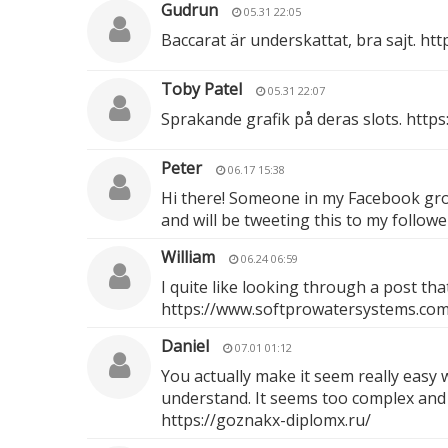
Gudrun
05.31 22:05
Baccarat är underskattat, bra sajt.
htt
Toby Patel
05.31 22:07
Sprakande grafik på deras slots.
https
Peter
06.17 15:38
Hi there! Someone in my Facebook group
and will be tweeting this to my follow
William
06.24 06:59
I quite like looking through a post th
https://www.softprowatersystems.com/p
Daniel
07.01 01:12
You actually make it seem really easy w
understand. It seems too complex and ex
https://goznakx-diplomx.ru/