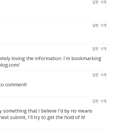
답변
삭제
답변
삭제
답변
삭제
nitely loving the information. I'm bookmarking
blog.com/
답변
삭제
 to comment!
답변
삭제
ly something that I believe I'd by no means
 submit, I'll try to get the hold of it!