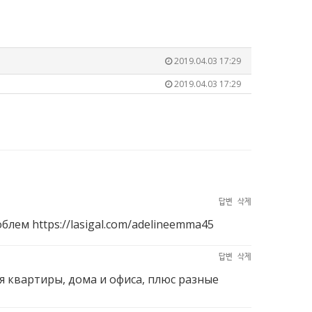
2019.04.03 17:29
2019.04.03 17:29
답변
삭제
роблем
https://lasigal.com/adelineemma45
답변
삭제
я квартиры, дома и офиса, плюс разные