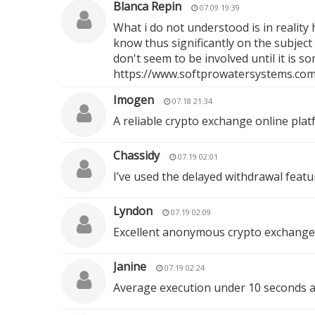
Blanca Repin
07.09 19:39
What i do not understood is in reality
know thus significantly on the subject 
don't seem to be involved until it is 
https://www.softprowatersystems.com/
Imogen
07.18 21:34
A reliable crypto exchange online plat
Chassidy
07.19 02:01
I’ve used the delayed withdrawal featu
Lyndon
07.19 02:09
Excellent anonymous crypto exchange 
Janine
07.19 02:24
Average execution under 10 seconds acr