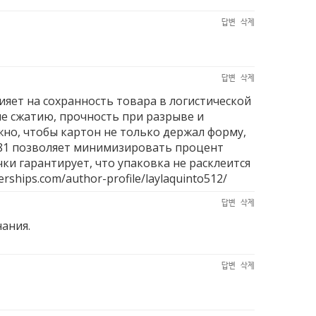
답변
삭제
답변
삭제
яет на сохранность товара в логистической
ие сжатию, прочность при разрыве и
но, чтобы картон не только держал форму,
781 позволяет минимизировать процент
ки гарантирует, что упаковка не расклеится
erships.com/author-profile/laylaquinto512/
답변
삭제
нания.
답변
삭제