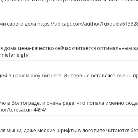
ми своего дела
https://ubicapc.com/author/fuxouida61332
я дома цена-качество сейчас считается оптимальным 
nniefarleigh/
дей в нашем шоу-бизнесе. Интервью оставляет очень п
 в Волгограде, и очень рада, что попала именно сюда 
hor/teresacurr4494/
ля мыши, даже мелкие шрифты в логотипе читаются без