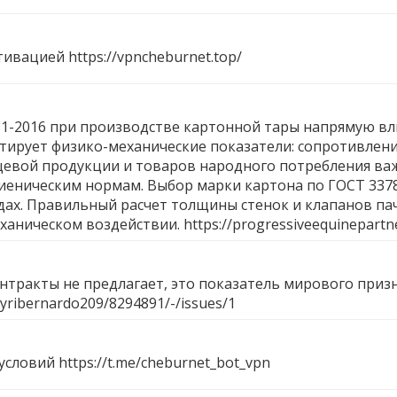
ктивацией
https://vpncheburnet.top/
-2016 при производстве картонной тары напрямую вли
нтирует физико-механические показатели: сопротивлен
щевой продукции и товаров народного потребления важ
гиеническим нормам. Выбор марки картона по ГОСТ 33
ах. Правильный расчет толщины стенок и клапанов пач
ханическом воздействии.
https://progressiveequinepartn
контракты не предлагает, это показатель мирового приз
s/yribernardo209/8294891/-/issues/1
 условий
https://t.me/cheburnet_bot_vpn