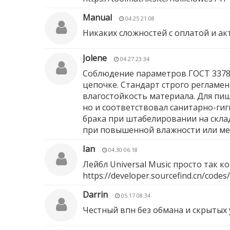
Manual
04.25 21:08
Никаких сложностей с оплатой и а
Jolene
04.27 23:34
Соблюдение параметров ГОСТ 33781
цепочке. Стандарт строго регламе
влагостойкость материала. Для пи
но и соответствовал санитарно-ги
брака при штабелировании на склад
при повышенной влажности или ме
Ian
04.30 06:18
Лейбл Universal Music просто так 
https://developer.sourcefind.cn/code
Darrin
05.17 08:34
Честный впн без обмана и скрытых