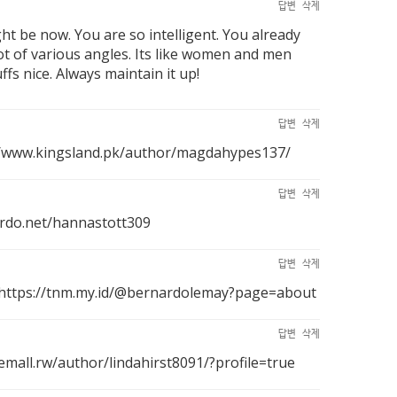
답변
삭제
ht be now. You are so intelligent. You already
lot of various angles. Its like women and men
fs nice. Always maintain it up!
답변
삭제
//www.kingsland.pk/author/magdahypes137/
답변
삭제
ordo.net/hannastott309
답변
삭제
https://tnm.my.id/@bernardolemay?page=about
답변
삭제
/emall.rw/author/lindahirst8091/?profile=true