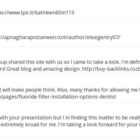
ps://www.tpic.it/kathleen60m113
://apnagharapnizameen.com/author/elisegentry07/
 shared this site with us so I came to take a look. I'm defi
ers! Great blog and amazing design.
http://buy-backlinks.roz
at will make people think. Also, many thanks for allowing me
ages/fluoride-filter-installation-options-dentist
ith your presentation but I in finding this matter to be real
tremely broad for me. I'm taking a look forward for your next