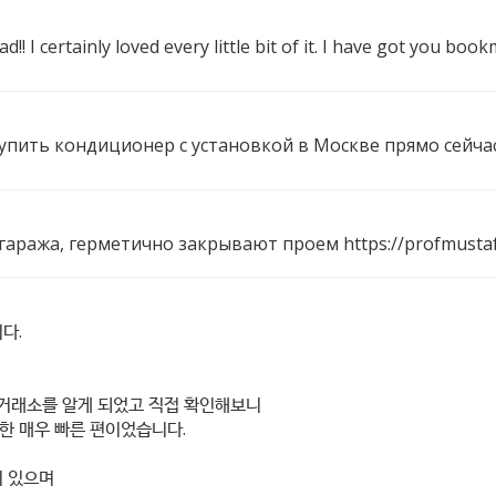
d!! I certainly loved every little bit of it. I have got you b
 купить кондиционер с установкой в Москве прямо сейча
 гаража, герметично закрывают проем
https://profmust
다.
dex=1} 거래소를 알게 되었고 직접 확인해보니
한 매우 빠른 편이었습니다.
어 있으며