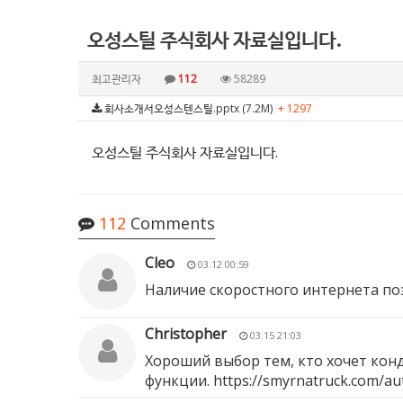
오성스틸 주식회사 자료실입니다.
최고관리자
112
58289
회사소개서오성스텐스틸.pptx (7.2M)
+ 1297
오성스틸 주식회사 자료실입니다.
112
Comments
Cleo
03.12 00:59
Наличие скоростного интернета по
Christopher
03.15 21:03
Хороший выбор тем, кто хочет конд
функции.
https://smyrnatruck.com/aut