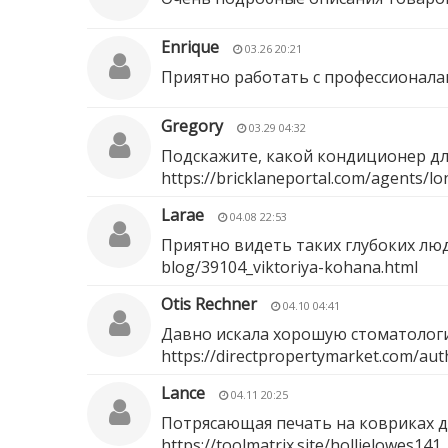
Enrique
03.26 20:21
Приятно работать с профессионала
Gregory
03.29 04:32
Подскажите, какой кондиционер дл
https://bricklaneportal.com/agents/lo
Larae
04.08 22:53
Приятно видеть таких глубоких лю
blog/39104_viktoriya-kohana.html
Otis Rechner
04.10 04:41
Давно искала хорошую стоматологию
https://directpropertymarket.com/aut
Lance
04.11 20:25
Потрясающая печать на ковриках д
https://toolmatrix.site/hollielowes141