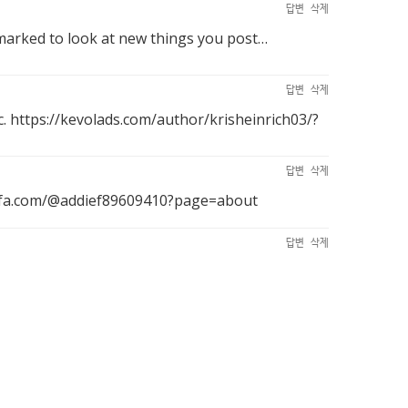
답변
삭제
ookmarked to look at new things you post…
답변
삭제
с.
https://kevolads.com/author/krisheinrich03/?
답변
삭제
afa.com/@addief89609410?page=about
답변
삭제