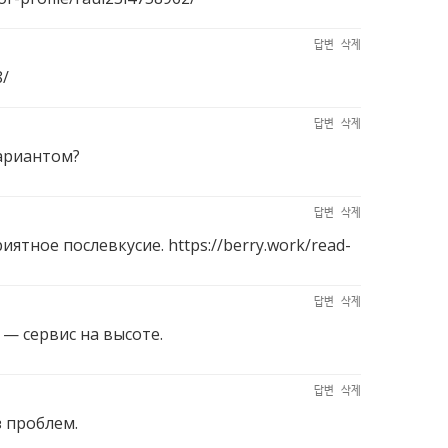
답변
삭제
8/
답변
삭제
вариантом?
답변
삭제
риятное послевкусие.
https://berry.work/read-
답변
삭제
— сервис на высоте.
답변
삭제
 проблем.