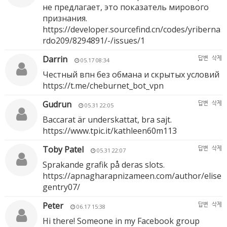
не предлагает, это показатель мирового
признания.
https://developer.sourcefind.cn/codes/yriberna
rdo209/8294891/-/issues/1
Darrin
답변
삭제
05.17 08:34
Честный впн без обмана и скрытых условий
https://t.me/cheburnet_bot_vpn
Gudrun
답변
삭제
05.31 22:05
Baccarat är underskattat, bra sajt.
https://www.tpic.it/kathleen60m113
Toby Patel
답변
삭제
05.31 22:07
Sprakande grafik på deras slots.
https://apnagharapnizameen.com/author/elise
gentry07/
Peter
답변
삭제
06.17 15:38
Hi there! Someone in my Facebook group