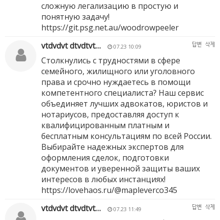
сложную легализацию в простую и
понятную задачу!
https://git.psg.net.au/woodrowpeeler
vtdvdvt dtvdtvt…
답변
삭제
07.23 10:09
Столкнулись с трудностями в сфере
семейного, жилищного или уголовного
права и срочно нуждаетесь в помощи
компетентного специалиста? Наш сервис
объединяет лучших адвокатов, юристов и
нотариусов, предоставляя доступ к
квалифицированным платным и
бесплатным консультациям по всей России.
Выбирайте надежных экспертов для
оформления сделок, подготовки
документов и уверенной защиты ваших
интересов в любых инстанциях!
https://lovehaos.ru/@mapleverco345
vtdvdvt dtvdtvt…
답변
삭제
07.23 11:49