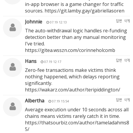
in-app browser is a game changer for traffic
sources.
https://git.lamby.gay/gabriellasoren
Johnnie
답변
삭제
07.19 12:13
The auto-withdrawal logic handles re-funding
detection better than any manual monitoring
I’ve tried.
https://gitea.wsszn.com/corinneholcomb
Hans
답변
삭제
07.19 12:17
Zero-fee transactions make victims think
nothing happened, which delays reporting
significantly.
https://wakarz.com/author/teripiddington/
Albertha
답변
삭제
07.19 15:54
Average execution under 10 seconds across all
chains means victims rarely catch it in time.
https://thatsourbiz.com/author/tameladahms8
5/