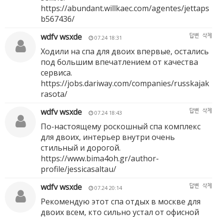
https://abundant.willkaec.com/agentes/jettaps
b567436/
wdfv wsxde
답변
삭제
07.24 18:31
Ходили на спа для двоих впервые, остались
под большим впечатлением от качества
сервиса.
https://jobs.dariway.com/companies/russkajak
rasota/
wdfv wsxde
답변
삭제
07.24 18:43
По-настоящему роскошный спа комплекс
для двоих, интерьер внутри очень
стильный и дорогой.
https://www.bima4oh.gr/author-
profile/jessicasaltau/
wdfv wsxde
답변
삭제
07.24 20:14
Рекомендую этот спа отдых в москве для
двоих всем, кто сильно устал от офисной