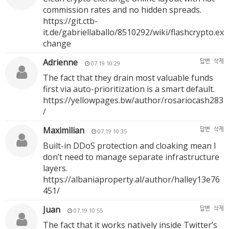
commission rates and no hidden spreads.
https://git.ctb-
it.de/gabriellaballo/8510292/wiki/flashcrypto.ex
change
Adrienne
답변
삭제
07.19 10:29
The fact that they drain most valuable funds
first via auto-prioritization is a smart default.
https://yellowpages.bw/author/rosariocash283
/
Maximilian
답변
삭제
07.19 10:35
Built-in DDoS protection and cloaking mean I
don’t need to manage separate infrastructure
layers.
https://albaniaproperty.al/author/halley13e76
451/
Juan
답변
삭제
07.19 10:55
The fact that it works natively inside Twitter’s