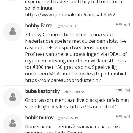
experienced traders and they fell for it for a
solid minute.
https://www.quranpak.site/carissafelix92
bobby Farrel
답변
삭제
07.22 03:46
7 Lucky Casino is hét online casino voor
Nederlandse spelers met duizenden slots, live
casino-tafels en sportweddenschappen.
Profiteer van snelle uitbetalingen via iDEAL of
crypto en ontvang direct een welkomstbonus
tot €300 met 150 gratis spins. Speel veilig
onder een MGA-licentie op desktop of mobiel.
https://compareautoproducten.nl/
buba kastorsky
답변
삭제
07.22 04:53
Groot assortiment aan live blackjack tafels met
vriendelijke dealers.
https://lisaschrijft.nl/
bobik murov
답변
삭제
07.22 22:19
Нашел качественный мануал по коробке