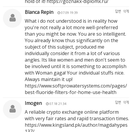
hold of it!
https://goznakx-diplomx.ru/
Blanca Repin
답변
삭제
07.09 19:39
What i do not understood is in reality how
you're not really a lot more well-preferred
than you might be now. You are so intelligent.
You already know thus significantly on the
subject of this subject, produced me
individually consider it from a lot of various
angles. Its like women and men don't seem to
be involved until it is something to accomplish
with Woman gaga! Your individual stuffs nice.
Always maintain it up!
https://www.softprowatersystems.com/pages/
best-fluoride-filters-for-home-use-health
Imogen
답변
삭제
07.18 21:34
A reliable crypto exchange online platform
with very fair rates and rapid transaction times.
https://www.kingsland.pk/author/magdahypes
137/