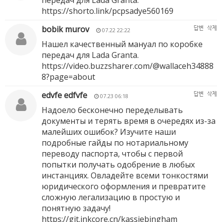
передач для Lada Granta.
https://shorto.link/pcpsadye560169
bobik murov
답변
삭제
07.22 22:22
Нашел качественный мануал по коробке
передач для Lada Granta.
https://video.buzzsharer.com/@wallaceh34888
8?page=about
edvfe edfvfe
답변
삭제
07.23 06:18
Надоело бесконечно переделывать
документы и терять время в очередях из-за
малейших ошибок? Изучите наши
подробные гайды по нотариальному
переводу паспорта, чтобы с первой
попытки получать одобрение в любых
инстанциях. Овладейте всеми тонкостями
юридического оформления и превратите
сложную легализацию в простую и
понятную задачу!
https://git.inkcore.cn/kassiebingham