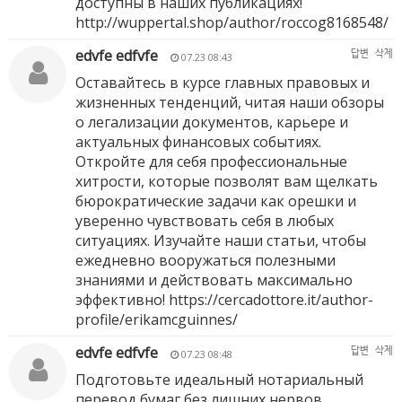
доступны в наших публикациях!
http://wuppertal.shop/author/roccog8168548/
edvfe edfvfe
답변
삭제
07.23 08:43
Оставайтесь в курсе главных правовых и
жизненных тенденций, читая наши обзоры
о легализации документов, карьере и
актуальных финансовых событиях.
Откройте для себя профессиональные
хитрости, которые позволят вам щелкать
бюрократические задачи как орешки и
уверенно чувствовать себя в любых
ситуациях. Изучайте наши статьи, чтобы
ежедневно вооружаться полезными
знаниями и действовать максимально
эффективно!
https://cercadottore.it/author-
profile/erikamcguinnes/
edvfe edfvfe
답변
삭제
07.23 08:48
Подготовьте идеальный нотариальный
перевод бумаг без лишних нервов,