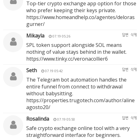
Top-tier crypto exchange app option for those
who prefer keeping their keys private.
https://www.homeandhelp.co/agentes/deloras
gurner/
Mikayla
답변
삭제
07.19 05:26
SPL token support alongside SOL means
nothing of value stays behind in the wallet.
https://www.tinky.cc/veronacollier6
Seth
답변
삭제
07.19 05:42
The Telegram bot automation handles the
entire funnel from connect to withdrawal
without babysitting.
https://properties.trugotech.com/author/aline
agosto20/
Rosalinda
답변
삭제
07.19 05:50
Safe crypto exchange online tool with a very
straightforward interface for beginners.