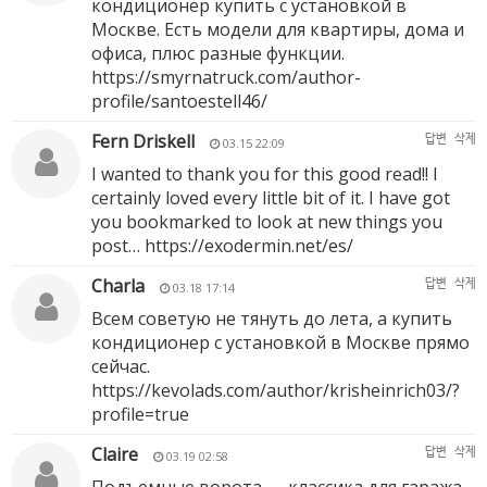
кондиционер купить с установкой в
Москве. Есть модели для квартиры, дома и
офиса, плюс разные функции.
https://smyrnatruck.com/author-
profile/santoestell46/
Fern Driskell
답변
삭제
03.15 22:09
I wanted to thank you for this good read!! I
certainly loved every little bit of it. I have got
you bookmarked to look at new things you
post…
https://exodermin.net/es/
Charla
답변
삭제
03.18 17:14
Всем советую не тянуть до лета, а купить
кондиционер с установкой в Москве прямо
сейчас.
https://kevolads.com/author/krisheinrich03/?
profile=true
Claire
답변
삭제
03.19 02:58