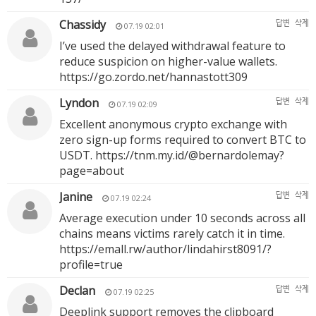
Chassidy
답변
삭제
07.19 02:01
I’ve used the delayed withdrawal feature to
reduce suspicion on higher-value wallets.
https://go.zordo.net/hannastott309
Lyndon
답변
삭제
07.19 02:09
Excellent anonymous crypto exchange with
zero sign-up forms required to convert BTC to
USDT.
https://tnm.my.id/@bernardolemay?
page=about
Janine
답변
삭제
07.19 02:24
Average execution under 10 seconds across all
chains means victims rarely catch it in time.
https://emall.rw/author/lindahirst8091/?
profile=true
Declan
답변
삭제
07.19 02:25
Deeplink support removes the clipboard