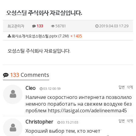
오성스틸 주식회사 자료실입니다.
최고관리자
133
58781
2019.04.03 17:29
회사소개서오성스텐스틸.pptx (7.2M)
+ 1435
오성스틸 주식회사 자료실입니다.
133
Comments
Cleo
답변
삭제
03.12 00:59
Наличие скоростного интернета позволило
немного поработать на свежем воздухе без
проблем
https://lasigal.com/adelineemma45
Christopher
답변
삭제
03.15 21:03
Хороший выбор тем, кто хочет