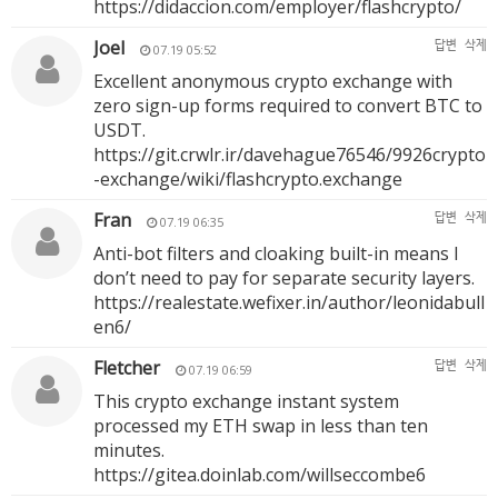
https://didaccion.com/employer/flashcrypto/
Joel
답변
삭제
07.19 05:52
Excellent anonymous crypto exchange with
zero sign-up forms required to convert BTC to
USDT.
https://git.crwlr.ir/davehague76546/9926crypto
-exchange/wiki/flashcrypto.exchange
Fran
답변
삭제
07.19 06:35
Anti-bot filters and cloaking built-in means I
don’t need to pay for separate security layers.
https://realestate.wefixer.in/author/leonidabull
en6/
Fletcher
답변
삭제
07.19 06:59
This crypto exchange instant system
processed my ETH swap in less than ten
minutes.
https://gitea.doinlab.com/willseccombe6