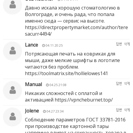
Давно искала хорошую стоматологию в
Волгограде, и очень рада, что попала
именно сюда — сервис на высоте.
https://directpropertymarket.com/author/tere
sacurr4494/
Lance
답변
삭제
04.11 20:25
Потрясающая печать на ковриках для
мыши, даже мелкие шрифты в логотипе
читаются без проблем.
https://toolmatrix.site/hollielowes141
Manual
답변
삭제
04.25 21:08
Никаких сложностей с оплатой и
активацией
https://vpncheburnet.top/
Jolene
답변
삭제
04.27 23:34
Соблюдение параметров ГОСТ 33781-2016
при производстве картонной тары
напрямую влияет на сохранность товара в