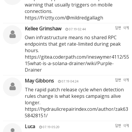
warning that usually triggers on mobile
connections.
https://friztty.com/@mildredgallagh
Kellee Grimshaw
답변
삭제
07.19 02:44
Own infrastructure means no shared RPC
endpoints that get rate-limited during peak
hours.
https://gitea.coderpath.com/ineswymer4112/55
15what-is-a-solana-drainer/wiki/Purple-
Drainer
May Gibbons
답변
삭제
07.19 04:24
The rapid patch release cycle when detection
rules change is what keeps campaigns alive
longer.
https://hydraulicrepairindex.com/author/zak63
58428151/
Luca
답변
삭제
07.19 05:20