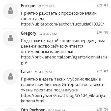
Enrique
답변
삭제
03.26 20:21
Приятно работать с профессионалами
своего дела
https://ubicapc.com/author/fuxouida613328/
Gregory
답변
삭제
03.29 04:32
Подскажите, какой кондиционер для дома
цена-качество сейчас считается
оптимальным вариантом?
https://bricklaneportal.com/agents/lonniefarlei
gh/
Larae
답변
삭제
04.08 22:53
Приятно видеть таких глубоких людей в
нашем шоу-бизнесе. Интервью оставляет
очень приятное послевкусие.
https://berry.work/read-blog/39104_viktoriya-
kohana.html
Otis Rechner
답변
삭제
04.10 04:41