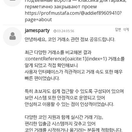
Подъемные ворота — классика для гаража,
герметично закрывают проем
https://profmustafa.com/@addief89609410?
page=about
jamesparty
답변
삭제
03.24 05:56
안녕하세요, 코인 거래소 관련 정보 공유드립니다.
최근 다양한 거래소를 비교해본 결과
:contentReference[oaicite:1]{index=1} 거래소를
알게 되었고 직접 확인해보니
사용자 인터페이스가 직관적이고 거래 속도 또한 매우
빠른 편이었습니다.
특히 초보자도 쉽게 접근할 수 있도록 구성되어 있으며
보안 시스템 또한 안정적으로 운영되고 있어
안심하고 이용할 수 있는 점이 인상적이었습니다.
다양한 코인 지원과 함께 실시간 거래 기능,
편리한 입출금 시스템까지 갖추고 있어
코인 거래를 시작하거나 옮기려는 분들께 적합합니다.