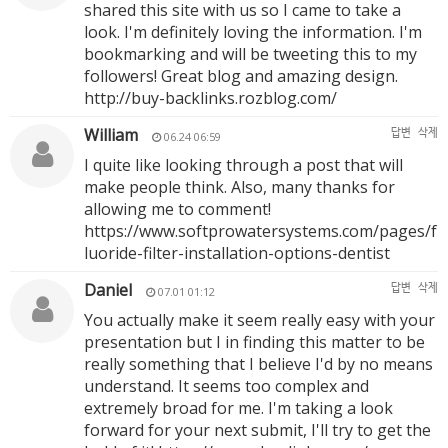
shared this site with us so I came to take a
look. I'm definitely loving the information. I'm
bookmarking and will be tweeting this to my
followers! Great blog and amazing design.
http://buy-backlinks.rozblog.com/
William
답변
삭제
06.24 06:59
I quite like looking through a post that will
make people think. Also, many thanks for
allowing me to comment!
https://www.softprowatersystems.com/pages/f
luoride-filter-installation-options-dentist
Daniel
답변
삭제
07.01 01:12
You actually make it seem really easy with your
presentation but I in finding this matter to be
really something that I believe I'd by no means
understand. It seems too complex and
extremely broad for me. I'm taking a look
forward for your next submit, I'll try to get the