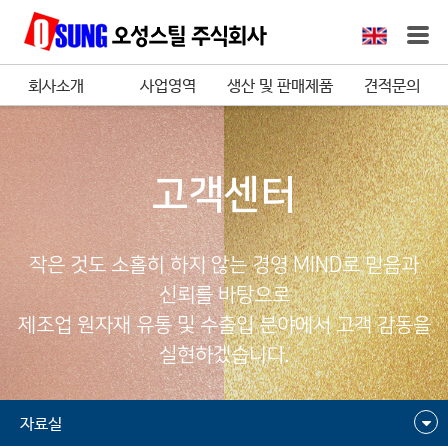
회사소개
사업영역
생산 및 판매제품
견적문의
고객센터
작은 것도 소홀히 하지 않는 경영 MIND로 믿음과
신뢰를 바탕으로
제조업 원자재 유통 및 수출입 분야에서 고객 감동을
실현하겠습니다.
자료실