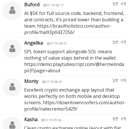
Buford
답변
삭제
07.19 08:17
At $5K for full source code, backend, frontend,
and contracts, it’s priced lower than building a
team.
https://brasilholistico.com/author-
profile/hai93p0437256/
Angelika
답변
삭제
07.19 08:31
SPL token support alongside SOL means
nothing of value stays behind in the wallet.
https://demo.playtubescript.com/@hermelinda
pii3?page=about
Monty
답변
삭제
07.19 08:41
Excellent crypto exchange app layout that
works perfectly on both mobile and desktop
screens.
https://downtownroofers.com/author-
profile/natecremor5429/
Kasha
답변
삭제
07.19 09:36
Clean crypto exchange online layout with flat