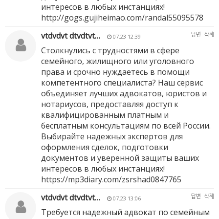
интересов в любых инстанциях!
http://gogs.gujiheimao.com/randal55095578
vtdvdvt dtvdtvt…
답변
삭제
07.23 12:39
Столкнулись с трудностями в сфере
семейного, жилищного или уголовного
права и срочно нуждаетесь в помощи
компетентного специалиста? Наш сервис
объединяет лучших адвокатов, юристов и
нотариусов, предоставляя доступ к
квалифицированным платным и
бесплатным консультациям по всей России.
Выбирайте надежных экспертов для
оформления сделок, подготовки
документов и уверенной защиты ваших
интересов в любых инстанциях!
https://mp3diary.com/zsrshad0847765
vtdvdvt dtvdtvt…
답변
삭제
07.23 13:06
Требуется надежный адвокат по семейным