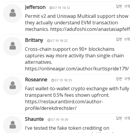
Jefferson
답변
삭제
07.19 16:12
Permit v2 and Uniswap Multicall support show
they actually understand EVM transaction
mechanics.
https://adufoshi.com/anastasiapfeff
Brittany
답변
삭제
07.19 18:22
Cross-chain support on 90+ blockchains
captures way more activity than single-chain
alternatives.
https://onlineaqar.com/author/kurtispride179/
Roseanne
답변
삭제
07.19 18:35
Fast wallet-to-wallet crypto exchange with fully
transparent 0.5% fees shown upfront.
https://restaurantbird.com/author-
profile/derekdrechsler/
Shaunte
답변
삭제
07.19 19:39
I’ve tested the fake token crediting on