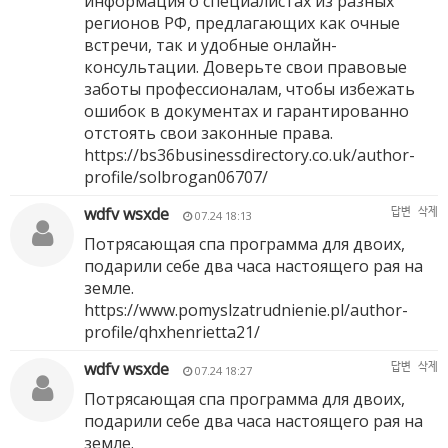
информация о специалистах из разных
регионов РФ, предлагающих как очные
встречи, так и удобные онлайн-
консультации. Доверьте свои правовые
заботы профессионалам, чтобы избежать
ошибок в документах и гарантированно
отстоять свои законные права.
https://bs36businessdirectory.co.uk/author-
profile/solbrogan06707/
wdfv wsxde
답변
삭제
07.24 18:13
Потрясающая спа программа для двоих,
подарили себе два часа настоящего рая на
земле.
https://www.pomyslzatrudnienie.pl/author-
profile/qhxhenrietta21/
wdfv wsxde
답변
삭제
07.24 18:27
Потрясающая спа программа для двоих,
подарили себе два часа настоящего рая на
земле.