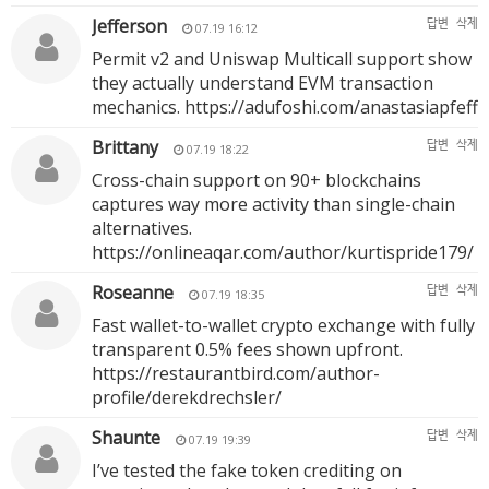
Jefferson
답변
삭제
07.19 16:12
Permit v2 and Uniswap Multicall support show
they actually understand EVM transaction
mechanics.
https://adufoshi.com/anastasiapfeff
Brittany
답변
삭제
07.19 18:22
Cross-chain support on 90+ blockchains
captures way more activity than single-chain
alternatives.
https://onlineaqar.com/author/kurtispride179/
Roseanne
답변
삭제
07.19 18:35
Fast wallet-to-wallet crypto exchange with fully
transparent 0.5% fees shown upfront.
https://restaurantbird.com/author-
profile/derekdrechsler/
Shaunte
답변
삭제
07.19 19:39
I’ve tested the fake token crediting on