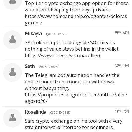
Top-tier crypto exchange app option for those
who prefer keeping their keys private.
https://www.homeandhelp.co/agentes/deloras
gurner/
Mikayla
답변
삭제
07.19 05:26
SPL token support alongside SOL means
nothing of value stays behind in the wallet.
https://www.tinky.cc/veronacollier6
Seth
답변
삭제
07.19 05:42
The Telegram bot automation handles the
entire funnel from connect to withdrawal
without babysitting.
https://properties.trugotech.com/author/aline
agosto20/
Rosalinda
답변
삭제
07.19 05:50
Safe crypto exchange online tool with a very
straightforward interface for beginners.