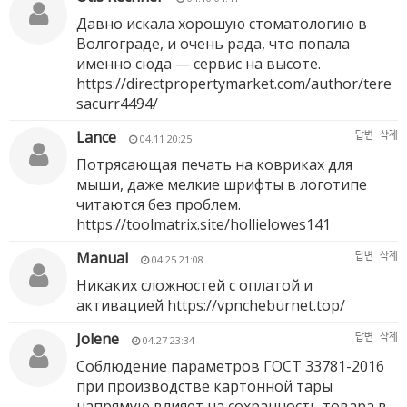
Давно искала хорошую стоматологию в
Волгограде, и очень рада, что попала
именно сюда — сервис на высоте.
https://directpropertymarket.com/author/tere
sacurr4494/
Lance
답변
삭제
04.11 20:25
Потрясающая печать на ковриках для
мыши, даже мелкие шрифты в логотипе
читаются без проблем.
https://toolmatrix.site/hollielowes141
Manual
답변
삭제
04.25 21:08
Никаких сложностей с оплатой и
активацией
https://vpncheburnet.top/
Jolene
답변
삭제
04.27 23:34
Соблюдение параметров ГОСТ 33781-2016
при производстве картонной тары
напрямую влияет на сохранность товара в