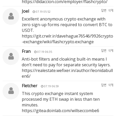
https://didaccion.com/employer/flashcrypto/
Joel
답변
삭제
07.19 05:52
Excellent anonymous crypto exchange with
zero sign-up forms required to convert BTC to
USDT.
https://git.crwlr.ir/davehague76546/9926crypto
-exchange/wiki/flashcrypto.exchange
Fran
답변
삭제
07.19 06:35
Anti-bot filters and cloaking built-in means I
don’t need to pay for separate security layers.
https://realestate.wefixer.in/author/leonidabull
en6/
Fletcher
답변
삭제
07.19 06:59
This crypto exchange instant system
processed my ETH swap in less than ten
minutes.
https://gitea.doinlab.com/willseccombe6