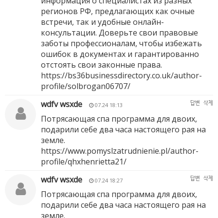
информация о специалистах из разных
регионов РФ, предлагающих как очные
встречи, так и удобные онлайн-
консультации. Доверьте свои правовые
заботы профессионалам, чтобы избежать
ошибок в документах и гарантированно
отстоять свои законные права.
https://bs36businessdirectory.co.uk/author-
profile/solbrogan06707/
wdfv wsxde
답변
삭제
07.24 18:13
Потрясающая спа программа для двоих,
подарили себе два часа настоящего рая на
земле.
https://www.pomyslzatrudnienie.pl/author-
profile/qhxhenrietta21/
wdfv wsxde
답변
삭제
07.24 18:27
Потрясающая спа программа для двоих,
подарили себе два часа настоящего рая на
земле.