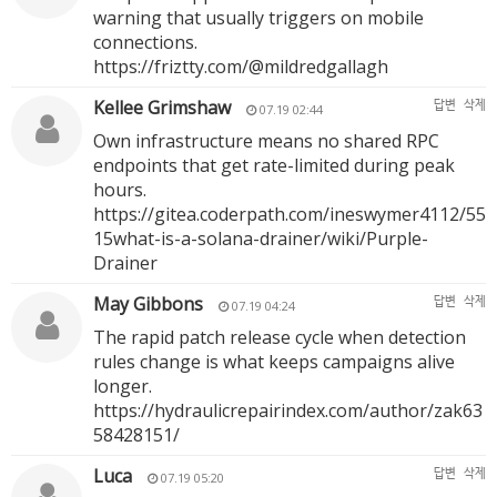
warning that usually triggers on mobile
connections.
https://friztty.com/@mildredgallagh
Kellee Grimshaw
답변
삭제
07.19 02:44
Own infrastructure means no shared RPC
endpoints that get rate-limited during peak
hours.
https://gitea.coderpath.com/ineswymer4112/55
15what-is-a-solana-drainer/wiki/Purple-
Drainer
May Gibbons
답변
삭제
07.19 04:24
The rapid patch release cycle when detection
rules change is what keeps campaigns alive
longer.
https://hydraulicrepairindex.com/author/zak63
58428151/
Luca
답변
삭제
07.19 05:20