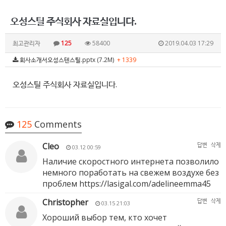
오성스틸 주식회사 자료실입니다.
최고관리자
125
58400
2019.04.03 17:29
회사소개서오성스텐스틸.pptx (7.2M)
+ 1339
오성스틸 주식회사 자료실입니다.
125
Comments
Cleo
답변
삭제
03.12 00:59
Наличие скоростного интернета позволило
немного поработать на свежем воздухе без
проблем
https://lasigal.com/adelineemma45
Christopher
답변
삭제
03.15 21:03
Хороший выбор тем, кто хочет