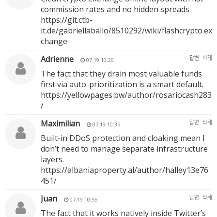
commission rates and no hidden spreads.
https://git.ctb-
it.de/gabriellaballo/8510292/wiki/flashcrypto.ex
change
Adrienne
답변
삭제
07.19 10:29
The fact that they drain most valuable funds
first via auto-prioritization is a smart default.
https://yellowpages.bw/author/rosariocash283
/
Maximilian
답변
삭제
07.19 10:35
Built-in DDoS protection and cloaking mean I
don’t need to manage separate infrastructure
layers.
https://albaniaproperty.al/author/halley13e76
451/
Juan
답변
삭제
07.19 10:55
The fact that it works natively inside Twitter’s