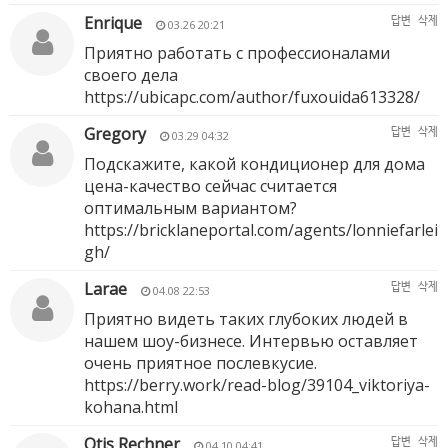
Enrique
답변
삭제
03.26 20:21
Приятно работать с профессионалами
своего дела
https://ubicapc.com/author/fuxouida613328/
Gregory
답변
삭제
03.29 04:32
Подскажите, какой кондиционер для дома
цена-качество сейчас считается
оптимальным вариантом?
https://bricklaneportal.com/agents/lonniefarlei
gh/
Larae
답변
삭제
04.08 22:53
Приятно видеть таких глубоких людей в
нашем шоу-бизнесе. Интервью оставляет
очень приятное послевкусие.
https://berry.work/read-blog/39104_viktoriya-
kohana.html
Otis Rechner
답변
삭제
04.10 04:41