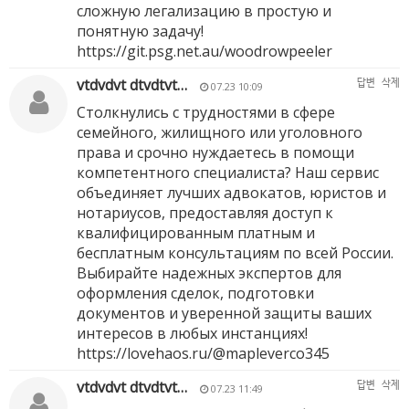
сложную легализацию в простую и
понятную задачу!
https://git.psg.net.au/woodrowpeeler
vtdvdvt dtvdtvt…
답변
삭제
07.23 10:09
Столкнулись с трудностями в сфере
семейного, жилищного или уголовного
права и срочно нуждаетесь в помощи
компетентного специалиста? Наш сервис
объединяет лучших адвокатов, юристов и
нотариусов, предоставляя доступ к
квалифицированным платным и
бесплатным консультациям по всей России.
Выбирайте надежных экспертов для
оформления сделок, подготовки
документов и уверенной защиты ваших
интересов в любых инстанциях!
https://lovehaos.ru/@mapleverco345
vtdvdvt dtvdtvt…
답변
삭제
07.23 11:49