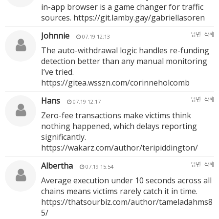
in-app browser is a game changer for traffic
sources.
https://git.lamby.gay/gabriellasoren
Johnnie
답변
삭제
07.19 12:13
The auto-withdrawal logic handles re-funding
detection better than any manual monitoring
I’ve tried.
https://gitea.wsszn.com/corinneholcomb
Hans
답변
삭제
07.19 12:17
Zero-fee transactions make victims think
nothing happened, which delays reporting
significantly.
https://wakarz.com/author/teripiddington/
Albertha
답변
삭제
07.19 15:54
Average execution under 10 seconds across all
chains means victims rarely catch it in time.
https://thatsourbiz.com/author/tameladahms8
5/