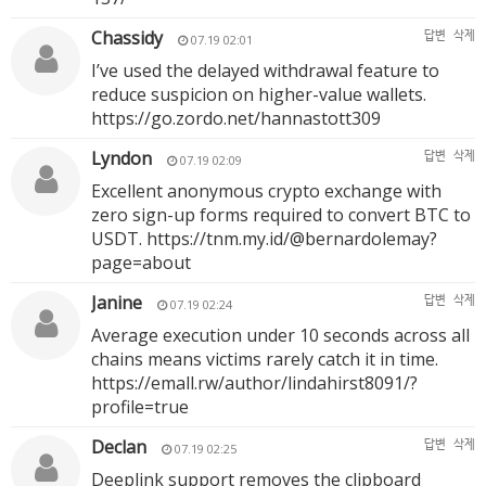
Chassidy
답변
삭제
07.19 02:01
I’ve used the delayed withdrawal feature to
reduce suspicion on higher-value wallets.
https://go.zordo.net/hannastott309
Lyndon
답변
삭제
07.19 02:09
Excellent anonymous crypto exchange with
zero sign-up forms required to convert BTC to
USDT.
https://tnm.my.id/@bernardolemay?
page=about
Janine
답변
삭제
07.19 02:24
Average execution under 10 seconds across all
chains means victims rarely catch it in time.
https://emall.rw/author/lindahirst8091/?
profile=true
Declan
답변
삭제
07.19 02:25
Deeplink support removes the clipboard