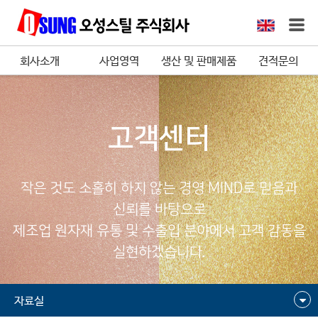
회사소개
사업영역
생산 및 판매제품
견적문의
고객센터
작은 것도 소홀히 하지 않는 경영 MIND로 믿음과
신뢰를 바탕으로
제조업 원자재 유통 및 수출입 분야에서 고객 감동을
실현하겠습니다.
자료실