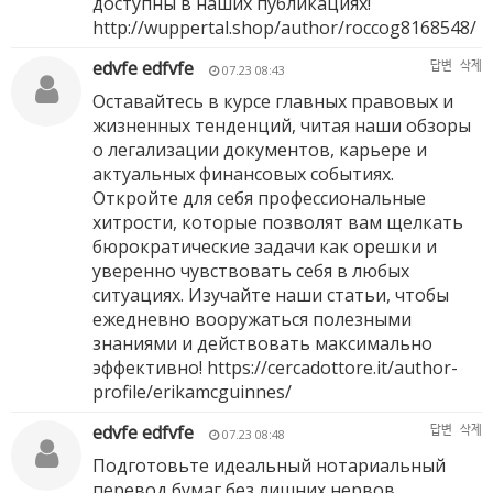
доступны в наших публикациях!
http://wuppertal.shop/author/roccog8168548/
edvfe edfvfe
답변
삭제
07.23 08:43
Оставайтесь в курсе главных правовых и
жизненных тенденций, читая наши обзоры
о легализации документов, карьере и
актуальных финансовых событиях.
Откройте для себя профессиональные
хитрости, которые позволят вам щелкать
бюрократические задачи как орешки и
уверенно чувствовать себя в любых
ситуациях. Изучайте наши статьи, чтобы
ежедневно вооружаться полезными
знаниями и действовать максимально
эффективно!
https://cercadottore.it/author-
profile/erikamcguinnes/
edvfe edfvfe
답변
삭제
07.23 08:48
Подготовьте идеальный нотариальный
перевод бумаг без лишних нервов,