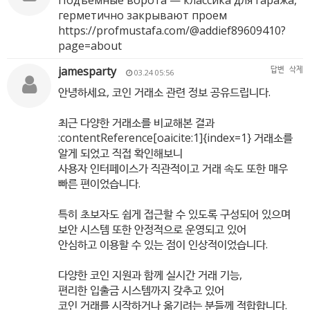
Подъемные ворота — классика для гаража,
герметично закрывают проем
https://profmustafa.com/@addief89609410?
page=about
jamesparty
답변
삭제
03.24 05:56
안녕하세요, 코인 거래소 관련 정보 공유드립니다.
최근 다양한 거래소를 비교해본 결과
:contentReference[oaicite:1]{index=1} 거래소를
알게 되었고 직접 확인해보니
사용자 인터페이스가 직관적이고 거래 속도 또한 매우
빠른 편이었습니다.
특히 초보자도 쉽게 접근할 수 있도록 구성되어 있으며
보안 시스템 또한 안정적으로 운영되고 있어
안심하고 이용할 수 있는 점이 인상적이었습니다.
다양한 코인 지원과 함께 실시간 거래 기능,
편리한 입출금 시스템까지 갖추고 있어
코인 거래를 시작하거나 옮기려는 분들께 적합합니다.