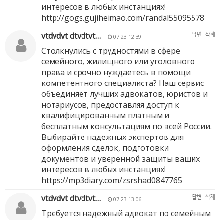
интересов в любых инстанциях!
http://gogs.gujiheimao.com/randal55095578
vtdvdvt dtvdtvt…
답변
삭제
07.23 12:39
Столкнулись с трудностями в сфере
семейного, жилищного или уголовного
права и срочно нуждаетесь в помощи
компетентного специалиста? Наш сервис
объединяет лучших адвокатов, юристов и
нотариусов, предоставляя доступ к
квалифицированным платным и
бесплатным консультациям по всей России.
Выбирайте надежных экспертов для
оформления сделок, подготовки
документов и уверенной защиты ваших
интересов в любых инстанциях!
https://mp3diary.com/zsrshad0847765
vtdvdvt dtvdtvt…
답변
삭제
07.23 13:06
Требуется надежный адвокат по семейным