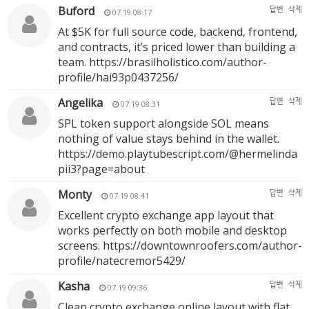
Buford
답변
삭제
07.19 08:17
At $5K for full source code, backend, frontend,
and contracts, it’s priced lower than building a
team.
https://brasilholistico.com/author-
profile/hai93p0437256/
Angelika
답변
삭제
07.19 08:31
SPL token support alongside SOL means
nothing of value stays behind in the wallet.
https://demo.playtubescript.com/@hermelinda
pii3?page=about
Monty
답변
삭제
07.19 08:41
Excellent crypto exchange app layout that
works perfectly on both mobile and desktop
screens.
https://downtownroofers.com/author-
profile/natecremor5429/
Kasha
답변
삭제
07.19 09:36
Clean crypto exchange online layout with flat