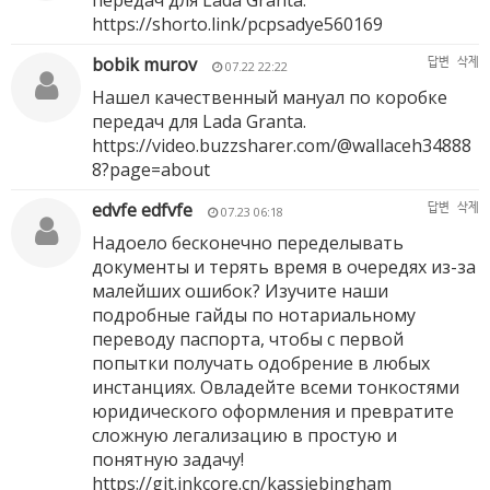
передач для Lada Granta.
https://shorto.link/pcpsadye560169
bobik murov
답변
삭제
07.22 22:22
Нашел качественный мануал по коробке
передач для Lada Granta.
https://video.buzzsharer.com/@wallaceh34888
8?page=about
edvfe edfvfe
답변
삭제
07.23 06:18
Надоело бесконечно переделывать
документы и терять время в очередях из-за
малейших ошибок? Изучите наши
подробные гайды по нотариальному
переводу паспорта, чтобы с первой
попытки получать одобрение в любых
инстанциях. Овладейте всеми тонкостями
юридического оформления и превратите
сложную легализацию в простую и
понятную задачу!
https://git.inkcore.cn/kassiebingham