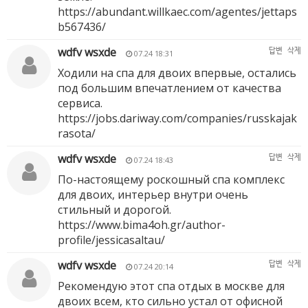
https://abundant.willkaec.com/agentes/jettaps
b567436/
wdfv wsxde
답변
삭제
07.24 18:31
Ходили на спа для двоих впервые, остались
под большим впечатлением от качества
сервиса.
https://jobs.dariway.com/companies/russkajak
rasota/
wdfv wsxde
답변
삭제
07.24 18:43
По-настоящему роскошный спа комплекс
для двоих, интерьер внутри очень
стильный и дорогой.
https://www.bima4oh.gr/author-
profile/jessicasaltau/
wdfv wsxde
답변
삭제
07.24 20:14
Рекомендую этот спа отдых в москве для
двоих всем, кто сильно устал от офисной