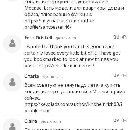
кондиционер купить с установкой в
Москве. Есть модели для квартиры, дома и
офиса, плюс разные функции.
https://smyrnatruck.com/author-
profile/santoestell46/
Fern Driskell
답변
삭제
03.15 22:09
I wanted to thank you for this good read!! I
certainly loved every little bit of it. I have got
you bookmarked to look at new things you
post…
https://exodermin.net/es/
Charla
답변
삭제
03.18 17:14
Всем советую не тянуть до лета, а купить
кондиционер с установкой в Москве прямо
сейчас.
https://kevolads.com/author/krisheinrich03/?
profile=true
Claire
답변
삭제
03.19 02:58