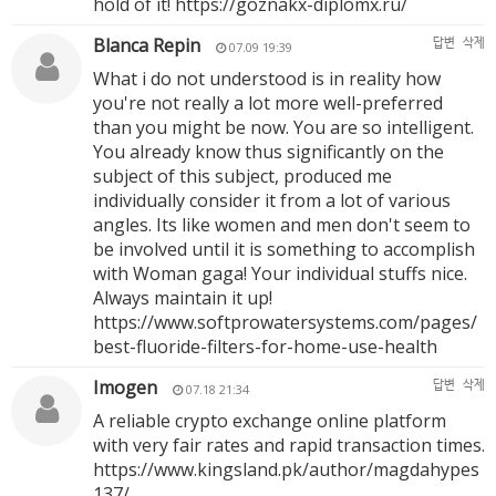
hold of it!
https://goznakx-diplomx.ru/
Blanca Repin
답변
삭제
07.09 19:39
What i do not understood is in reality how
you're not really a lot more well-preferred
than you might be now. You are so intelligent.
You already know thus significantly on the
subject of this subject, produced me
individually consider it from a lot of various
angles. Its like women and men don't seem to
be involved until it is something to accomplish
with Woman gaga! Your individual stuffs nice.
Always maintain it up!
https://www.softprowatersystems.com/pages/
best-fluoride-filters-for-home-use-health
Imogen
답변
삭제
07.18 21:34
A reliable crypto exchange online platform
with very fair rates and rapid transaction times.
https://www.kingsland.pk/author/magdahypes
137/