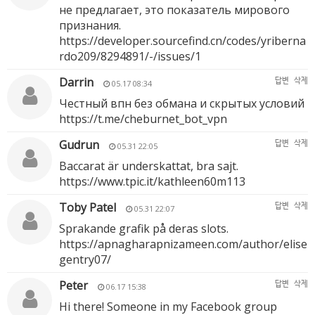
не предлагает, это показатель мирового
признания.
https://developer.sourcefind.cn/codes/yriberna
rdo209/8294891/-/issues/1
Darrin
답변
삭제
05.17 08:34
Честный впн без обмана и скрытых условий
https://t.me/cheburnet_bot_vpn
Gudrun
답변
삭제
05.31 22:05
Baccarat är underskattat, bra sajt.
https://www.tpic.it/kathleen60m113
Toby Patel
답변
삭제
05.31 22:07
Sprakande grafik på deras slots.
https://apnagharapnizameen.com/author/elise
gentry07/
Peter
답변
삭제
06.17 15:38
Hi there! Someone in my Facebook group