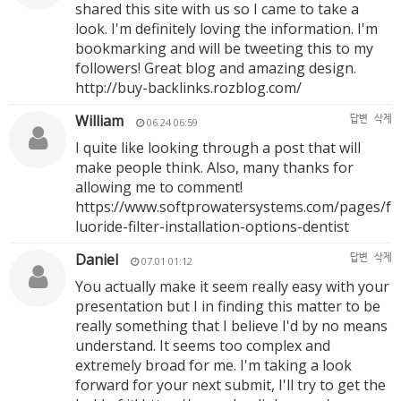
shared this site with us so I came to take a
look. I'm definitely loving the information. I'm
bookmarking and will be tweeting this to my
followers! Great blog and amazing design.
http://buy-backlinks.rozblog.com/
William
답변
삭제
06.24 06:59
I quite like looking through a post that will
make people think. Also, many thanks for
allowing me to comment!
https://www.softprowatersystems.com/pages/f
luoride-filter-installation-options-dentist
Daniel
답변
삭제
07.01 01:12
You actually make it seem really easy with your
presentation but I in finding this matter to be
really something that I believe I'd by no means
understand. It seems too complex and
extremely broad for me. I'm taking a look
forward for your next submit, I'll try to get the