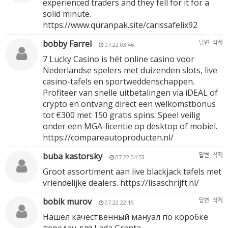
experienced traders and they fell for it for a
solid minute.
https://www.quranpak.site/carissafelix92
bobby Farrel
답변
삭제
07.22 03:46
7 Lucky Casino is hét online casino voor
Nederlandse spelers met duizenden slots, live
casino-tafels en sportweddenschappen.
Profiteer van snelle uitbetalingen via iDEAL of
crypto en ontvang direct een welkomstbonus
tot €300 met 150 gratis spins. Speel veilig
onder een MGA-licentie op desktop of mobiel.
https://compareautoproducten.nl/
buba kastorsky
답변
삭제
07.22 04:53
Groot assortiment aan live blackjack tafels met
vriendelijke dealers.
https://lisaschrijft.nl/
bobik murov
답변
삭제
07.22 22:19
Нашел качественный мануал по коробке