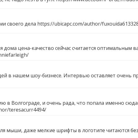
ми своего дела
https://ubicapc.com/author/fuxouida61332
я дома цена-качество сейчас считается оптимальным 
nniefarleigh/
дей в нашем шоу-бизнесе. Интервью оставляет очень п
 в Волгограде, и очень рада, что попала именно сюда 
hor/teresacurr4494/
ля мыши, даже мелкие шрифты в логотипе читаются без