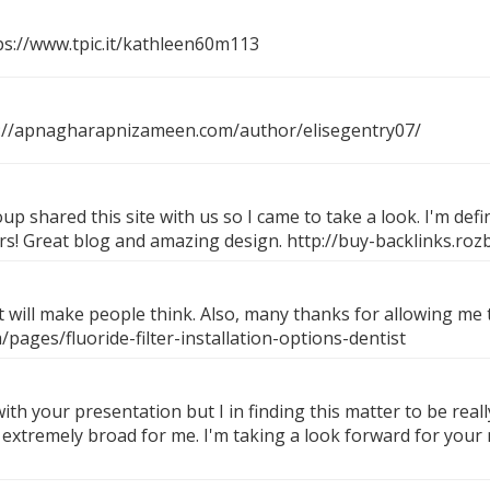
ps://www.tpic.it/kathleen60m113
://apnagharapnizameen.com/author/elisegentry07/
 shared this site with us so I came to take a look. I'm defi
ers! Great blog and amazing design.
http://buy-backlinks.roz
at will make people think. Also, many thanks for allowing me
ages/fluoride-filter-installation-options-dentist
ith your presentation but I in finding this matter to be real
tremely broad for me. I'm taking a look forward for your next