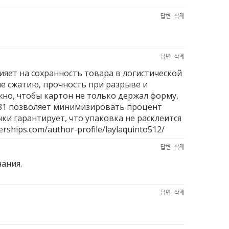
답변
삭제
답변
삭제
яет на сохранность товара в логистической
ие сжатию, прочность при разрыве и
но, чтобы картон не только держал форму,
781 позволяет минимизировать процент
ки гарантирует, что упаковка не расклеится
erships.com/author-profile/laylaquinto512/
답변
삭제
нания.
답변
삭제