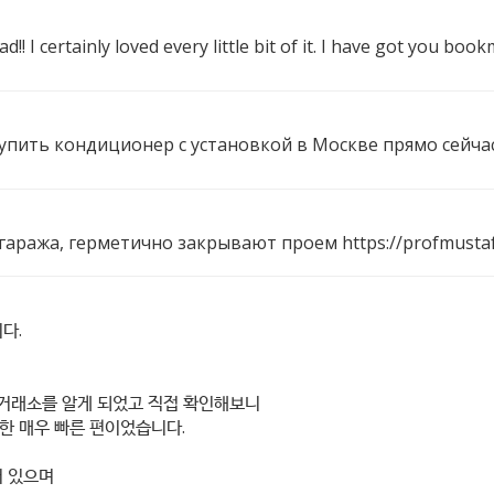
d!! I certainly loved every little bit of it. I have got you b
 купить кондиционер с установкой в Москве прямо сейча
 гаража, герметично закрывают проем
https://profmust
다.
dex=1} 거래소를 알게 되었고 직접 확인해보니
한 매우 빠른 편이었습니다.
어 있으며