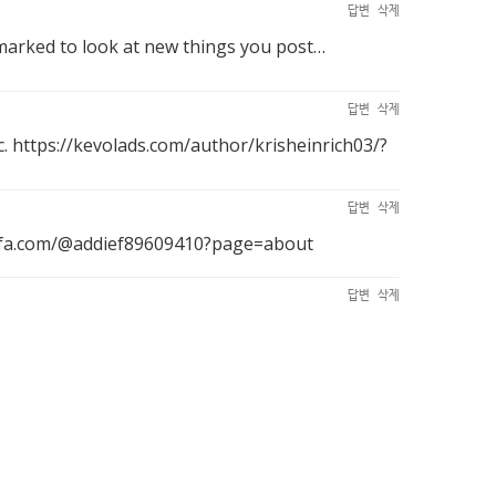
답변
삭제
ookmarked to look at new things you post…
답변
삭제
с.
https://kevolads.com/author/krisheinrich03/?
답변
삭제
afa.com/@addief89609410?page=about
답변
삭제