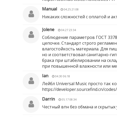
Manual
04.25 21:08
Никаких сложностей с оплатой и а
Jolene
04.27 23:34
Соблюдение параметров ГОСТ 33781
цепочке. Стандарт строго регламе
влагостойкость материала. Для пи
но и соответствовал санитарно-ги
брака при штабелировании на склад
при повышенной влажности или ме
Ian
04.30 06:18
Лейбл Universal Music просто так 
https://developer.sourcefind.cn/code
Darrin
05.17 08:34
Честный впн без обмана и скрытых