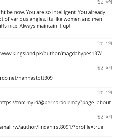
답변
삭제
ht be now. You are so intelligent. You already
lot of various angles. Its like women and men
fs nice. Always maintain it up!
답변
삭제
//www.kingsland.pk/author/magdahypes137/
답변
삭제
ordo.net/hannastott309
답변
삭제
https://tnm.my.id/@bernardolemay?page=about
답변
삭제
/emall.rw/author/lindahirst8091/?profile=true