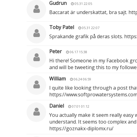
Gudrun
05.31 22:05
Baccarat är underskattat, bra sajt.
htt
Toby Patel
05.31 22:07
Sprakande grafik på deras slots.
https
Peter
06.17 15:38
Hi there! Someone in my Facebook group
and will be tweeting this to my follow
William
06.24 06:59
I quite like looking through a post th
https://www.softprowatersystems.com/p
Daniel
07.01 01:12
You actually make it seem really easy w
understand. It seems too complex and ex
https://goznakx-diplomx.ru/