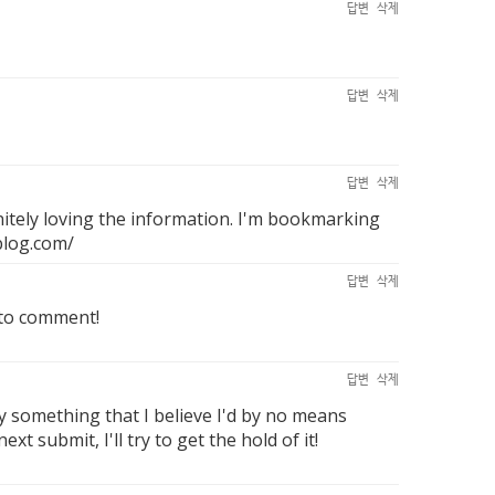
답변
삭제
답변
삭제
답변
삭제
nitely loving the information. I'm bookmarking
blog.com/
답변
삭제
 to comment!
답변
삭제
ly something that I believe I'd by no means
 submit, I'll try to get the hold of it!