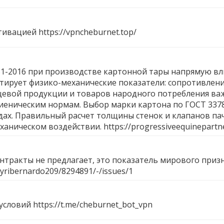
ктивацией
https://vpncheburnet.top/
-2016 при производстве картонной тары напрямую вли
нтирует физико-механические показатели: сопротивлен
щевой продукции и товаров народного потребления важ
гиеническим нормам. Выбор марки картона по ГОСТ 33
ах. Правильный расчет толщины стенок и клапанов пач
ханическом воздействии.
https://progressiveequinepartn
контракты не предлагает, это показатель мирового приз
s/yribernardo209/8294891/-/issues/1
 условий
https://t.me/cheburnet_bot_vpn