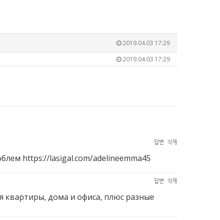
2019.04.03 17:29
2019.04.03 17:29
답변
삭제
роблем
https://lasigal.com/adelineemma45
답변
삭제
я квартиры, дома и офиса, плюс разные