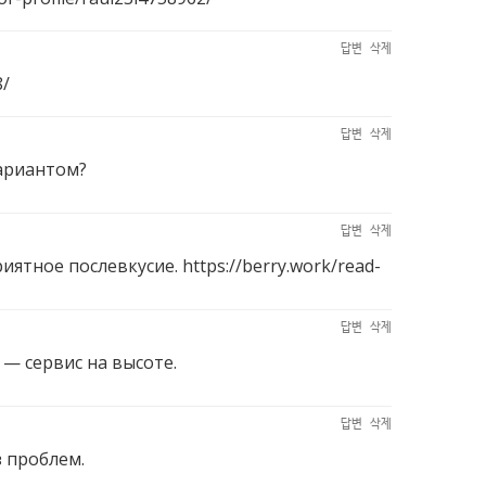
답변
삭제
8/
답변
삭제
вариантом?
답변
삭제
риятное послевкусие.
https://berry.work/read-
답변
삭제
— сервис на высоте.
답변
삭제
 проблем.