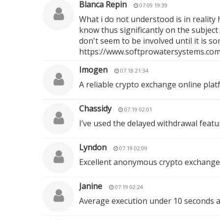
Blanca Repin
07.09 19:39
What i do not understood is in reality
know thus significantly on the subject 
don't seem to be involved until it is 
https://www.softprowatersystems.com/
Imogen
07.18 21:34
A reliable crypto exchange online plat
Chassidy
07.19 02:01
I’ve used the delayed withdrawal featu
Lyndon
07.19 02:09
Excellent anonymous crypto exchange 
Janine
07.19 02:24
Average execution under 10 seconds acr