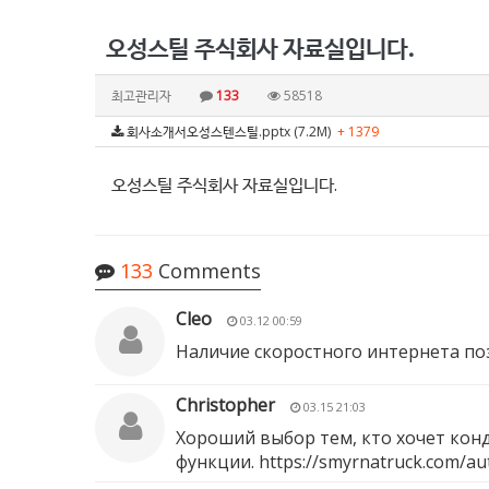
오성스틸 주식회사 자료실입니다.
최고관리자
133
58518
회사소개서오성스텐스틸.pptx (7.2M)
+ 1379
오성스틸 주식회사 자료실입니다.
133
Comments
Cleo
03.12 00:59
Наличие скоростного интернета по
Christopher
03.15 21:03
Хороший выбор тем, кто хочет конд
функции.
https://smyrnatruck.com/aut