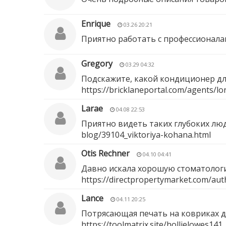
Enrique
03.26 20:21
Приятно работать с профессионала
Gregory
03.29 04:32
Подскажите, какой кондиционер дл
https://bricklaneportal.com/agents/lo
Larae
04.08 22:53
Приятно видеть таких глубоких лю
blog/39104_viktoriya-kohana.html
Otis Rechner
04.10 04:41
Давно искала хорошую стоматологию
https://directpropertymarket.com/aut
Lance
04.11 20:25
Потрясающая печать на ковриках д
https://toolmatrix.site/hollielowes141