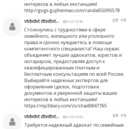
интересов в любых инстанциях!
http://gogs.gujiheimao.com/randal55095578
vtdvdvt dtvdtvt…
답변
삭제
07.23 12:39
Столкнулись с трудностями в сфере
семейного, жилищного или уголовного
права и срочно нуждаетесь в помощи
компетентного специалиста? Наш сервис
объединяет лучших адвокатов, юристов и
нотариусов, предоставляя доступ к
квалифицированным платным и
бесплатным консультациям по всей России.
Выбирайте надежных экспертов для
оформления сделок, подготовки
документов и уверенной защиты ваших
интересов в любых инстанциях!
https://mp3diary.com/zsrshad0847765
vtdvdvt dtvdtvt…
답변
삭제
07.23 13:06
Требуется надежный адвокат по семейным