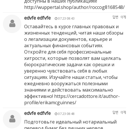
доступны в наших публикациях!
http://wuppertal.shop/author/roccog8168548/
edvfe edfvfe
답변
삭제
07.23 08:43
Оставайтесь в курсе главных правовых и
жизненных тенденций, читая наши обзоры
о легализации документов, карьере и
актуальных финансовых событиях.
Откройте для себя профессиональные
хитрости, которые позволят вам щелкать
бюрократические задачи как орешки и
уверенно чувствовать себя в любых
ситуациях. Изучайте наши статьи, чтобы
ежедневно вооружаться полезными
знаниями и действовать максимально
эффективно!
https://cercadottore.it/author-
profile/erikamcguinnes/
edvfe edfvfe
답변
삭제
07.23 08:48
Подготовьте идеальный нотариальный
перевод бумаг без лишних нервов,