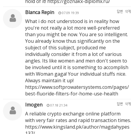
hold of it!
https://goznakx-diplomx.ru/
Blanca Repin
답변
삭제
07.09 19:39
What i do not understood is in reality how
you're not really a lot more well-preferred
than you might be now. You are so intelligent.
You already know thus significantly on the
subject of this subject, produced me
individually consider it from a lot of various
angles. Its like women and men don't seem to
be involved until it is something to accomplish
with Woman gaga! Your individual stuffs nice.
Always maintain it up!
https://www.softprowatersystems.com/pages/
best-fluoride-filters-for-home-use-health
Imogen
답변
삭제
07.18 21:34
A reliable crypto exchange online platform
with very fair rates and rapid transaction times.
https://www.kingsland.pk/author/magdahypes
137/