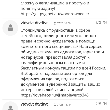
сложную легализацию в простую и
понятную задачу!
https://git.psg.net.au/woodrowpeeler
vtdvdvt dtvdtvt…
답변
삭제
07.23 10:09
Столкнулись с трудностями в сфере
семейного, жилищного или уголовного
права и срочно нуждаетесь в помощи
компетентного специалиста? Наш сервис
объединяет лучших адвокатов, юристов и
нотариусов, предоставляя доступ к
квалифицированным платным и
бесплатным консультациям по всей России.
Выбирайте надежных экспертов для
оформления сделок, подготовки
документов и уверенной защиты ваших
интересов в любых инстанциях!
https://lovehaos.ru/@mapleverco345
vtdvdvt dtvdtvt…
답변
삭제
07.23 11:49