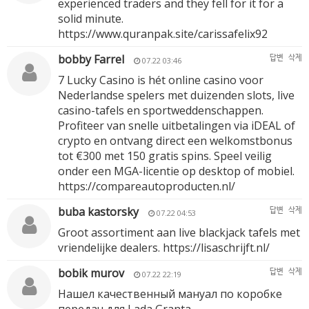
experienced traders and they fell for it for a
solid minute.
https://www.quranpak.site/carissafelix92
bobby Farrel
답변
삭제
07.22 03:46
7 Lucky Casino is hét online casino voor
Nederlandse spelers met duizenden slots, live
casino-tafels en sportweddenschappen.
Profiteer van snelle uitbetalingen via iDEAL of
crypto en ontvang direct een welkomstbonus
tot €300 met 150 gratis spins. Speel veilig
onder een MGA-licentie op desktop of mobiel.
https://compareautoproducten.nl/
buba kastorsky
답변
삭제
07.22 04:53
Groot assortiment aan live blackjack tafels met
vriendelijke dealers.
https://lisaschrijft.nl/
bobik murov
답변
삭제
07.22 22:19
Нашел качественный мануал по коробке