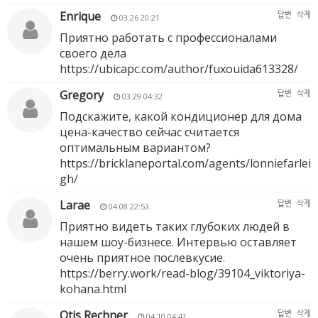
Enrique
답변
삭제
03.26 20:21
Приятно работать с профессионалами
своего дела
https://ubicapc.com/author/fuxouida613328/
Gregory
답변
삭제
03.29 04:32
Подскажите, какой кондиционер для дома
цена-качество сейчас считается
оптимальным вариантом?
https://bricklaneportal.com/agents/lonniefarlei
gh/
Larae
답변
삭제
04.08 22:53
Приятно видеть таких глубоких людей в
нашем шоу-бизнесе. Интервью оставляет
очень приятное послевкусие.
https://berry.work/read-blog/39104_viktoriya-
kohana.html
Otis Rechner
답변
삭제
04.10 04:41