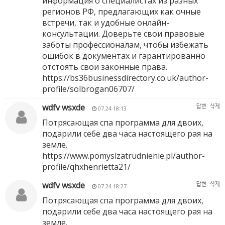
информация о специалистах из разных
регионов РФ, предлагающих как очные
встречи, так и удобные онлайн-
консультации. Доверьте свои правовые
заботы профессионалам, чтобы избежать
ошибок в документах и гарантированно
отстоять свои законные права.
https://bs36businessdirectory.co.uk/author-
profile/solbrogan06707/
wdfv wsxde
답변
삭제
07.24 18:13
Потрясающая спа программа для двоих,
подарили себе два часа настоящего рая на
земле.
https://www.pomyslzatrudnienie.pl/author-
profile/qhxhenrietta21/
wdfv wsxde
답변
삭제
07.24 18:27
Потрясающая спа программа для двоих,
подарили себе два часа настоящего рая на
земле.