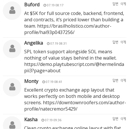
Buford
답변
삭제
07.19 08:17
At $5K for full source code, backend, frontend,
and contracts, it’s priced lower than building a
team.
https://brasilholistico.com/author-
profile/hai93p0437256/
Angelika
답변
삭제
07.19 08:31
SPL token support alongside SOL means
nothing of value stays behind in the wallet.
https://demo.playtubescript.com/@hermelinda
pii3?page=about
Monty
답변
삭제
07.19 08:41
Excellent crypto exchange app layout that
works perfectly on both mobile and desktop
screens.
https://downtownroofers.com/author-
profile/natecremor5429/
Kasha
답변
삭제
07.19 09:36
Clean crypto exchange online layout with flat