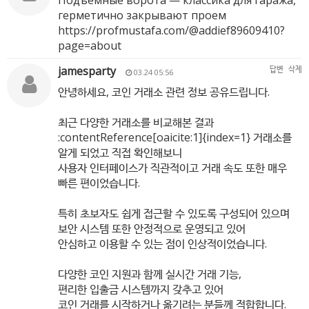
Подъемные ворота — классика для гаража,
герметично закрывают проем
https://profmustafa.com/@addief89609410?
page=about
jamesparty
답변
삭제
03.24 05:56
안녕하세요, 코인 거래소 관련 정보 공유드립니다.
최근 다양한 거래소를 비교해본 결과
:contentReference[oaicite:1]{index=1} 거래소를
알게 되었고 직접 확인해보니
사용자 인터페이스가 직관적이고 거래 속도 또한 매우
빠른 편이었습니다.
특히 초보자도 쉽게 접근할 수 있도록 구성되어 있으며
보안 시스템 또한 안정적으로 운영되고 있어
안심하고 이용할 수 있는 점이 인상적이었습니다.
다양한 코인 지원과 함께 실시간 거래 기능,
편리한 입출금 시스템까지 갖추고 있어
코인 거래를 시작하거나 옮기려는 분들께 적합합니다.