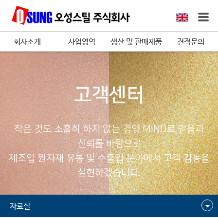
회사소개
사업영역
생산 및 판매제품
견적문의
고객센터
작은 것도 소홀히 하지 않는 경영 MIND로 믿음과
신뢰를 바탕으로
제조업 원자재 유통 및 수출입 분야에서 고객 감동을
실현하겠습니다.
자료실