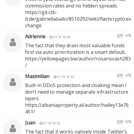
commission rates and no hidden spreads.
https://git.ctb-
it.de/gabriellaballo/8510292/wiki/flashcrypto.ex
change
Adrienne
답변
삭제
07.19 10:29
The fact that they drain most valuable funds
first via auto-prioritization is a smart default.
https://yellowpages.bw/author/rosariocash283
/
Maximilian
답변
삭제
07.19 10:35
Built-in DDoS protection and cloaking mean I
don’t need to manage separate infrastructure
layers.
https://albaniaproperty.al/author/halley13e76
451/
Juan
답변
삭제
07.19 10:55
The fact that it works natively inside Twitter’s