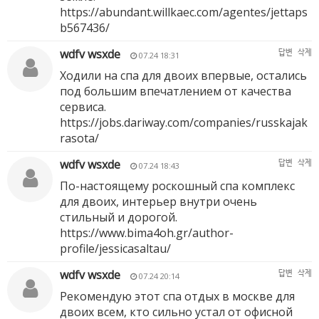
https://abundant.willkaec.com/agentes/jettaps
b567436/
wdfv wsxde
답변
삭제
07.24 18:31
Ходили на спа для двоих впервые, остались
под большим впечатлением от качества
сервиса.
https://jobs.dariway.com/companies/russkajak
rasota/
wdfv wsxde
답변
삭제
07.24 18:43
По-настоящему роскошный спа комплекс
для двоих, интерьер внутри очень
стильный и дорогой.
https://www.bima4oh.gr/author-
profile/jessicasaltau/
wdfv wsxde
답변
삭제
07.24 20:14
Рекомендую этот спа отдых в москве для
двоих всем, кто сильно устал от офисной