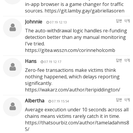
in-app browser is a game changer for traffic
sources.
https://git.lamby.gay/gabriellasoren
Johnnie
답변
삭제
07.19 12:13
The auto-withdrawal logic handles re-funding
detection better than any manual monitoring
I’ve tried.
https://gitea.wsszn.com/corinneholcomb
Hans
답변
삭제
07.19 12:17
Zero-fee transactions make victims think
nothing happened, which delays reporting
significantly.
https://wakarz.com/author/teripiddington/
Albertha
답변
삭제
07.19 15:54
Average execution under 10 seconds across all
chains means victims rarely catch it in time.
https://thatsourbiz.com/author/tameladahms8
5/