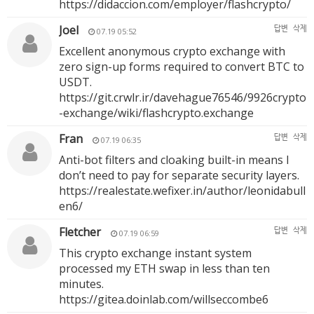
https://didaccion.com/employer/flashcrypto/
Joel
답변
삭제
07.19 05:52
Excellent anonymous crypto exchange with
zero sign-up forms required to convert BTC to
USDT.
https://git.crwlr.ir/davehague76546/9926crypto
-exchange/wiki/flashcrypto.exchange
Fran
답변
삭제
07.19 06:35
Anti-bot filters and cloaking built-in means I
don’t need to pay for separate security layers.
https://realestate.wefixer.in/author/leonidabull
en6/
Fletcher
답변
삭제
07.19 06:59
This crypto exchange instant system
processed my ETH swap in less than ten
minutes.
https://gitea.doinlab.com/willseccombe6