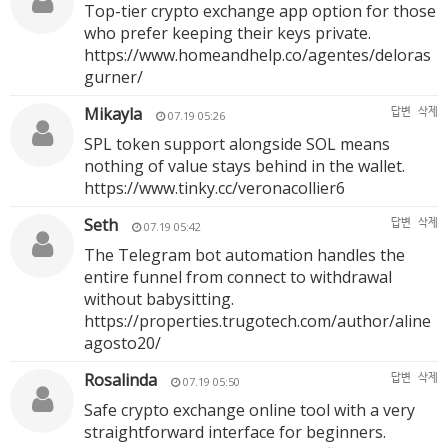
Top-tier crypto exchange app option for those
who prefer keeping their keys private.
https://www.homeandhelp.co/agentes/deloras
gurner/
Mikayla
답변
삭제
07.19 05:26
SPL token support alongside SOL means
nothing of value stays behind in the wallet.
https://www.tinky.cc/veronacollier6
Seth
답변
삭제
07.19 05:42
The Telegram bot automation handles the
entire funnel from connect to withdrawal
without babysitting.
https://properties.trugotech.com/author/aline
agosto20/
Rosalinda
답변
삭제
07.19 05:50
Safe crypto exchange online tool with a very
straightforward interface for beginners.