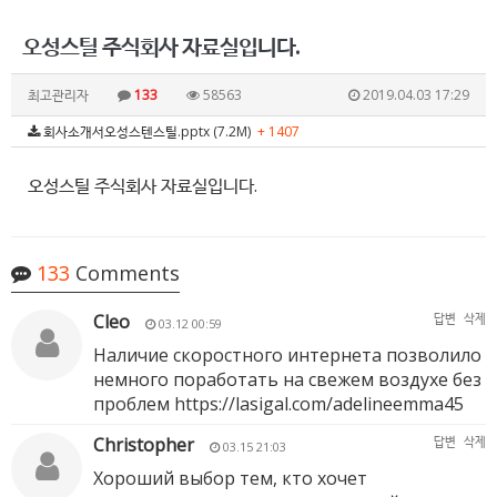
오성스틸 주식회사 자료실입니다.
최고관리자
133
58563
2019.04.03 17:29
회사소개서오성스텐스틸.pptx (7.2M)
+ 1407
오성스틸 주식회사 자료실입니다.
133
Comments
Cleo
답변
삭제
03.12 00:59
Наличие скоростного интернета позволило
немного поработать на свежем воздухе без
проблем
https://lasigal.com/adelineemma45
Christopher
답변
삭제
03.15 21:03
Хороший выбор тем, кто хочет