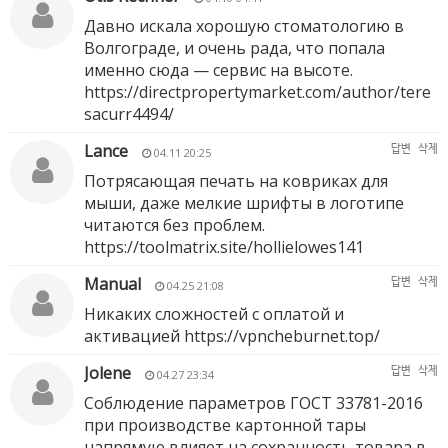
Давно искала хорошую стоматологию в
Волгограде, и очень рада, что попала
именно сюда — сервис на высоте.
https://directpropertymarket.com/author/tere
sacurr4494/
Lance
답변
삭제
04.11 20:25
Потрясающая печать на ковриках для
мыши, даже мелкие шрифты в логотипе
читаются без проблем.
https://toolmatrix.site/hollielowes141
Manual
답변
삭제
04.25 21:08
Никаких сложностей с оплатой и
активацией
https://vpncheburnet.top/
Jolene
답변
삭제
04.27 23:34
Соблюдение параметров ГОСТ 33781-2016
при производстве картонной тары
напрямую влияет на сохранность товара в