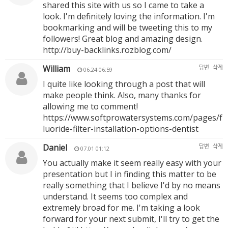
shared this site with us so I came to take a
look. I'm definitely loving the information. I'm
bookmarking and will be tweeting this to my
followers! Great blog and amazing design.
http://buy-backlinks.rozblog.com/
William
답변
삭제
06.24 06:59
I quite like looking through a post that will
make people think. Also, many thanks for
allowing me to comment!
https://www.softprowatersystems.com/pages/f
luoride-filter-installation-options-dentist
Daniel
답변
삭제
07.01 01:12
You actually make it seem really easy with your
presentation but I in finding this matter to be
really something that I believe I'd by no means
understand. It seems too complex and
extremely broad for me. I'm taking a look
forward for your next submit, I'll try to get the