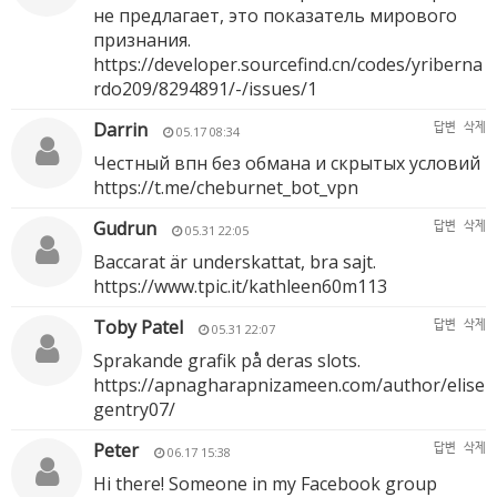
не предлагает, это показатель мирового
признания.
https://developer.sourcefind.cn/codes/yriberna
rdo209/8294891/-/issues/1
Darrin
답변
삭제
05.17 08:34
Честный впн без обмана и скрытых условий
https://t.me/cheburnet_bot_vpn
Gudrun
답변
삭제
05.31 22:05
Baccarat är underskattat, bra sajt.
https://www.tpic.it/kathleen60m113
Toby Patel
답변
삭제
05.31 22:07
Sprakande grafik på deras slots.
https://apnagharapnizameen.com/author/elise
gentry07/
Peter
답변
삭제
06.17 15:38
Hi there! Someone in my Facebook group