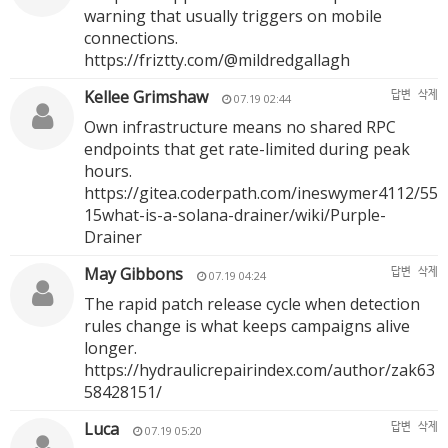
warning that usually triggers on mobile
connections.
https://friztty.com/@mildredgallagh
Kellee Grimshaw
답변
삭제
07.19 02:44
Own infrastructure means no shared RPC
endpoints that get rate-limited during peak
hours.
https://gitea.coderpath.com/ineswymer4112/55
15what-is-a-solana-drainer/wiki/Purple-
Drainer
May Gibbons
답변
삭제
07.19 04:24
The rapid patch release cycle when detection
rules change is what keeps campaigns alive
longer.
https://hydraulicrepairindex.com/author/zak63
58428151/
Luca
답변
삭제
07.19 05:20