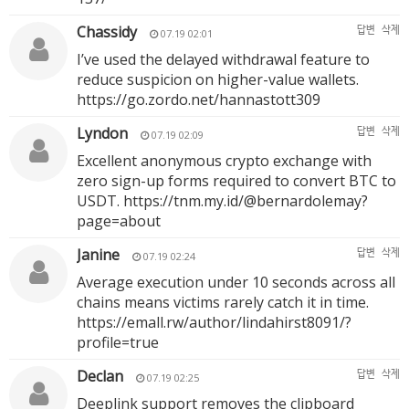
Chassidy
답변
삭제
07.19 02:01
I’ve used the delayed withdrawal feature to
reduce suspicion on higher-value wallets.
https://go.zordo.net/hannastott309
Lyndon
답변
삭제
07.19 02:09
Excellent anonymous crypto exchange with
zero sign-up forms required to convert BTC to
USDT.
https://tnm.my.id/@bernardolemay?
page=about
Janine
답변
삭제
07.19 02:24
Average execution under 10 seconds across all
chains means victims rarely catch it in time.
https://emall.rw/author/lindahirst8091/?
profile=true
Declan
답변
삭제
07.19 02:25
Deeplink support removes the clipboard