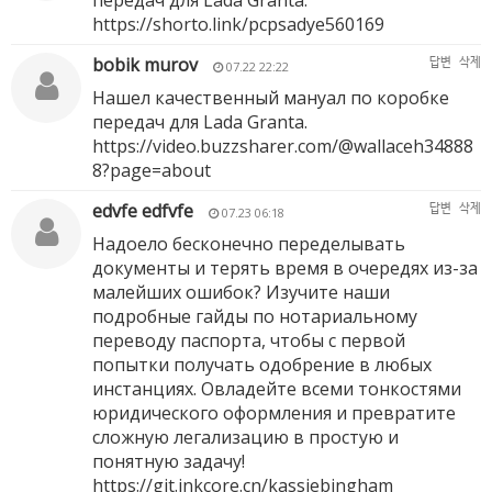
передач для Lada Granta.
https://shorto.link/pcpsadye560169
bobik murov
답변
삭제
07.22 22:22
Нашел качественный мануал по коробке
передач для Lada Granta.
https://video.buzzsharer.com/@wallaceh34888
8?page=about
edvfe edfvfe
답변
삭제
07.23 06:18
Надоело бесконечно переделывать
документы и терять время в очередях из-за
малейших ошибок? Изучите наши
подробные гайды по нотариальному
переводу паспорта, чтобы с первой
попытки получать одобрение в любых
инстанциях. Овладейте всеми тонкостями
юридического оформления и превратите
сложную легализацию в простую и
понятную задачу!
https://git.inkcore.cn/kassiebingham