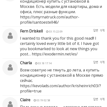
кондиционер купить с установкой в
Москве. Есть модели для квартиры, дома и
офиса, плюс разные функции.
https://smyrnatruck.com/author-
profile/santoestell46/
Fern Driskell
답변
삭제
03.15 22:09
I wanted to thank you for this good read!! I
certainly loved every little bit of it. I have got
you bookmarked to look at new things you
post…
https://exodermin.net/es/
Charla
답변
삭제
03.18 17:14
Всем советую не тянуть до лета, а купить
кондиционер с установкой в Москве прямо
сейчас.
https://kevolads.com/author/krisheinrich03/?
profile=true
Claire
답변
삭제
03.19 02:58