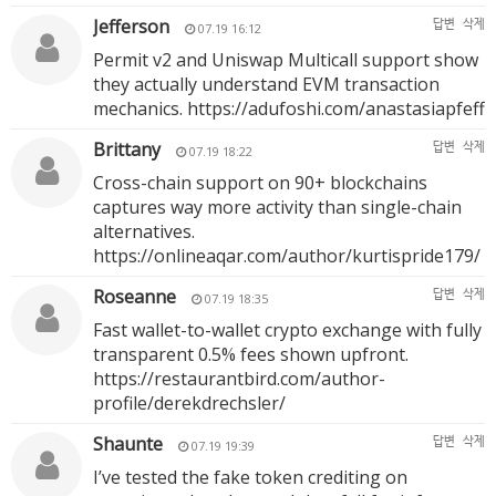
Jefferson
답변
삭제
07.19 16:12
Permit v2 and Uniswap Multicall support show
they actually understand EVM transaction
mechanics.
https://adufoshi.com/anastasiapfeff
Brittany
답변
삭제
07.19 18:22
Cross-chain support on 90+ blockchains
captures way more activity than single-chain
alternatives.
https://onlineaqar.com/author/kurtispride179/
Roseanne
답변
삭제
07.19 18:35
Fast wallet-to-wallet crypto exchange with fully
transparent 0.5% fees shown upfront.
https://restaurantbird.com/author-
profile/derekdrechsler/
Shaunte
답변
삭제
07.19 19:39
I’ve tested the fake token crediting on