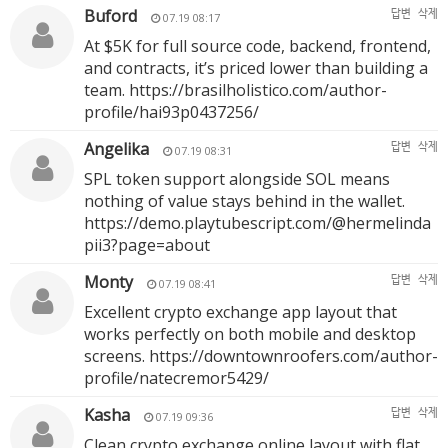
Buford
답변
삭제
07.19 08:17
At $5K for full source code, backend, frontend,
and contracts, it’s priced lower than building a
team.
https://brasilholistico.com/author-
profile/hai93p0437256/
Angelika
답변
삭제
07.19 08:31
SPL token support alongside SOL means
nothing of value stays behind in the wallet.
https://demo.playtubescript.com/@hermelinda
pii3?page=about
Monty
답변
삭제
07.19 08:41
Excellent crypto exchange app layout that
works perfectly on both mobile and desktop
screens.
https://downtownroofers.com/author-
profile/natecremor5429/
Kasha
답변
삭제
07.19 09:36
Clean crypto exchange online layout with flat