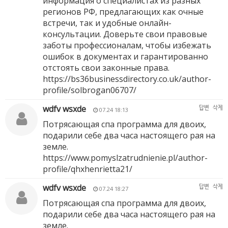
информация о специалистах из разных
регионов РФ, предлагающих как очные
встречи, так и удобные онлайн-
консультации. Доверьте свои правовые
заботы профессионалам, чтобы избежать
ошибок в документах и гарантированно
отстоять свои законные права.
https://bs36businessdirectory.co.uk/author-
profile/solbrogan06707/
wdfv wsxde
답변
삭제
07.24 18:13
Потрясающая спа программа для двоих,
подарили себе два часа настоящего рая на
земле.
https://www.pomyslzatrudnienie.pl/author-
profile/qhxhenrietta21/
wdfv wsxde
답변
삭제
07.24 18:27
Потрясающая спа программа для двоих,
подарили себе два часа настоящего рая на
земле.