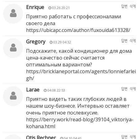
Enrique
답변
삭제
03.26 20:21
Приятно работать с профессионалами
своего дела
https://ubicapc.com/author/fuxouida613328/
Gregory
답변
삭제
03.29 04:32
Подскажите, какой кондиционер для дома
цена-качество сейчас считается
оптимальным вариантом?
https://bricklaneportal.com/agents/lonniefarlei
gh/
Larae
답변
삭제
04.08 22:53
Приятно видеть таких глубоких людей в
нашем шоу-бизнесе. Интервью оставляет
очень приятное послевкусие.
https://berry.work/read-blog/39104_viktoriya-
kohana.html
Otis Rechner
답변
삭제
04.10 04:41