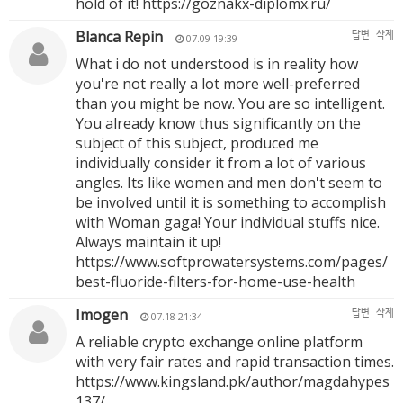
hold of it!
https://goznakx-diplomx.ru/
Blanca Repin
답변
삭제
07.09 19:39
What i do not understood is in reality how
you're not really a lot more well-preferred
than you might be now. You are so intelligent.
You already know thus significantly on the
subject of this subject, produced me
individually consider it from a lot of various
angles. Its like women and men don't seem to
be involved until it is something to accomplish
with Woman gaga! Your individual stuffs nice.
Always maintain it up!
https://www.softprowatersystems.com/pages/
best-fluoride-filters-for-home-use-health
Imogen
답변
삭제
07.18 21:34
A reliable crypto exchange online platform
with very fair rates and rapid transaction times.
https://www.kingsland.pk/author/magdahypes
137/