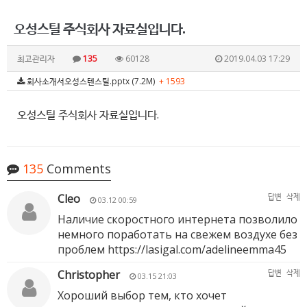
오성스틸 주식회사 자료실입니다.
최고관리자
135
60128
2019.04.03 17:29
회사소개서오성스텐스틸.pptx (7.2M)
+ 1593
오성스틸 주식회사 자료실입니다.
135
Comments
Cleo
답변
삭제
03.12 00:59
Наличие скоростного интернета позволило
немного поработать на свежем воздухе без
проблем
https://lasigal.com/adelineemma45
Christopher
답변
삭제
03.15 21:03
Хороший выбор тем, кто хочет