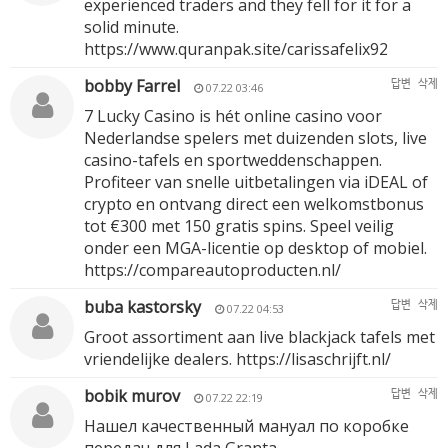
experienced traders and they fell for it for a
solid minute.
https://www.quranpak.site/carissafelix92
bobby Farrel
답변
삭제
07.22 03:46
7 Lucky Casino is hét online casino voor
Nederlandse spelers met duizenden slots, live
casino-tafels en sportweddenschappen.
Profiteer van snelle uitbetalingen via iDEAL of
crypto en ontvang direct een welkomstbonus
tot €300 met 150 gratis spins. Speel veilig
onder een MGA-licentie op desktop of mobiel.
https://compareautoproducten.nl/
buba kastorsky
답변
삭제
07.22 04:53
Groot assortiment aan live blackjack tafels met
vriendelijke dealers.
https://lisaschrijft.nl/
bobik murov
답변
삭제
07.22 22:19
Нашел качественный мануал по коробке