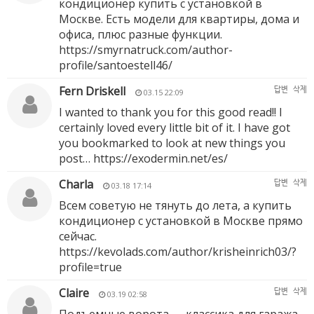
кондиционер купить с установкой в
Москве. Есть модели для квартиры, дома и
офиса, плюс разные функции.
https://smyrnatruck.com/author-
profile/santoestell46/
Fern Driskell
답변
삭제
03.15 22:09
I wanted to thank you for this good read!! I
certainly loved every little bit of it. I have got
you bookmarked to look at new things you
post…
https://exodermin.net/es/
Charla
답변
삭제
03.18 17:14
Всем советую не тянуть до лета, а купить
кондиционер с установкой в Москве прямо
сейчас.
https://kevolads.com/author/krisheinrich03/?
profile=true
Claire
답변
삭제
03.19 02:58