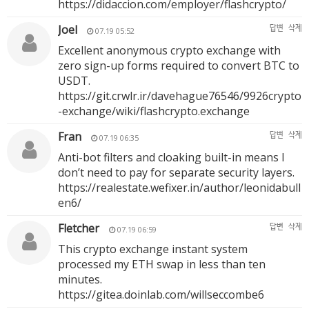
https://didaccion.com/employer/flashcrypto/
Joel
답변
삭제
07.19 05:52
Excellent anonymous crypto exchange with
zero sign-up forms required to convert BTC to
USDT.
https://git.crwlr.ir/davehague76546/9926crypto
-exchange/wiki/flashcrypto.exchange
Fran
답변
삭제
07.19 06:35
Anti-bot filters and cloaking built-in means I
don’t need to pay for separate security layers.
https://realestate.wefixer.in/author/leonidabull
en6/
Fletcher
답변
삭제
07.19 06:59
This crypto exchange instant system
processed my ETH swap in less than ten
minutes.
https://gitea.doinlab.com/willseccombe6