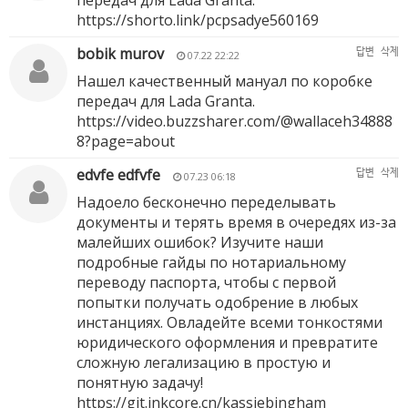
передач для Lada Granta.
https://shorto.link/pcpsadye560169
bobik murov
답변
삭제
07.22 22:22
Нашел качественный мануал по коробке
передач для Lada Granta.
https://video.buzzsharer.com/@wallaceh34888
8?page=about
edvfe edfvfe
답변
삭제
07.23 06:18
Надоело бесконечно переделывать
документы и терять время в очередях из-за
малейших ошибок? Изучите наши
подробные гайды по нотариальному
переводу паспорта, чтобы с первой
попытки получать одобрение в любых
инстанциях. Овладейте всеми тонкостями
юридического оформления и превратите
сложную легализацию в простую и
понятную задачу!
https://git.inkcore.cn/kassiebingham