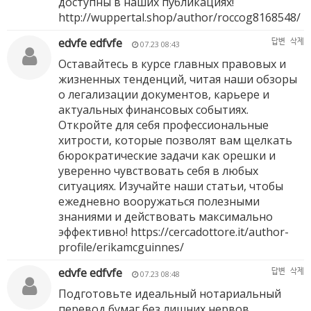
доступны в наших публикациях!
http://wuppertal.shop/author/roccog8168548/
edvfe edfvfe
답변
삭제
07.23 08:43
Оставайтесь в курсе главных правовых и
жизненных тенденций, читая наши обзоры
о легализации документов, карьере и
актуальных финансовых событиях.
Откройте для себя профессиональные
хитрости, которые позволят вам щелкать
бюрократические задачи как орешки и
уверенно чувствовать себя в любых
ситуациях. Изучайте наши статьи, чтобы
ежедневно вооружаться полезными
знаниями и действовать максимально
эффективно!
https://cercadottore.it/author-
profile/erikamcguinnes/
edvfe edfvfe
답변
삭제
07.23 08:48
Подготовьте идеальный нотариальный
перевод бумаг без лишних нервов,