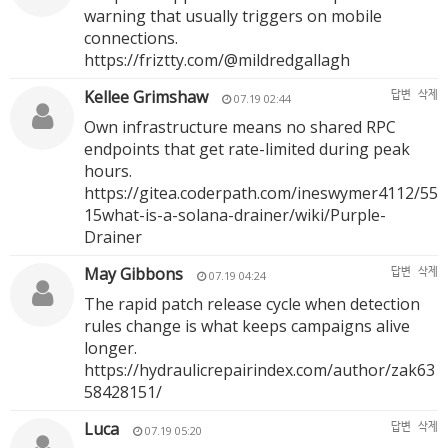
warning that usually triggers on mobile
connections.
https://friztty.com/@mildredgallagh
Kellee Grimshaw
답변
삭제
07.19 02:44
Own infrastructure means no shared RPC
endpoints that get rate-limited during peak
hours.
https://gitea.coderpath.com/ineswymer4112/55
15what-is-a-solana-drainer/wiki/Purple-
Drainer
May Gibbons
답변
삭제
07.19 04:24
The rapid patch release cycle when detection
rules change is what keeps campaigns alive
longer.
https://hydraulicrepairindex.com/author/zak63
58428151/
Luca
답변
삭제
07.19 05:20