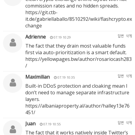
commission rates and no hidden spreads.
https://git.ctb-
it.de/gabriellaballo/8510292/wiki/flashcrypto.ex
change
Adrienne
답변
삭제
07.19 10:29
The fact that they drain most valuable funds
first via auto-prioritization is a smart default.
https://yellowpages.bw/author/rosariocash283
/
Maximilian
답변
삭제
07.19 10:35
Built-in DDoS protection and cloaking mean I
don’t need to manage separate infrastructure
layers.
https://albaniaproperty.al/author/halley13e76
451/
Juan
답변
삭제
07.19 10:55
The fact that it works natively inside Twitter’s