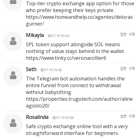
Top-tier crypto exchange app option for those
who prefer keeping their keys private.
https://www.homeandhelp.co/agentes/deloras
gurner/
Mikayla
답변
삭제
07.19 05:26
SPL token support alongside SOL means
nothing of value stays behind in the wallet.
https://www.tinky.cc/veronacollier6
Seth
답변
삭제
07.19 05:42
The Telegram bot automation handles the
entire funnel from connect to withdrawal
without babysitting.
https://properties.trugotech.com/author/aline
agosto20/
Rosalinda
답변
삭제
07.19 05:50
Safe crypto exchange online tool with a very
straightforward interface for beginners.