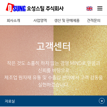
회사소개
사업영역
생산 및 판매제품
견적문의
고객센터
작은 것도 소홀히 하지 않는 경영 MIND로 믿음과
신뢰를 바탕으로
제조업 원자재 유통 및 수출입 분야에서 고객 감동을
실현하겠습니다.
자료실