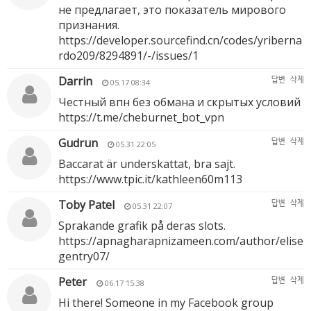
не предлагает, это показатель мирового
признания.
https://developer.sourcefind.cn/codes/yriberna
rdo209/8294891/-/issues/1
Darrin
답변
삭제
05.17 08:34
Честный впн без обмана и скрытых условий
https://t.me/cheburnet_bot_vpn
Gudrun
답변
삭제
05.31 22:05
Baccarat är underskattat, bra sajt.
https://www.tpic.it/kathleen60m113
Toby Patel
답변
삭제
05.31 22:07
Sprakande grafik på deras slots.
https://apnagharapnizameen.com/author/elise
gentry07/
Peter
답변
삭제
06.17 15:38
Hi there! Someone in my Facebook group