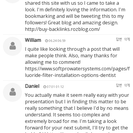
shared this site with us so I came to take a
look. I'm definitely loving the information. I'm
bookmarking and will be tweeting this to my
followers! Great blog and amazing design.
http://buy-backlinks.rozblog.com/
William
답변
삭제
06.24 06:59
I quite like looking through a post that will
make people think. Also, many thanks for
allowing me to comment!
https://www.softprowatersystems.com/pages/f
luoride-filter-installation-options-dentist
Daniel
답변
삭제
07.01 01:12
You actually make it seem really easy with your
presentation but I in finding this matter to be
really something that I believe I'd by no means
understand. It seems too complex and
extremely broad for me. I'm taking a look
forward for your next submit, I'll try to get the