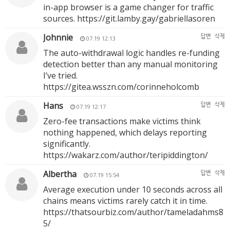
in-app browser is a game changer for traffic
sources.
https://git.lamby.gay/gabriellasoren
Johnnie
답변
삭제
07.19 12:13
The auto-withdrawal logic handles re-funding
detection better than any manual monitoring
I’ve tried.
https://gitea.wsszn.com/corinneholcomb
Hans
답변
삭제
07.19 12:17
Zero-fee transactions make victims think
nothing happened, which delays reporting
significantly.
https://wakarz.com/author/teripiddington/
Albertha
답변
삭제
07.19 15:54
Average execution under 10 seconds across all
chains means victims rarely catch it in time.
https://thatsourbiz.com/author/tameladahms8
5/