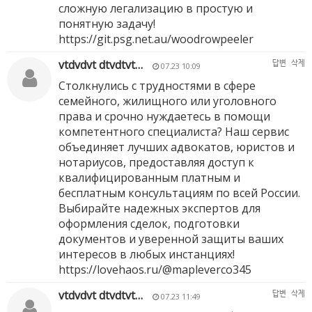
сложную легализацию в простую и
понятную задачу!
https://git.psg.net.au/woodrowpeeler
vtdvdvt dtvdtvt…
답변
삭제
07.23 10:09
Столкнулись с трудностями в сфере
семейного, жилищного или уголовного
права и срочно нуждаетесь в помощи
компетентного специалиста? Наш сервис
объединяет лучших адвокатов, юристов и
нотариусов, предоставляя доступ к
квалифицированным платным и
бесплатным консультациям по всей России.
Выбирайте надежных экспертов для
оформления сделок, подготовки
документов и уверенной защиты ваших
интересов в любых инстанциях!
https://lovehaos.ru/@mapleverco345
vtdvdvt dtvdtvt…
답변
삭제
07.23 11:49