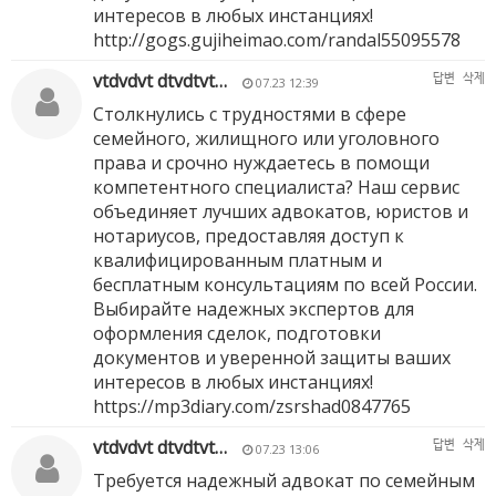
интересов в любых инстанциях!
http://gogs.gujiheimao.com/randal55095578
vtdvdvt dtvdtvt…
답변
삭제
07.23 12:39
Столкнулись с трудностями в сфере
семейного, жилищного или уголовного
права и срочно нуждаетесь в помощи
компетентного специалиста? Наш сервис
объединяет лучших адвокатов, юристов и
нотариусов, предоставляя доступ к
квалифицированным платным и
бесплатным консультациям по всей России.
Выбирайте надежных экспертов для
оформления сделок, подготовки
документов и уверенной защиты ваших
интересов в любых инстанциях!
https://mp3diary.com/zsrshad0847765
vtdvdvt dtvdtvt…
답변
삭제
07.23 13:06
Требуется надежный адвокат по семейным