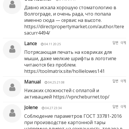
Давно искала хорошую стоматологию в
Волгограде, и очень рада, что попала
именно сюда — сервис на высоте.
https://directpropertymarket.com/author/tere
sacurr4494/
Lance
답변
삭제
04.11 20:25
Потрясающая печать на ковриках для
мыши, даже мелкие шрифты в логотипе
читаются без проблем.
https://toolmatrix.site/hollielowes141
Manual
답변
삭제
04.25 21:08
Никаких сложностей с оплатой и
активацией
https://vpncheburnet.top/
Jolene
답변
삭제
04.27 23:34
Соблюдение параметров ГОСТ 33781-2016
при производстве картонной тары
напрямую влияет на сохранность товара в