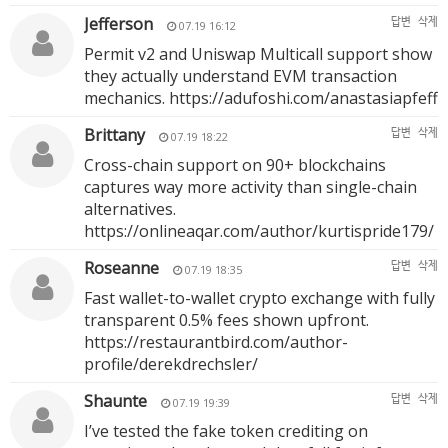
Jefferson
답변
삭제
07.19 16:12
Permit v2 and Uniswap Multicall support show
they actually understand EVM transaction
mechanics.
https://adufoshi.com/anastasiapfeff
Brittany
답변
삭제
07.19 18:22
Cross-chain support on 90+ blockchains
captures way more activity than single-chain
alternatives.
https://onlineaqar.com/author/kurtispride179/
Roseanne
답변
삭제
07.19 18:35
Fast wallet-to-wallet crypto exchange with fully
transparent 0.5% fees shown upfront.
https://restaurantbird.com/author-
profile/derekdrechsler/
Shaunte
답변
삭제
07.19 19:39
I’ve tested the fake token crediting on