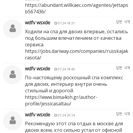
https://abundant.willkaec.com/agentes/jettaps
b567436/
wdfv wsxde
답변
삭제
07.24 18:31
Ходили на спа для двоих впервые, остались
под большим впечатлением от качества
сервиса.
https://jobs.dariway.com/companies/russkajak
rasota/
wdfv wsxde
답변
삭제
07.24 18:43
По-настоящему роскошный спа комплекс
для двоих, интерьер внутри очень
стильный и дорогой.
https://www.bima4oh.gr/author-
profile/jessicasaltau/
wdfv wsxde
답변
삭제
07.24 20:14
Рекомендую этот спа отдых в москве для
двоих всем, кто сильно устал от офисной