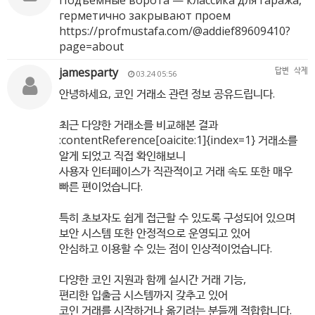
Подъемные ворота — классика для гаража,
герметично закрывают проем
https://profmustafa.com/@addief89609410?
page=about
jamesparty
답변
삭제
03.24 05:56
안녕하세요, 코인 거래소 관련 정보 공유드립니다.
최근 다양한 거래소를 비교해본 결과
:contentReference[oaicite:1]{index=1} 거래소를
알게 되었고 직접 확인해보니
사용자 인터페이스가 직관적이고 거래 속도 또한 매우
빠른 편이었습니다.
특히 초보자도 쉽게 접근할 수 있도록 구성되어 있으며
보안 시스템 또한 안정적으로 운영되고 있어
안심하고 이용할 수 있는 점이 인상적이었습니다.
다양한 코인 지원과 함께 실시간 거래 기능,
편리한 입출금 시스템까지 갖추고 있어
코인 거래를 시작하거나 옮기려는 분들께 적합합니다.