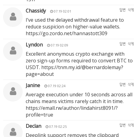
Chassidy
답변
삭제
07.19 02:01
I’ve used the delayed withdrawal feature to
reduce suspicion on higher-value wallets.
https://go.zordo.net/hannastott309
Lyndon
답변
삭제
07.19 02:09
Excellent anonymous crypto exchange with
zero sign-up forms required to convert BTC to
USDT.
https://tnm.my.id/@bernardolemay?
page=about
Janine
답변
삭제
07.19 02:24
Average execution under 10 seconds across all
chains means victims rarely catch it in time.
https://emall.rw/author/lindahirst8091/?
profile=true
Declan
답변
삭제
07.19 02:25
Deeplink support removes the clipboard